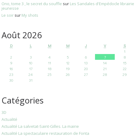
Ono, tome 3 , le secret du souffle
sur
Les Sandales d'Empédocle librairie
jeunesse
Le soir
sur
My shots
Août 2026
D
L
M
M
J
V
S
1
2
3
4
5
6
7
8
9
10
11
12
13
14
15
16
17
18
19
20
21
22
23
24
25
26
27
28
29
30
31
Catégories
3D
Actualité
Actualité La salvetat-Saint-Gilles. La mairie
Actualité La spectaculaire restauration de Fonta