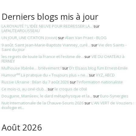
Derniers blogs mis à jour
LA ROYAUTÉ ? L'IDÉE NEUVE POUR REDRESSER LA...
sur
LAFAUTEAROUSSEAU
UN JOUR, UNE CITATION (cxxvii)
sur
Alain Van Praet - BLOG
9 août. Saint Jean-Marie-Baptiste Vianney, curé...
sur
Vie des Saints -
Saint du jour
les regrets de toute la France et l'estime de...
sur
VIE DU CHATEAU à
FERNEY
Mulhouse libérée… brièvement !
sur
D'r Elsass blog fum Ernest-Emile
Humour²²² La pratique du « Toujours plus » ne...
sur
XYZ, ABCD
Russie Ukraine : Bilan du 7 août 2026
sur
l'information nationaliste
Ce mois-ci, au ciné-club...
sur
le croquis de côté
Douguine, Mamleev, le dard métaphysique et la...
sur
Euro-Synergies
Nuit Internationale de la Chauve-Souris 2026
sur
L'AN VERT de Vouziers :
écologie et...
Août 2026