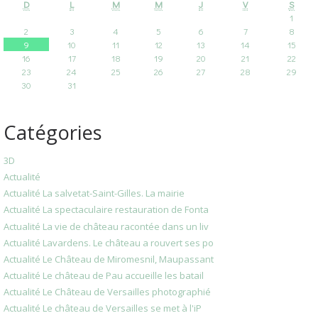
D
L
M
M
J
V
S
1
2
3
4
5
6
7
8
9
10
11
12
13
14
15
16
17
18
19
20
21
22
23
24
25
26
27
28
29
30
31
Catégories
3D
Actualité
Actualité La salvetat-Saint-Gilles. La mairie
Actualité La spectaculaire restauration de Fonta
Actualité La vie de château racontée dans un liv
Actualité Lavardens. Le château a rouvert ses po
Actualité Le Château de Miromesnil, Maupassant
Actualité Le château de Pau accueille les batail
Actualité Le Château de Versailles photographié
Actualité Le château de Versailles se met à l'iP