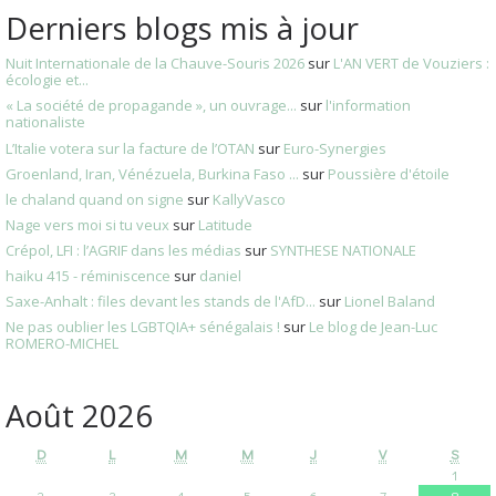
Derniers blogs mis à jour
Nuit Internationale de la Chauve-Souris 2026
sur
L'AN VERT de Vouziers :
écologie et...
« La société de propagande », un ouvrage...
sur
l'information
nationaliste
L’Italie votera sur la facture de l’OTAN
sur
Euro-Synergies
Groenland, Iran, Vénézuela, Burkina Faso ...
sur
Poussière d'étoile
le chaland quand on signe
sur
KallyVasco
Nage vers moi si tu veux
sur
Latitude
Crépol, LFI : l’AGRIF dans les médias
sur
SYNTHESE NATIONALE
haiku 415 - réminiscence
sur
daniel
Saxe-Anhalt : files devant les stands de l'AfD...
sur
Lionel Baland
Ne pas oublier les LGBTQIA+ sénégalais !
sur
Le blog de Jean-Luc
ROMERO-MICHEL
Août 2026
D
L
M
M
J
V
S
1
2
3
4
5
6
7
8