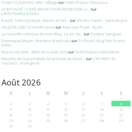
Projet 52-2026 #32 Ville / Village
sur
Petits Propos Décousus
LA ROYAUTÉ ? L'IDÉE NEUVE POUR REDRESSER LA...
sur
LAFAUTEAROUSSEAU
8 août. Saint Cyriaque, diacre, et ses...
sur
Vie des Saints - Saint du jour
UN JOUR, UNE CITATION (cxxvi)
sur
Alain Van Praet - BLOG
La nouvelle rubrique de mon Blog : Le vin du...
sur
Docteur Sangsue
Dominique Meyer, directeur d'opéra(s)
sur
D'r Elsass blog fum Ernest-
Emile
Russie-Ukraine : Bilan du 6 août 2026
sur
l'information nationaliste
Meurtre de la journaliste Amal Khalil au Liban...
sur
L'AN VERT de
Vouziers : écologie et...
Août 2026
D
L
M
M
J
V
S
1
2
3
4
5
6
7
8
9
10
11
12
13
14
15
16
17
18
19
20
21
22
23
24
25
26
27
28
29
30
31