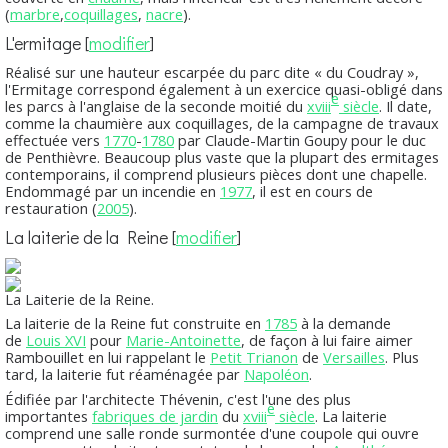
(
marbre
,
coquillages
,
nacre
).
L'ermitage
[
modifier
]
Réalisé sur une hauteur escarpée du parc dite « du Coudray »,
l'Ermitage correspond également à un exercice quasi-obligé dans
e
les parcs à l'anglaise de la seconde moitié du
xviii
siècle
. Il date,
comme la chaumière aux coquillages, de la campagne de travaux
effectuée vers
1770
-
1780
par Claude-Martin Goupy pour le duc
de Penthièvre. Beaucoup plus vaste que la plupart des ermitages
contemporains, il comprend plusieurs pièces dont une chapelle.
Endommagé par un incendie en
1977
, il est en cours de
restauration (
2005
).
La laiterie de la Reine
[
modifier
]
La Laiterie de la Reine.
La laiterie de la Reine fut construite en
1785
à la demande
de
Louis XVI
pour
Marie-Antoinette
, de façon à lui faire aimer
Rambouillet en lui rappelant le
Petit Trianon
de
Versailles
. Plus
tard, la laiterie fut réaménagée par
Napoléon
.
Édifiée par l'architecte Thévenin, c'est l'une des plus
e
importantes
fabriques de jardin
du
xviii
siècle
. La laiterie
comprend une salle ronde surmontée d'une coupole qui ouvre