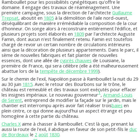
Rambouillet pour les possibilités cynégétiques qu'offre le
domaine. Il engage des travaux de réaménagement. Une
première campagne, sous la direction de l'architecte
Guillaume
Trepsat
, aboutit en
1805
à la démolition de l'aile nord-ouest,
déséquilibrant de manière irrémédiable la composition de la cour
d'honneur. On songe alors à reconstruire entièrement l'édifice, et
plusieurs projets sont élaborés en
1809
par l'architecte Auguste
Famin, dont aucun n'est finalement retenu. Famin est toutefois
chargé de revoir un certain nombre de circulations intérieures
ainsi que la décoration de plusieurs appartements. Dans le parc, il
sème de nouvelles fabriques et fait planter de nouvelles
essences, dont une allée de
cyprès chauves
de Louisiane, la
première de France, qui sera célèbre (elle a été malheureusement
abattue lors de la
tempête de décembre 1999
).
Sur le chemin de l'exil, Napoléon passe à Rambouillet la nuit du 29
au 30 juin
1815
. Avec le retour des Bourbons sur le trône, le
château est remeublé et des travaux sont exécutés pour effacer
1
les insignes impériaux. Le nouveau gouverneur
,
Armand-Louis
de Serent
, entreprend de modifier la façade sur le jardin, mais le
chantier est interrompu après avoir fait réaliser trois
baies
en
plein cintre, ce qui donne aujourd'hui un aspect étrange et peu
homogène à cette partie du château.
Charles X
aime à chasser à Rambouillet. C'est là que, prenant lui
aussi la route de l'exil, il abdique en faveur de son petit-fils le
duc
de Bordeaux
le
2
août
1830
.
er