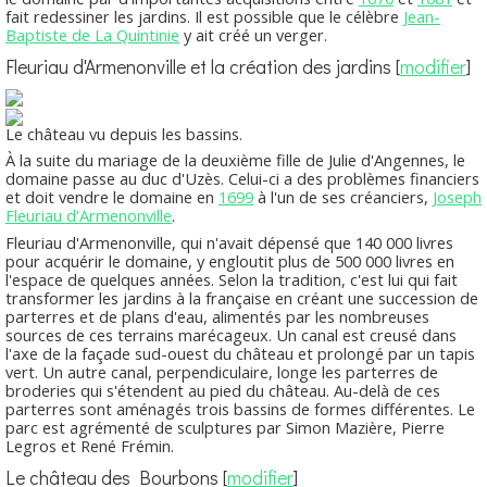
fait redessiner les jardins. Il est possible que le célèbre
Jean-
Baptiste de La Quintinie
y ait créé un verger.
Fleuriau d'Armenonville et la création des jardins
[
modifier
]
Le château vu depuis les bassins.
À la suite du mariage de la deuxième fille de Julie d'Angennes, le
domaine passe au duc d'Uzès. Celui-ci a des problèmes financiers
et doit vendre le domaine en
1699
à l'un de ses créanciers,
Joseph
Fleuriau d'Armenonville
.
Fleuriau d'Armenonville, qui n'avait dépensé que 140 000 livres
pour acquérir le domaine, y engloutit plus de 500 000 livres en
l'espace de quelques années. Selon la tradition, c'est lui qui fait
transformer les jardins à la française en créant une succession de
parterres et de plans d'eau, alimentés par les nombreuses
sources de ces terrains marécageux. Un canal est creusé dans
l'axe de la façade sud-ouest du château et prolongé par un tapis
vert. Un autre canal, perpendiculaire, longe les parterres de
broderies qui s'étendent au pied du château. Au-delà de ces
parterres sont aménagés trois bassins de formes différentes. Le
parc est agrémenté de sculptures par Simon Mazière, Pierre
Legros et René Frémin.
Le château des Bourbons
[
modifier
]