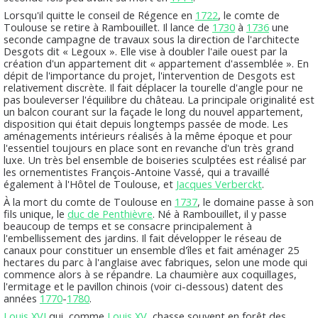
Lorsqu'il quitte le conseil de Régence en
1722
, le comte de
Toulouse se retire à Rambouillet. Il lance de
1730
à
1736
une
seconde campagne de travaux sous la direction de l'architecte
Desgots dit « Legoux ». Elle vise à doubler l'aile ouest par la
création d'un appartement dit « appartement d'assemblée ». En
dépit de l'importance du projet, l'intervention de Desgots est
relativement discrète. Il fait déplacer la tourelle d'angle pour ne
pas bouleverser l'équilibre du château. La principale originalité est
un balcon courant sur la façade le long du nouvel appartement,
disposition qui était depuis longtemps passée de mode. Les
aménagements intérieurs réalisés à la même époque et pour
l'essentiel toujours en place sont en revanche d'un très grand
luxe. Un très bel ensemble de boiseries sculptées est réalisé par
les ornementistes François-Antoine Vassé, qui a travaillé
également à l'Hôtel de Toulouse, et
Jacques Verberckt
.
À la mort du comte de Toulouse en
1737
, le domaine passe à son
fils unique, le
duc de Penthièvre
. Né à Rambouillet, il y passe
beaucoup de temps et se consacre principalement à
l'embellissement des jardins. Il fait développer le réseau de
canaux pour constituer un ensemble d'îles et fait aménager 25
hectares du parc à l'anglaise avec fabriques, selon une mode qui
commence alors à se répandre. La chaumière aux coquillages,
l'ermitage et le pavillon chinois (voir ci-dessous) datent des
années
1770
-
1780
.
Louis XVI
qui, comme
Louis XV
, chasse souvent en forêt des