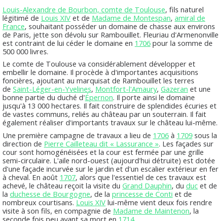
Louis-Alexandre de Bourbon, comte de Toulouse
, fils naturel
légitimé de
Louis XIV
et de
Madame de Montespan
,
amiral de
France
, souhaitant posséder un domaine de chasse aux environs
de Paris, jette son dévolu sur Rambouillet. Fleuriau d'Armenonville
est contraint de lui céder le domaine en
1706
pour la somme de
500 000 livres.
Le comte de Toulouse va considérablement développer et
embellir le domaine. Il procède à d'importantes acquisitions
foncières, ajoutant au marquisat de Rambouillet les terres
de
Saint-Léger-en-Yvelines
,
Montfort-l'Amaury
,
Gazeran
et une
bonne partie du duché d'
Épernon
. Il porte ainsi le domaine
jusqu'à 13 000 hectares. Il fait construire de splendides écuries et
de vastes communs, reliés au château par un souterrain. Il fait
également réaliser d'importants travaux sur le château lui-même.
Une première campagne de travaux a lieu de
1706
à
1709
sous la
direction de
Pierre Cailleteau dit « Lassurance »
. Les façades sur
cour sont homogénéisées et la cour est fermée par une grille
semi-circulaire. L'aile nord-ouest (aujourd'hui détruite) est dotée
d'une façade incurvée sur le jardin et d'un escalier extérieur en fer
à cheval. En août
1707
, alors que l'essentiel de ces travaux est
achevé, le château reçoit la visite du
Grand Dauphin
, du
duc
et de
la
duchesse de Bourgogne
, de la
princesse de Conti
et de
nombreux courtisans.
Louis XIV
lui-même vient deux fois rendre
visite à son fils, en compagnie de
Madame de Maintenon
, la
seconde fois peu avant sa mort en
1714
.