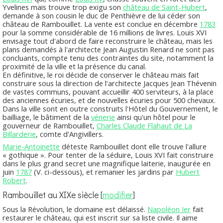
Yvelines mais trouve trop exigu son
château de Saint-Hubert
,
demande à son cousin le duc de Penthièvre de lui céder son
château de Rambouillet. La vente est conclue en décembre
1783
pour la somme considérable de 16 millions de livres. Louis XVI
envisage tout d'abord de faire reconstruire le château, mais les
plans demandés à l'architecte Jean Augustin Renard ne sont pas
concluants, compte tenu des contraintes du site, notamment la
proximité de la ville et la présence du canal.
En définitive, le roi décide de conserver le château mais fait
construire sous la direction de l'architecte Jacques Jean Thévenin
de vastes communs, pouvant accueillir 400 serviteurs, à la place
des anciennes écuries, et de nouvelles écuries pour 500 chevaux.
Dans la ville sont en outre construits l'Hôtel du Gouvernement, le
bailliage, le bâtiment de la
vénerie
ainsi qu'un hôtel pour le
gouverneur de Rambouillet,
Charles Claude Flahaut de La
Billarderie
, comte d'Angivillers.
Marie-Antoinette
déteste Rambouillet dont elle trouve l'allure
« gothique ». Pour tenter de la séduire, Louis XVI fait construire
dans le plus grand secret une magnifique laiterie, inaugurée en
juin
1787
(V. ci-dessous), et remanier les jardins par
Hubert
Robert
.
Rambouillet au XIXe siècle
[
modifier
]
Sous la Révolution, le domaine est délaissé.
Napoléon Ier
fait
restaurer le château, qui est inscrit sur sa liste civile. Il aime