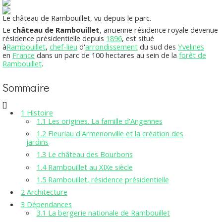
Le château de Rambouillet, vu depuis le parc.
Le
château de Rambouillet
, ancienne résidence royale devenue
résidence présidentielle depuis
1896
, est situé
à
Rambouillet
,
chef-lieu
d'
arrondissement
du sud des
Yvelines
en
France
dans un parc de 100 hectares au sein de la
forêt de
Rambouillet
.
Sommaire
[
]
1
Histoire
1.1
Les origines. La famille d'Angennes
1.2
Fleuriau d'Armenonville et la création des
jardins
1.3
Le château des Bourbons
1.4
Rambouillet au XIXe siècle
1.5
Rambouillet, résidence présidentielle
2
Architecture
3
Dépendances
3.1
La bergerie nationale de Rambouillet