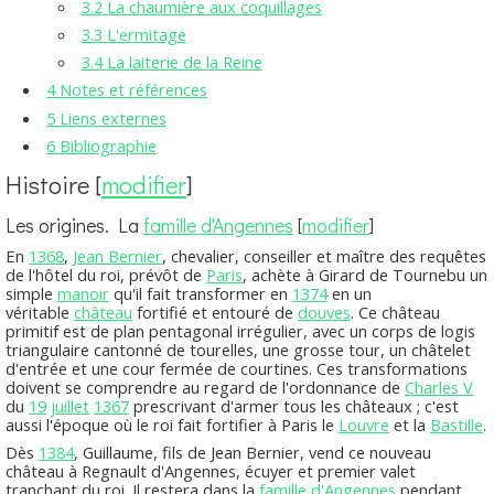
3.2
La chaumière aux coquillages
3.3
L'ermitage
3.4
La laiterie de la Reine
4
Notes et références
5
Liens externes
6
Bibliographie
Histoire
[
modifier
]
Les origines. La
famille d'Angennes
[
modifier
]
En
1368
,
Jean Bernier
, chevalier, conseiller et maître des requêtes
de l'hôtel du roi, prévôt de
Paris
, achète à Girard de Tournebu un
simple
manoir
qu'il fait transformer en
1374
en un
véritable
château
fortifié et entouré de
douves
. Ce château
primitif est de plan pentagonal irrégulier, avec un corps de logis
triangulaire cantonné de tourelles, une grosse tour, un châtelet
d'entrée et une cour fermée de courtines. Ces transformations
doivent se comprendre au regard de l'ordonnance de
Charles V
du
19
juillet
1367
prescrivant d'armer tous les châteaux ; c'est
aussi l'époque où le roi fait fortifier à Paris le
Louvre
et la
Bastille
.
Dès
1384
, Guillaume, fils de Jean Bernier, vend ce nouveau
château à Regnault d'Angennes, écuyer et premier valet
tranchant du roi. Il restera dans la
famille d'Angennes
pendant