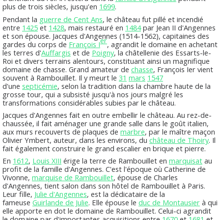
plus de trois siècles, jusqu'en
1699
.
Pendant la
guerre de Cent Ans
, le château fut pillé et incendié
entre
1425
et
1428
, mais restauré en
1484
par Jean II d'Angennes
et son épouse. Jacques d'Angennes (1514-1562), capitaines des
er
gardes du corps de
François I
, agrandit le domaine en achetant
les terres d'
Auffargis
et de
Poigny
, la châtellenie des Essarts-le-
Roi et divers terrains alentours, constituant ainsi un magnifique
domaine de chasse. Grand amateur de
chasse
, François Ier vient
souvent à Rambouillet. Il y meurt le
31
mars
1547
d'une
septicémie
, selon la tradition dans la chambre haute de la
grosse tour, qui a subsisté jusqu'à nos jours malgré les
transformations considérables subies par le château.
Jacques d'Angennes fait en outre embellir le château. Au rez-de-
chaussée, il fait aménager une grande salle dans le goût italien,
aux murs recouverts de plaques de
marbre
, par le maître maçon
Olivier Ymbert, auteur, dans les environs, du
château de Thoiry
. Il
fait également construire le grand escalier en brique et pierre.
En
1612
,
Louis XIII
érige la terre de Rambouillet en
marquisat
au
profit de la famille d'Angennes. C'est l'époque où Catherine de
Vivonne,
marquise de Rambouillet
, épouse de Charles
d'Angennes, tient salon dans son hôtel de Rambouillet à Paris.
Leur fille,
Julie d'Angennes
, est la dédicataire de la
fameuse
Guirlande de Julie
. Elle épouse le
duc de Montausier
à qui
elle apporte en dot le domaine de Rambouillet. Celui-ci agrandit
le domaine par d'importantes acquisitions entre
1670
et
1681
et