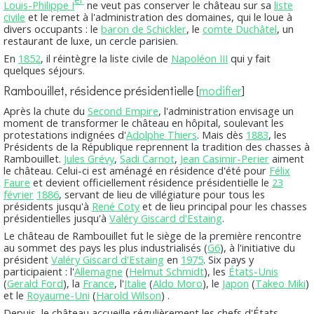
Louis-Philippe I
ne veut pas conserver le château sur sa
liste
civile
et le remet à l'administration des domaines, qui le loue à
divers occupants : le
baron de Schickler
, le
comte Duchâtel
, un
restaurant de luxe, un cercle parisien.
En
1852
, il réintègre la liste civile de
Napoléon III
qui y fait
quelques séjours.
Rambouillet, résidence présidentielle
[
modifier
]
Après la chute du
Second Empire
, l'administration envisage un
moment de transformer le château en hôpital, soulevant les
protestations indignées d'
Adolphe Thiers
. Mais dès
1883
, les
Présidents de la République reprennent la tradition des chasses à
Rambouillet.
Jules Grévy
,
Sadi Carnot
,
Jean Casimir-Perier
aiment
le château. Celui-ci est aménagé en résidence d'été pour
Félix
Faure
et devient officiellement résidence présidentielle le
23
février
1886
, servant de lieu de villégiature pour tous les
présidents jusqu'à
René Coty
et de lieu principal pour les chasses
présidentielles jusqu'à
Valéry Giscard d'Estaing
.
Le château de Rambouillet fut le siège de la première rencontre
au sommet des pays les plus industrialisés (
G6
), à l'initiative du
président
Valéry Giscard d'Estaing
en
1975
. Six pays y
participaient : l'
Allemagne
(
Helmut Schmidt
), les
États-Unis
(
Gerald Ford
), la
France
, l'
Italie
(
Aldo Moro
), le
Japon
(
Takeo Miki
)
et le
Royaume-Uni
(
Harold Wilson
) .
Depuis, le château accueille régulièrement les chefs d'États