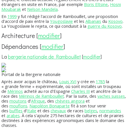
étrangers en visite en France, par exemple
Boris Eltsine
,
Hosni
Moubarak
et
Nelson Mandela
.
En
1999
y fut rédigé l'accord de Rambouillet, une proposition
d'accord de paix entre la
Yougoslavie
et les
Albanais
du
Kosovo
.
La Yougoslavie le rejeta, ce qui conduisit à la
guerre du Kosovo
.
Architecture
[
modifier
]
Dépendances
[
modifier
]
La
bergerie nationale de Rambouillet
[
modifier
]
Portail de la Bergerie nationale
Après avoir acquis le château,
Louis XVI
y crée en
1785
la
« grande ferme » expérimentale, où sont installés un troupeau
de
Mérinos
acheté au roi d'Espagne
Charles III
et ancêtre de la
race des
Mérinos de Rambouillet
. Par la suite, des
vaches suisses
,
des
moutons
d'
Afrique
, des
chèvres angora
et
des
mouflons
.
Napoléon Bonaparte
fit à son tour venir
des
buffles
d'
Italie
et des
chevaux
de races
belges
,
normandes
et
arabes
. À cela s'ajoute 275 hectares de cultures et de prairies
destinées à des expériences agronomiques dans le domaine des
chasses.