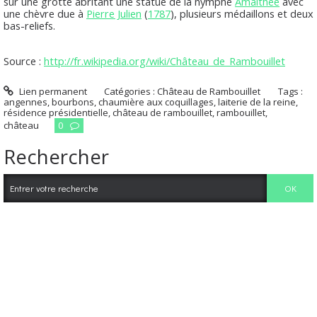
sur une grotte abritant une statue de la nymphe
Amalthée
avec
une chèvre due à
Pierre Julien
(
1787
), plusieurs médaillons et deux
bas-reliefs.
Source :
http://fr.wikipedia.org/wiki/Château_de_Rambouillet
Lien permanent
Catégories :
Château de Rambouillet
Tags :
angennes
,
bourbons
,
chaumière aux coquillages
,
laiterie de la reine
,
résidence présidentielle
,
château de rambouillet
,
rambouillet
,
château
0
Rechercher