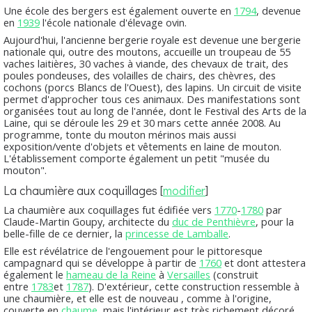
Une école des bergers est également ouverte en
1794
, devenue
en
1939
l'école nationale d'élevage ovin.
Aujourd'hui, l'ancienne bergerie royale est devenue une bergerie
nationale qui, outre des moutons, accueille un troupeau de 55
vaches laitières, 30 vaches à viande, des chevaux de trait, des
poules pondeuses, des volailles de chairs, des chèvres, des
cochons (porcs Blancs de l'Ouest), des lapins. Un circuit de visite
permet d'approcher tous ces animaux. Des manifestations sont
organisées tout au long de l'année, dont le Festival des Arts de la
Laine, qui se déroule les 29 et 30 mars cette année 2008. Au
programme, tonte du mouton mérinos mais aussi
exposition/vente d'objets et vêtements en laine de mouton.
L'établissement comporte également un petit "musée du
mouton".
La chaumière aux coquillages
[
modifier
]
La chaumière aux coquillages fut édifiée vers
1770
-
1780
par
Claude-Martin Goupy, architecte du
duc de Penthièvre
, pour la
belle-fille de ce dernier, la
princesse de Lamballe
.
Elle est révélatrice de l'engouement pour le pittoresque
campagnard qui se développe à partir de
1760
et dont attestera
également le
hameau de la Reine
à
Versailles
(construit
entre
1783
et
1787
). D'extérieur, cette construction ressemble à
une chaumière, et elle est de nouveau , comme à l'origine,
couverte en
chaume
, mais l'intérieur est très richement décoré