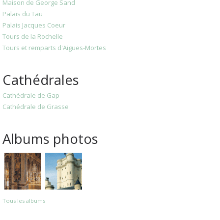
Maison de George Sand
Palais du Tau
Palais Jacques Coeur
Tours de la Rochelle
Tours et remparts d'Aigues-Mortes
Cathédrales
Cathédrale de Gap
Cathédrale de Grasse
Albums photos
Tous les albums