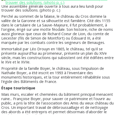
Une assemblée générale ouverte à tous aura lieu lundi pour
trouver des solutions. (photo p. c.)
Perché au sommet de la falaise, le château du Cros domine la
vallée de la Garonne et sa silhouette est familière. Cité dès 1155
dans le cartulaire de La Sauve-Majeure, il fut probablement, à
l'origine, érigé sur une motte féodale. Son histoire, riche de noms
aussi glorieux que ceux de Richard Coeur de Lion, du comte de
Leicester (fils de Simon de Montfort) ou Édouard III, a été
marquée par les combats contre les seigneurs de Benauges.
Immortalisé par Léo Drouyn en 1865, le château, tel qu'il se
présente aujourd'hui au promeneur, présente un plan du XIVe
siècle, mais les constructions qui subsistent ont été édifiées entre
le XVe et le XVIIe.
Propriété de la famille Boyer, le château, sous l'impulsion de
Nathalie Boyer, a été inscrit en 1993 à l'Inventaire des
monuments historiques, et la tour entièrement réhabilitée sous
l'égide des Bâtiments de France.
Étape touristique
Mais murs, escalier et cheminées du bâtiment principal menacent
ruine... Françoise Boyer, pour sauver ce patrimoine et l'ouvrir au
public, a pris la tête de l'association des Amis du vieux château du
Cros. Un important travail de débroussaillage et de nettoyage
des abords a été entrepris et permet désormais d'aborder le