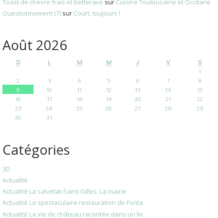
Toast de chèvre frais et betterave
sur
Cuisine Toulousaine et Occitane
Questionnement (7)
sur
Court, toujours !
Août 2026
D
L
M
M
J
V
S
1
2
3
4
5
6
7
8
9
10
11
12
13
14
15
16
17
18
19
20
21
22
23
24
25
26
27
28
29
30
31
Catégories
3D
Actualité
Actualité La salvetat-Saint-Gilles. La mairie
Actualité La spectaculaire restauration de Fonta
Actualité La vie de château racontée dans un liv