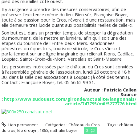
pied des murailles côté ouest.
Il y a urgence à prendre des mesures conservatoires, afin de
préserver l'existence même du lieu. Bien sûr, Françoise Boyer,
toute à sa passion pour le Cros, rêverait d'une restauration, mais
elle demeure très lucide quant aux possibilités réelles de celle-ci.
Son but est, dans un premier temps, de stopper la dégradation
du monument, de le mettre en lumière, afin qu'il soit une des
étapes du tourisme de l'Entre-deux-Mers. Randonnées
pédestres ou équestres, tourisme viticole, le Cros s'inscrit
parfaitement sur une ligne imaginaire qui relierait Rions, Cadillac,
Loupiac, Sainte-Croix-du-Mont, Verdelais et Saint-Macaire.
Les personnes intéressées par le château du Cros sont conviées
à l'assemblée générale de l'association, lundi 26 octobre à 18 h
30, dans la salle des associations à Loupiac (à côté des tennis).
Contact : Françoise Boyer, tél. 05 56 62 99 31.
Auteur : Patricia Callen
Source
:
http://www.sudouest.com/gironde/actualite/langonnais/
article/747795/mil/5277776.html
Lien permanent
Catégories :
Château du Cros
Tags :
château
du cros
,
léo drouyn
,
1865
,
nathalie boyer
0