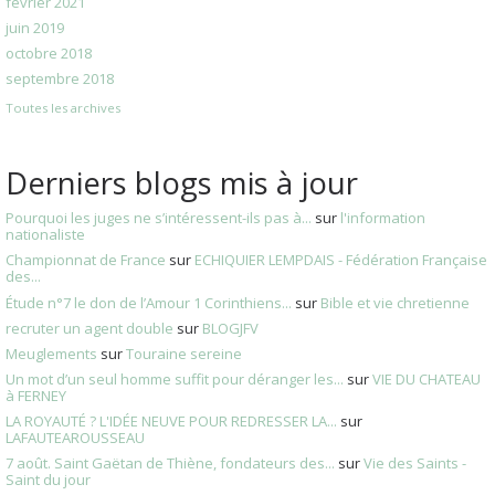
février 2021
juin 2019
octobre 2018
septembre 2018
Toutes les archives
Derniers blogs mis à jour
Pourquoi les juges ne s’intéressent-ils pas à...
sur
l'information
nationaliste
Championnat de France
sur
ECHIQUIER LEMPDAIS - Fédération Française
des...
Étude n°7 le don de l’Amour 1 Corinthiens...
sur
Bible et vie chretienne
recruter un agent double
sur
BLOGJFV
Meuglements
sur
Touraine sereine
Un mot d’un seul homme suffit pour déranger les...
sur
VIE DU CHATEAU
à FERNEY
LA ROYAUTÉ ? L'IDÉE NEUVE POUR REDRESSER LA...
sur
LAFAUTEAROUSSEAU
7 août. Saint Gaëtan de Thiène, fondateurs des...
sur
Vie des Saints -
Saint du jour