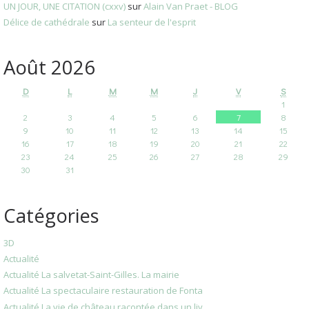
UN JOUR, UNE CITATION (cxxv)
sur
Alain Van Praet - BLOG
Délice de cathédrale
sur
La senteur de l'esprit
Août 2026
D
L
M
M
J
V
S
1
2
3
4
5
6
7
8
9
10
11
12
13
14
15
16
17
18
19
20
21
22
23
24
25
26
27
28
29
30
31
Catégories
3D
Actualité
Actualité La salvetat-Saint-Gilles. La mairie
Actualité La spectaculaire restauration de Fonta
Actualité La vie de château racontée dans un liv