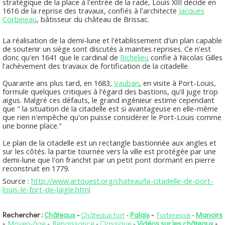
stratégique de la place à l'entrée de la rade, Louis XIII décide en
1616 de la reprise des travaux, confiés à l'architecte
Jacques
Corbineau
, bâtisseur du château de Brissac.
La réalisation de la demi-lune et l'établissement d'un plan capable
de soutenir un siège sont discutés à maintes reprises. Ce n'est
donc qu'en 1641 que le cardinal de
Richelieu
confie à Nicolas Gilles
l'achèvement des travaux de fortification de la citadelle.
Quarante ans plus tard, en 1683,
Vauban
, en visite à Port-Louis,
formule quelques critiques à l'égard des bastions, qu'il juge trop
aigus. Malgré ces défauts, le grand ingénieur estime cependant
que " la situation de la citadelle est si avantageuse en elle-même
que rien n'empêche qu'on puisse considérer le Port-Louis comme
une bonne place."
Le plan de la citadelle est un rectangle bastionnée aux angles et
sur les côtés. la partie tournée vers la ville est protégée par une
demi-lune que l'on franchit par un petit pont dormant en pierre
reconstruit en 1779.
Source :
http://www.artouest.org/chateau/la-citadelle-de-port-
louis-le-fort-de-laigle.html
Rechercher :
Châteaux
-
Châteaux fort
-
Palais
-
Forteresse
-
Manoirs
-
Moyen-âge
-
Renaissance
-
Classique
-
Vidéos sur les châteaux
-