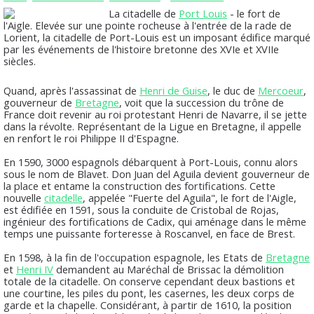
La citadelle de
Port Louis
- le fort de
l'Aigle. Elevée sur une pointe rocheuse à l'entrée de la rade de
Lorient, la citadelle de Port-Louis est un imposant édifice marqué
par les événements de l'histoire bretonne des XVIe et XVIIe
siècles.
Quand, après l'assassinat de
Henri de Guise
, le duc de
Mercoeur
,
gouverneur de
Bretagne
, voit que la succession du trône de
France doit revenir au roi protestant Henri de Navarre, il se jette
dans la révolte. Représentant de la Ligue en Bretagne, il appelle
en renfort le roi Philippe II d'Espagne.
En 1590, 3000 espagnols débarquent à Port-Louis, connu alors
sous le nom de Blavet. Don Juan del Aguila devient gouverneur de
la place et entame la construction des fortifications. Cette
nouvelle
citadelle
, appelée "Fuerte del Aguila", le fort de l'Aigle,
est édifiée en 1591, sous la conduite de Cristobal de Rojas,
ingénieur des fortifications de Cadix, qui aménage dans le même
temps une puissante forteresse à Roscanvel, en face de Brest.
En 1598, à la fin de l'occupation espagnole, les Etats de
Bretagne
et
Henri IV
demandent au Maréchal de Brissac la démolition
totale de la citadelle. On conserve cependant deux bastions et
une courtine, les piles du pont, les casernes, les deux corps de
garde et la chapelle. Considérant, à partir de 1610, la position