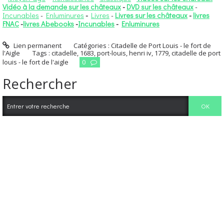
Vidéo à la demande sur les châteaux
-
DVD sur les châteaux
-
Incunables
-
Enluminures
-
Livres
-
Livres sur les châteaux
-
livres
FNAC
-
livres Abebooks
-
Incunables
-
Enluminures
Lien permanent
Catégories :
Citadelle de Port Louis - le fort de
l'Aigle
Tags :
citadelle
,
1683
,
port-louis
,
henri iv
,
1779
,
citadelle de port
louis - le fort de l'aigle
0
Rechercher