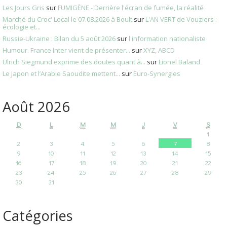
Les Jours Gris
sur
FUMIGÈNE - Derrière l'écran de fumée, la réalité
Marché du Croc' Local le 07.08.2026 à Boult
sur
L'AN VERT de Vouziers :
écologie et...
Russie-Ukraine : Bilan du 5 août 2026
sur
l'information nationaliste
Humour. France Inter vient de présenter...
sur
XYZ, ABCD
Ulrich Siegmund exprime des doutes quant à...
sur
Lionel Baland
Le Japon et l’Arabie Saoudite mettent...
sur
Euro-Synergies
Août 2026
D
L
M
M
J
V
S
1
2
3
4
5
6
7
8
9
10
11
12
13
14
15
16
17
18
19
20
21
22
23
24
25
26
27
28
29
30
31
Catégories