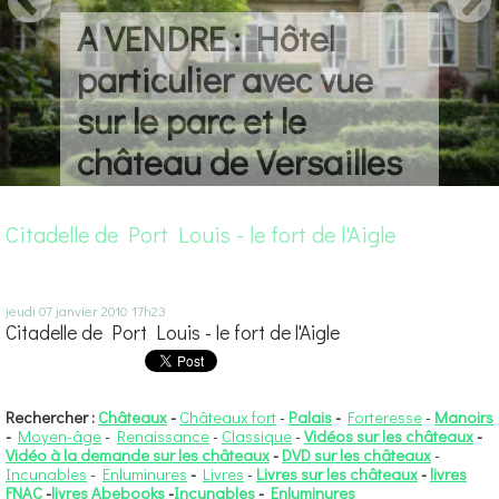
A VENDRE : Hôtel
particulier avec vue
sur le parc et le
château de Versailles
Citadelle de Port Louis - le fort de l'Aigle
jeudi 07
janvier 2010
17h23
Citadelle de Port Louis - le fort de l'Aigle
Rechercher :
Châteaux
-
Châteaux fort
-
Palais
-
Forteresse
-
Manoirs
-
Moyen-âge
-
Renaissance
-
Classique
-
Vidéos sur les châteaux
-
Vidéo à la demande sur les châteaux
-
DVD sur les châteaux
-
Incunables
-
Enluminures
-
Livres
-
Livres sur les châteaux
-
livres
FNAC
-
livres Abebooks
-
Incunables
-
Enluminures