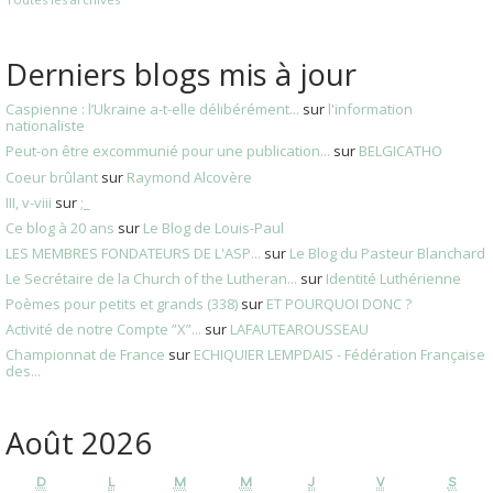
Derniers blogs mis à jour
Caspienne : l’Ukraine a-t-elle délibérément...
sur
l'information
nationaliste
Peut-on être excommunié pour une publication...
sur
BELGICATHO
Coeur brûlant
sur
Raymond Alcovère
III, v-viii
sur
;_
Ce blog à 20 ans
sur
Le Blog de Louis-Paul
LES MEMBRES FONDATEURS DE L'ASP...
sur
Le Blog du Pasteur Blanchard
Le Secrétaire de la Church of the Lutheran...
sur
Identité Luthérienne
Poèmes pour petits et grands (338)
sur
ET POURQUOI DONC ?
Activité de notre Compte ”X”...
sur
LAFAUTEAROUSSEAU
Championnat de France
sur
ECHIQUIER LEMPDAIS - Fédération Française
des...
Août 2026
D
L
M
M
J
V
S