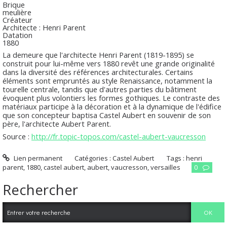
Brique
meulière
Créateur
Architecte : Henri Parent
Datation
1880
La demeure que l'architecte Henri Parent (1819-1895) se
construit pour lui-même vers 1880 revêt une grande originalité
dans la diversité des références architecturales. Certains
éléments sont empruntés au style Renaissance, notamment la
tourelle centrale, tandis que d'autres parties du bâtiment
évoquent plus volontiers les formes gothiques. Le contraste des
matériaux participe à la décoration et à la dynamique de l'édifice
que son concepteur baptisa Castel Aubert en souvenir de son
père, l'architecte Aubert Parent.
Source :
http://fr.topic-topos.com/castel-aubert-vaucresson
Lien permanent
Catégories :
Castel Aubert
Tags :
henri
parent
,
1880
,
castel aubert
,
aubert
,
vaucresson
,
versailles
0
Rechercher