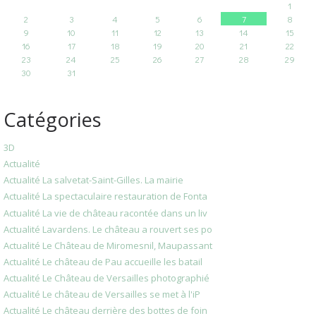
1
2
3
4
5
6
7
8
9
10
11
12
13
14
15
16
17
18
19
20
21
22
23
24
25
26
27
28
29
30
31
Catégories
3D
Actualité
Actualité La salvetat-Saint-Gilles. La mairie
Actualité La spectaculaire restauration de Fonta
Actualité La vie de château racontée dans un liv
Actualité Lavardens. Le château a rouvert ses po
Actualité Le Château de Miromesnil, Maupassant
Actualité Le château de Pau accueille les batail
Actualité Le Château de Versailles photographié
Actualité Le château de Versailles se met à l'iP
Actualité Le château derrière des bottes de foin