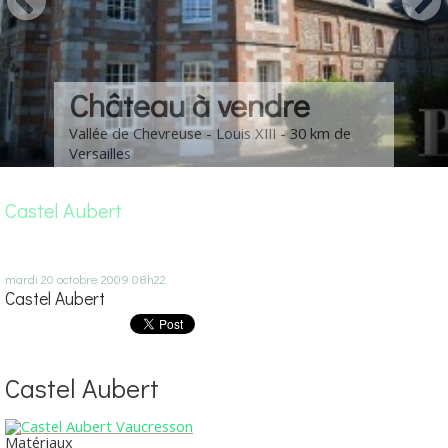
Château à vendre
Vallée de Chevreuse - Louis XIII - 30 km de
Versailles
Castel Aubert
mardi 20
octobre 2009
08h22
Castel Aubert
Castel Aubert
Matériaux