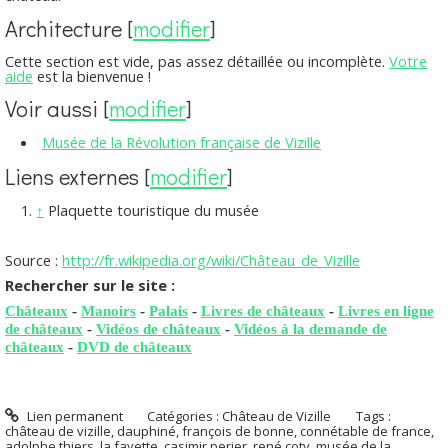
Architecture
[
modifier
]
Cette section est vide, pas assez détaillée ou incomplète.
Votre
aide
est la bienvenue !
Voir aussi
[
modifier
]
Musée de la Révolution française de Vizille
Liens externes
[
modifier
]
↑
Plaquette touristique du musée
Source :
http://fr.wikipedia.org/wiki/Château_de_Vizille
Rechercher sur le site :
Châteaux
-
Manoirs
-
Palais
-
Livres de châteaux
-
Livres en ligne
de châteaux
-
Vidéos de châteaux
-
Vidéos à la demande de
châteaux
-
DVD de châteaux
Lien permanent
Catégories :
Château de Vizille
Tags :
château de vizille
,
dauphiné
,
françois de bonne
,
connétable de france
,
adolphe thiers
,
la fayette
,
casimir perier
,
rené coty
,
musée de la