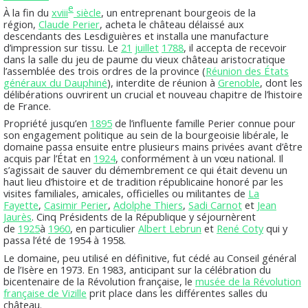
e
À la fin du
xviii
siècle
, un entreprenant bourgeois de la
région,
Claude Perier
, acheta le château délaissé aux
descendants des Lesdiguières et installa une manufacture
d’impression sur tissu. Le
21
juillet
1788
, il accepta de recevoir
dans la salle du jeu de paume du vieux château aristocratique
l’assemblée des trois ordres de la province (
Réunion des États
généraux du Dauphiné
), interdite de réunion à
Grenoble
, dont les
délibérations ouvrirent un crucial et nouveau chapitre de l’histoire
de France.
Propriété jusqu’en
1895
de l’influente famille Perier connue pour
son engagement politique au sein de la bourgeoisie libérale, le
domaine passa ensuite entre plusieurs mains privées avant d’être
acquis par l’État en
1924
, conformément à un vœu national. Il
s’agissait de sauver du démembrement ce qui était devenu un
haut lieu d’histoire et de tradition républicaine honoré par les
visites familiales, amicales, officielles ou militantes de
La
Fayette
,
Casimir Perier
,
Adolphe Thiers
,
Sadi Carnot
et
Jean
Jaurès
. Cinq Présidents de la République y séjournèrent
de
1925
à
1960
, en particulier
Albert Lebrun
et
René Coty
qui y
passa l’été de 1954 à 1958.
Le domaine, peu utilisé en définitive, fut cédé au Conseil général
de l’Isère en 1973. En 1983, anticipant sur la célébration du
bicentenaire de la Révolution française, le
musée de la Révolution
française de Vizille
prit place dans les différentes salles du
château.