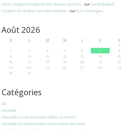
Ulrich Siegmund exprime des doutes quant à...
sur
Lionel Baland
Le Japon et l’Arabie Saoudite mettent...
sur
Euro-Synergies
Août 2026
D
L
M
M
J
V
S
1
2
3
4
5
6
7
8
9
10
11
12
13
14
15
16
17
18
19
20
21
22
23
24
25
26
27
28
29
30
31
Catégories
3D
Actualité
Actualité La salvetat-Saint-Gilles. La mairie
Actualité La spectaculaire restauration de Fonta