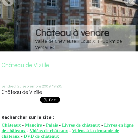
Château à vendre
Vallée de Chevreuse - Louis XIII - 30 km de
Versailles
Château de Vizille
vendredi 25
septembre 2009
19h06
Château de Vizille
Rechercher sur le site :
Châteaux
-
Manoirs
-
Palais
-
Livres de châteaux
-
Livres en ligne
de châteaux
-
Vidéos de châteaux
-
Vidéos à la demande de
châteaux
-
DVD de châteaux