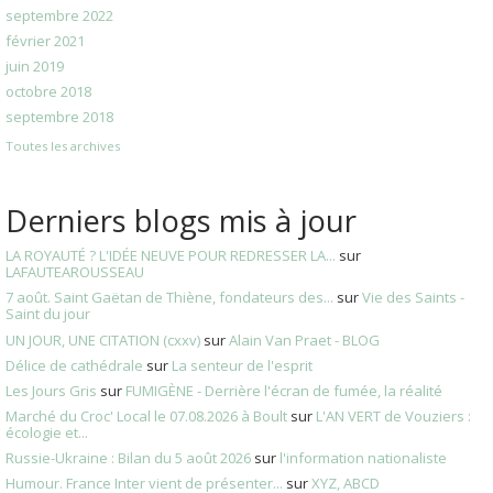
septembre 2022
février 2021
juin 2019
octobre 2018
septembre 2018
Toutes les archives
Derniers blogs mis à jour
LA ROYAUTÉ ? L'IDÉE NEUVE POUR REDRESSER LA...
sur
LAFAUTEAROUSSEAU
7 août. Saint Gaëtan de Thiène, fondateurs des...
sur
Vie des Saints -
Saint du jour
UN JOUR, UNE CITATION (cxxv)
sur
Alain Van Praet - BLOG
Délice de cathédrale
sur
La senteur de l'esprit
Les Jours Gris
sur
FUMIGÈNE - Derrière l'écran de fumée, la réalité
Marché du Croc' Local le 07.08.2026 à Boult
sur
L'AN VERT de Vouziers :
écologie et...
Russie-Ukraine : Bilan du 5 août 2026
sur
l'information nationaliste
Humour. France Inter vient de présenter...
sur
XYZ, ABCD