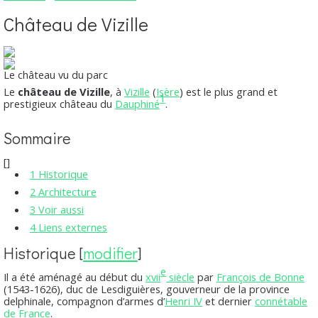
Château de Vizille
Le château vu du parc
Le
château de Vizille
, à
Vizille
(
Isère
) est le plus grand et
1
prestigieux château du
Dauphiné
.
Sommaire
[
]
1
Historique
2
Architecture
3
Voir aussi
4
Liens externes
Historique
[
modifier
]
e
Il a été aménagé au début du
xvii
siècle
par
François de Bonne
(1543-1626), duc de Lesdiguières, gouverneur de la province
delphinale, compagnon d’armes d’
Henri IV
et dernier
connétable
de France
.