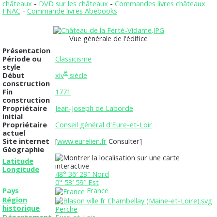
châteaux
-
DVD sur les châteaux
-
Commandes livres châteaux
FNAC
-
Commande livres Abebooks
Vue générale de l'édifice
Présentation
Période ou
Classicisme
style
e
Début
xiv
siècle
construction
Fin
1771
construction
Propriétaire
Jean-Joseph de Laborde
initial
Propriétaire
Conseil général d'Eure-et-Loir
actuel
Site internet
[
www.eurelien.fr
Consulter]
Géographie
Latitude
Longitude
48° 36′ 29″ Nord
0° 53′ 59″ Est
Pays
France
Région
historique
Perche