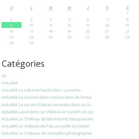
D
L
M
M
J
V
S
1
2
3
4
5
6
7
8
9
10
11
12
13
14
15
16
17
18
19
20
21
22
23
24
25
26
27
28
29
30
31
Catégories
3D
Actualité
Actualité La salvetat-Saint-Gilles. La mairie
Actualité La spectaculaire restauration de Fonta
Actualité La vie de château racontée dans un liv
Actualité Lavardens. Le château a rouvert ses po
Actualité Le Château de Miromesnil, Maupassant
Actualité Le château de Pau accueille les batail
Actualité Le Château de Versailles photographié