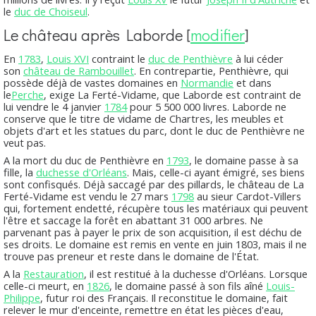
le
duc de Choiseul
.
Le château après Laborde
[
modifier
]
En
1783
,
Louis XVI
contraint le
duc de Penthièvre
à lui céder
son
château de Rambouillet
. En contrepartie, Penthièvre, qui
possède déjà de vastes domaines en
Normandie
et dans
le
Perche
, exige La Ferté-Vidame, que Laborde est contraint de
lui vendre le 4 janvier
1784
pour 5 500 000 livres. Laborde ne
conserve que le titre de vidame de Chartres, les meubles et
objets d'art et les statues du parc, dont le duc de Penthièvre ne
veut pas.
A la mort du duc de Penthièvre en
1793
, le domaine passe à sa
fille, la
duchesse d'Orléans
. Mais, celle-ci ayant émigré, ses biens
sont confisqués. Déjà saccagé par des pillards, le château de La
Ferté-Vidame est vendu le 27 mars
1798
au sieur Cardot-Villers
qui, fortement endetté, récupère tous les matériaux qui peuvent
l'être et saccage la forêt en abattant 31 000 arbres. Ne
parvenant pas à payer le prix de son acquisition, il est déchu de
ses droits. Le domaine est remis en vente en juin 1803, mais il ne
trouve pas preneur et reste dans le domaine de l'État.
A la
Restauration
, il est restitué à la duchesse d'Orléans. Lorsque
celle-ci meurt, en
1826
, le domaine passé à son fils aîné
Louis-
Philippe
, futur roi des Français. Il reconstitue le domaine, fait
relever le mur d'enceinte, remettre en état les pièces d'eau,