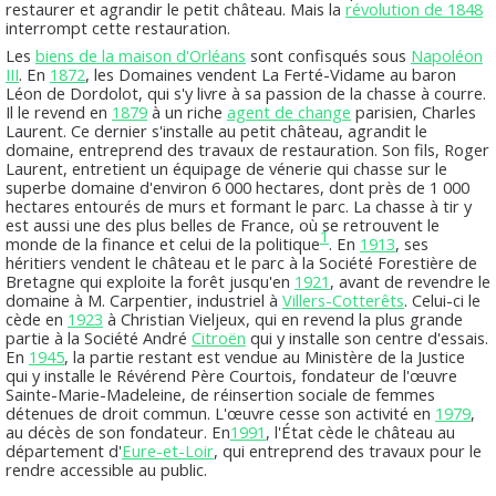
restaurer et agrandir le petit château. Mais la
révolution de 1848
interrompt cette restauration.
Les
biens de la maison d'Orléans
sont confisqués sous
Napoléon
III
. En
1872
, les Domaines vendent La Ferté-Vidame au baron
Léon de Dordolot, qui s'y livre à sa passion de la chasse à courre.
Il le revend en
1879
à un riche
agent de change
parisien, Charles
Laurent. Ce dernier s'installe au petit château, agrandit le
domaine, entreprend des travaux de restauration. Son fils, Roger
Laurent, entretient un équipage de vénerie qui chasse sur le
superbe domaine d'environ 6 000 hectares, dont près de 1 000
hectares entourés de murs et formant le parc. La chasse à tir y
est aussi une des plus belles de France, où se retrouvent le
1
monde de la finance et celui de la politique
. En
1913
, ses
héritiers vendent le château et le parc à la Société Forestière de
Bretagne qui exploite la forêt jusqu'en
1921
, avant de revendre le
domaine à M. Carpentier, industriel à
Villers-Cotterêts
. Celui-ci le
cède en
1923
à Christian Vieljeux, qui en revend la plus grande
partie à la Société André
Citroën
qui y installe son centre d'essais.
En
1945
, la partie restant est vendue au Ministère de la Justice
qui y installe le Révérend Père Courtois, fondateur de l'œuvre
Sainte-Marie-Madeleine, de réinsertion sociale de femmes
détenues de droit commun. L'œuvre cesse son activité en
1979
,
au décès de son fondateur. En
1991
, l'État cède le château au
département d'
Eure-et-Loir
, qui entreprend des travaux pour le
rendre accessible au public.