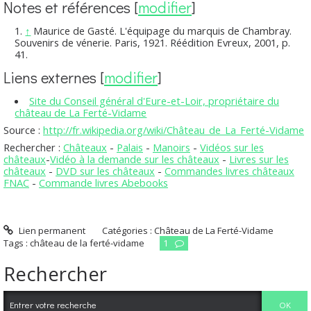
Notes et références
[
modifier
]
↑
Maurice de Gasté.
L'équipage du marquis de Chambray.
Souvenirs de vénerie.
Paris, 1921. Réédition Evreux, 2001, p.
41.
Liens externes
[
modifier
]
Site du Conseil général d'Eure-et-Loir, propriétaire du
château de La Ferté-Vidame
Source :
http://fr.wikipedia.org/wiki/Château_de_La_Ferté-Vidame
Rechercher :
Châteaux
-
Palais
-
Manoirs
-
Vidéos sur les
châteaux
-
Vidéo à la demande sur les châteaux
-
Livres sur les
châteaux
-
DVD sur les châteaux
-
Commandes livres châteaux
FNAC
-
Commande livres Abebooks
Lien permanent
Catégories :
Château de La Ferté-Vidame
Tags :
château de la ferté-vidame
1
Rechercher