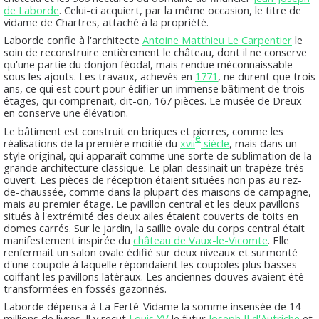
de Laborde
. Celui-ci acquiert, par la même occasion, le titre de
vidame de Chartres, attaché à la propriété.
Laborde confie à l'architecte
Antoine Matthieu Le Carpentier
le
soin de reconstruire entièrement le château, dont il ne conserve
qu'une partie du donjon féodal, mais rendue méconnaissable
sous les ajouts. Les travaux, achevés en
1771
, ne durent que trois
ans, ce qui est court pour édifier un immense bâtiment de trois
étages, qui comprenait, dit-on, 167 pièces. Le musée de Dreux
en conserve une élévation.
Le bâtiment est construit en briques et pierres, comme les
e
réalisations de la première moitié du
xvii
siècle
, mais dans un
style original, qui apparaît comme une sorte de sublimation de la
grande architecture classique. Le plan dessinait un trapèze très
ouvert. Les pièces de réception étaient situées non pas au rez-
de-chaussée, comme dans la plupart des maisons de campagne,
mais au premier étage. Le pavillon central et les deux pavillons
situés à l'extrémité des deux ailes étaient couverts de toits en
domes carrés. Sur le jardin, la saillie ovale du corps central était
manifestement inspirée du
château de Vaux-le-Vicomte
. Elle
renfermait un salon ovale édifié sur deux niveaux et surmonté
d'une coupole à laquelle répondaient les coupoles plus basses
coiffant les pavillons latéraux. Les anciennes douves avaient été
transformées en fossés gazonnés.
Laborde dépensa à La Ferté-Vidame la somme insensée de 14
millions de livres. Il y reçut
Louis XV
le futur
Joseph II d'Autriche
et