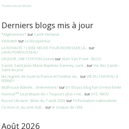
Toutes les archives
Derniers blogs mis à jour
*Algériennes*
sur
Carré Verlaine
Verbatim
sur
Le Bouquineur
LA ROYAUTÉ ? L'IDÉE NEUVE POUR REDRESSER LA...
sur
LAFAUTEAROUSSEAU
UN JOUR, UNE CITATION (cxxvii)
sur
Alain Van Praet - BLOG
9 août. Saint Jean-Marie-Baptiste Vianney, curé...
sur
Vie des Saints -
Saint du jour
les regrets de toute la France et l'estime de...
sur
VIE DU CHATEAU à
FERNEY
Mulhouse libérée… brièvement !
sur
D'r Elsass blog fum Ernest-Emile
Humour²²² La pratique du « Toujours plus » ne...
sur
XYZ, ABCD
Russie Ukraine : Bilan du 7 août 2026
sur
l'information nationaliste
Ce mois-ci, au ciné-club...
sur
le croquis de côté
Août 2026