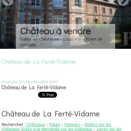
Château à vendre
Vallée de Chevreuse - Louis XIII - 30 km de
Versailles
Château de La Ferté-Vidame
dimanche 22
novembre 2009
20h17
Château de La Ferté-Vidame
Château de La Ferté-Vidame
Rechercher :
Châteaux
-
Palais
-
Manoirs
-
Vidéos sur les
châteaux
-
Vidéo à la demande sur les châteaux
-
Livres sur les