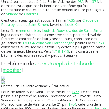
Un château est attesté à La Ferté-Vidame dès
985
. En
1374
, le
domaine est acquis par la famille de Vendôme qui fait
reconstruire le château. Cette famille détient le titre prestigieux
de
vidame
de
Chartres
.
C'est ce château qui est acquis le 19 mai
1635
par
Claude de
Rouvroy, duc de Saint-Simon
, favori de
Louis XIII
.
Le célèbre
mémorialiste
,
Louis de Rouvroy, duc de Saint-Simon
,
logea dans ce château qui a conservé son aspect médiéval de
forteresse cantonnée de huit grosses tours, connu par des
gouaches de
Louis-Nicolas van Blarenberghe
peintes vers
1750
,
conservées au musée de Boston. Il y écrivit la plus grande partie
de ses fameux
Mémoires
. Vers
1718
-
1719
, il fit construire le
bâtiment des écuries (actuel « petit château »).
Le château de
Jean-Joseph de Laborde
[
modifier
]
Château de La Ferté-Vidame - État actuel.
Louis de Rouvroy de Saint-Simon meurt en
1755
. Le château
passe à sa petite-fille, Marie-Chrétienne de Rouvroy de Saint-
Simon de Ruffec, épouse de Charles-Maurice de Grimaldi de
Monaco, comte de Valentinois. Le 21 juin
1764
, celle-ci cède le
château et les 900 hectares du domaine au financier
Jean-Joseph