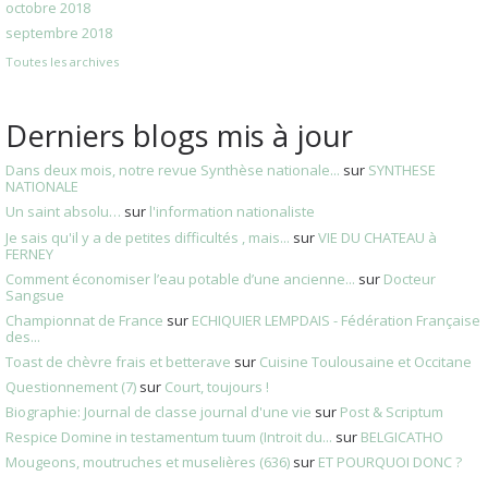
octobre 2018
septembre 2018
Toutes les archives
Derniers blogs mis à jour
Dans deux mois, notre revue Synthèse nationale...
sur
SYNTHESE
NATIONALE
Un saint absolu…
sur
l'information nationaliste
Je sais qu'il y a de petites difficultés , mais...
sur
VIE DU CHATEAU à
FERNEY
Comment économiser l’eau potable d’une ancienne...
sur
Docteur
Sangsue
Championnat de France
sur
ECHIQUIER LEMPDAIS - Fédération Française
des...
Toast de chèvre frais et betterave
sur
Cuisine Toulousaine et Occitane
Questionnement (7)
sur
Court, toujours !
Biographie: Journal de classe journal d'une vie
sur
Post & Scriptum
Respice Domine in testamentum tuum (Introit du...
sur
BELGICATHO
Mougeons, moutruches et muselières (636)
sur
ET POURQUOI DONC ?