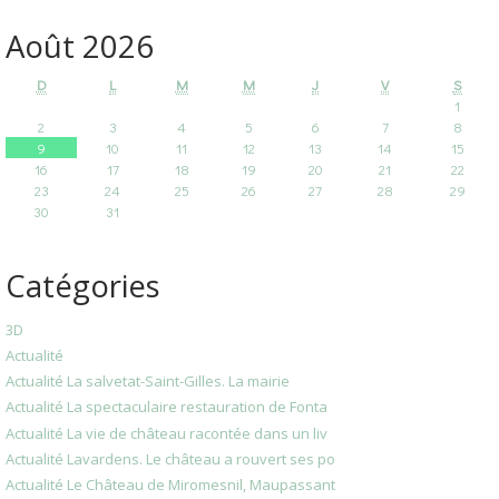
Août 2026
D
L
M
M
J
V
S
1
2
3
4
5
6
7
8
9
10
11
12
13
14
15
16
17
18
19
20
21
22
23
24
25
26
27
28
29
30
31
Catégories
3D
Actualité
Actualité La salvetat-Saint-Gilles. La mairie
Actualité La spectaculaire restauration de Fonta
Actualité La vie de château racontée dans un liv
Actualité Lavardens. Le château a rouvert ses po
Actualité Le Château de Miromesnil, Maupassant