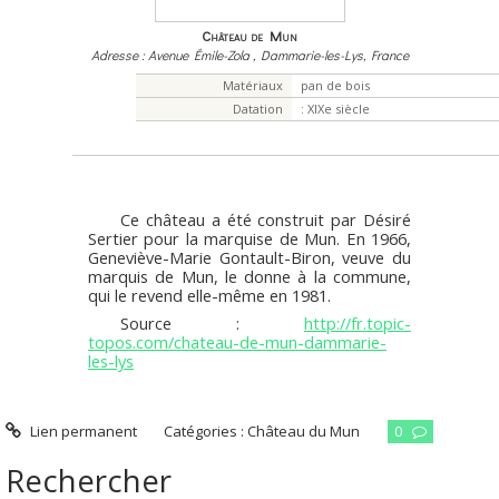
Château de Mun
Adresse : Avenue Émile-Zola , Dammarie-les-Lys, France
Matériaux
pan de bois
Datation
: XIXe siècle
Ce château a été construit par Désiré
Sertier pour la marquise de Mun. En 1966,
Geneviève-Marie Gontault-Biron, veuve du
marquis de Mun, le donne à la commune,
qui le revend elle-même en 1981.
Source :
http://fr.topic-
topos.com/chateau-de-mun-dammarie-
les-lys
Lien permanent
Catégories :
Château du Mun
0
Rechercher