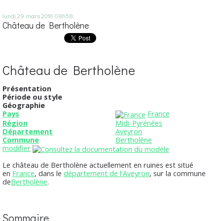
lundi 29
mars 2010
08h58
Château de Bertholène
Château de Bertholène
Présentation
Période ou style
Géographie
Pays
France
Région
Midi-Pyrénées
Département
Aveyron
Commune
Bertholène
modifier
Le
château de Bertholène
actuellement en ruines est situé
en
France
, dans le
département de l'Aveyron
, sur la commune
de
Bertholène
.
Sommaire