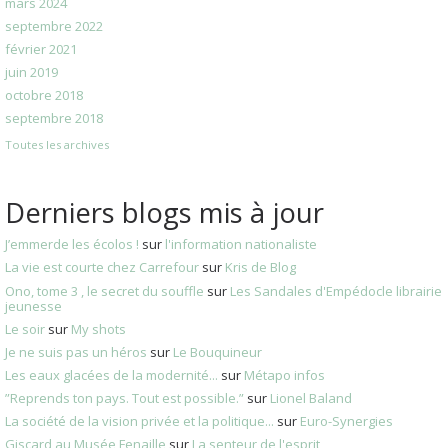
mars 2024
septembre 2022
février 2021
juin 2019
octobre 2018
septembre 2018
Toutes les archives
Derniers blogs mis à jour
J’emmerde les écolos !
sur
l'information nationaliste
La vie est courte chez Carrefour
sur
Kris de Blog
Ono, tome 3 , le secret du souffle
sur
Les Sandales d'Empédocle librairie
jeunesse
Le soir
sur
My shots
Je ne suis pas un héros
sur
Le Bouquineur
Les eaux glacées de la modernité...
sur
Métapo infos
”Reprends ton pays. Tout est possible.”
sur
Lionel Baland
La société de la vision privée et la politique...
sur
Euro-Synergies
Giscard au Musée Fenaille
sur
La senteur de l'esprit