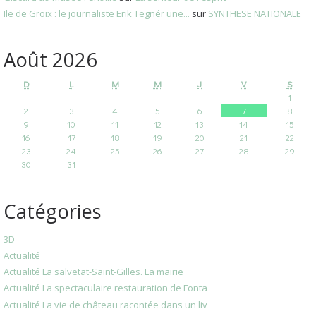
Ile de Groix : le journaliste Erik Tegnér une...
sur
SYNTHESE NATIONALE
Août 2026
D
L
M
M
J
V
S
1
2
3
4
5
6
7
8
9
10
11
12
13
14
15
16
17
18
19
20
21
22
23
24
25
26
27
28
29
30
31
Catégories
3D
Actualité
Actualité La salvetat-Saint-Gilles. La mairie
Actualité La spectaculaire restauration de Fonta
Actualité La vie de château racontée dans un liv