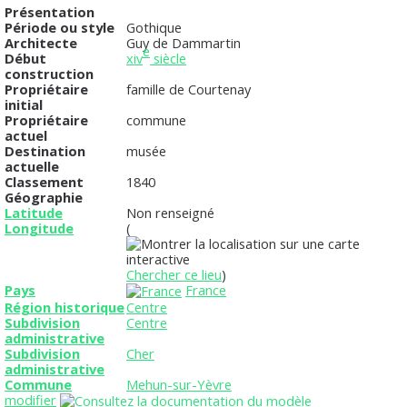
Présentation
Période ou style
Gothique
Architecte
Guy de Dammartin
e
Début
xiv
siècle
construction
Propriétaire
famille de Courtenay
initial
Propriétaire
commune
actuel
Destination
musée
actuelle
Classement
1840
Géographie
Latitude
Non renseigné
Longitude
(
Chercher ce lieu
)
Pays
France
Région historique
Centre
Subdivision
Centre
administrative
Subdivision
Cher
administrative
Commune
Mehun-sur-Yèvre
modifier