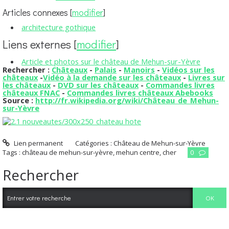
Articles connexes
[
modifier
]
architecture gothique
Liens externes
[
modifier
]
Article et photos sur le château de Mehun-sur-Yèvre
Rechercher :
Châteaux
-
Palais
-
Manoirs
-
Vidéos sur les
châteaux
-
Vidéo à la demande sur les châteaux
-
Livres sur
les châteaux
-
DVD sur les châteaux
-
Commandes livres
châteaux FNAC
-
Commandes livres châteaux Abebooks
Source :
http://fr.wikipedia.org/wiki/Château_de_Mehun-
sur-Yèvre
Lien permanent
Catégories :
Château de Mehun-sur-Yèvre
Tags :
château de mehun-sur-yèvre
,
mehun centre
,
cher
0
Rechercher