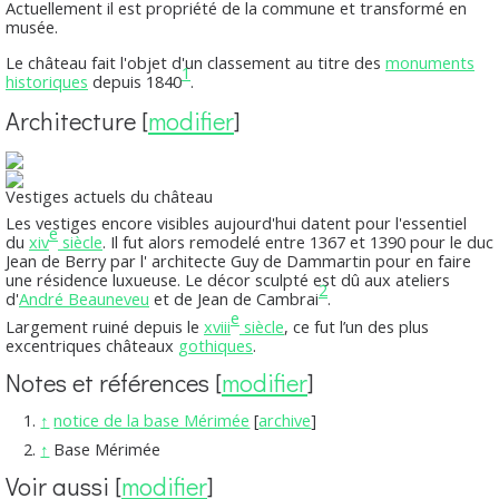
Actuellement il est propriété de la commune et transformé en
musée.
Le château fait l'objet d'un classement au titre des
monuments
1
historiques
depuis 1840
.
Architecture
[
modifier
]
Vestiges actuels du château
Les vestiges encore visibles aujourd'hui datent pour l'essentiel
e
du
xiv
siècle
. Il fut alors remodelé entre 1367 et 1390 pour le duc
Jean de Berry par l' architecte Guy de Dammartin pour en faire
une résidence luxueuse. Le décor sculpté est dû aux ateliers
2
d'
André Beauneveu
et de Jean de Cambrai
.
e
Largement ruiné depuis le
xviii
siècle
, ce fut l’un des plus
excentriques châteaux
gothiques
.
Notes et références
[
modifier
]
↑
notice de la base Mérimée
[
archive
]
↑
Base Mérimée
Voir aussi
[
modifier
]