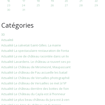
16
17
18
19
20
21
22
23
24
25
26
27
28
29
30
31
Catégories
3D
Actualité
Actualité La salvetat-Saint-Gilles. La mairie
Actualité La spectaculaire restauration de Fonta
Actualité La vie de château racontée dans un liv
Actualité Lavardens. Le château a rouvert ses po
Actualité Le Château de Miromesnil, Maupassant
Actualité Le château de Pau accueille les batail
Actualité Le Château de Versailles photographié
Actualité Le château de Versailles se met à l'iP
Actualité Le château derrière des bottes de foin
Actualité Le Château du Cayla est à l’honneur
Actualité Le plus beau château du Jura est à ven
Actualité Les Amis du château et du terroir