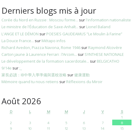
Derniers blogs mis à jour
Corée du Nord en Russie : Moscou forme...
sur
l'information nationaliste
Le ministre de l'Éducation de Saxe-Anhalt...
sur
Lionel Baland
L'ANGE ET LE DÉMON
sur
POESIES GAUDEAMUS ”Le Moulin à Farine”
La Douce France...
sur
Métapo infos
Richard Avedon, Piazza Navona, Rome 1946
sur
Raymond Alcovère
Carton jaune à Laurence Ferrari : l’Arcom...
sur
SYNTHESE NATIONALE
Le développement de la formation sacerdotale...
sur
BELGICATHO
9/14e
sur
;_
家長必讀：IB中學入學準備與選校攻略
sur
健康運動
Mémoire quand tu nous retiens
sur
Réflexions du Miroir
Août 2026
D
L
M
M
J
V
S
1
2
3
4
5
6
7
8
9
10
11
12
13
14
15