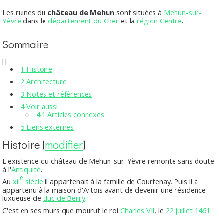
Les ruines du
château de Mehun
sont situées à
Mehun-sur-
Yèvre
dans le
département du Cher
et la
région Centre
.
Sommaire
[
]
1
Histoire
2
Architecture
3
Notes et références
4
Voir aussi
4.1
Articles connexes
5
Liens externes
Histoire
[
modifier
]
L'existence du château de Mehun-sur-Yèvre remonte sans doute
à l'
Antiquité
.
e
Au
xii
siècle
il appartenait à la famille de Courtenay. Puis il a
appartenu à la maison d'Artois avant de devenir une résidence
luxueuse de
duc de Berry
.
C'est en ses murs que mourut le roi
Charles VII
, le
22 juillet
1461
.