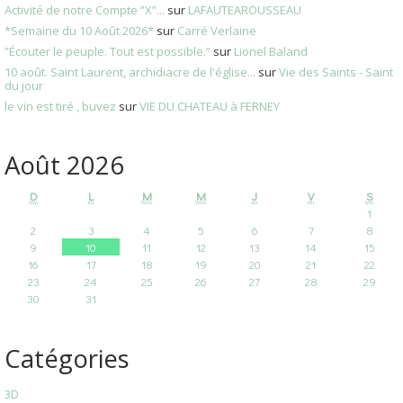
Activité de notre Compte ”X”...
sur
LAFAUTEAROUSSEAU
*Semaine du 10 Août 2026*
sur
Carré Verlaine
”Écouter le peuple. Tout est possible.”
sur
Lionel Baland
10 août. Saint Laurent, archidiacre de l'église...
sur
Vie des Saints - Saint
du jour
le vin est tiré , buvez
sur
VIE DU CHATEAU à FERNEY
Août 2026
D
L
M
M
J
V
S
1
2
3
4
5
6
7
8
9
10
11
12
13
14
15
16
17
18
19
20
21
22
23
24
25
26
27
28
29
30
31
Catégories
3D