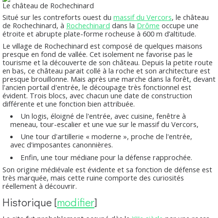
Le château de Rochechinard
Situé sur les contreforts ouest du
massif du Vercors
, le
château
de Rochechinard
, à
Rochechinard
dans la
Drôme
occupe une
étroite et abrupte plate-forme rocheuse à 600 m d’altitude.
Le village de Rochechinard est composé de quelques maisons
presque en fond de vallée. Cet isolement ne favorise pas le
tourisme et la découverte de son château. Depuis la petite route
en bas, ce château parait collé à la roche et son architecture est
presque brouillonne. Mais après une marche dans la forêt, devant
l'ancien portail d'entrée, le découpage très fonctionnel est
évident. Trois blocs, avec chacun une date de construction
différente et une fonction bien attribuée.
Un logis, éloigné de l'entrée, avec cuisine, fenêtre à
meneau, tour-escalier et une vue sur le massif du Vercors,
Une tour d'artillerie « moderne », proche de l'entrée,
avec d'imposantes canonnières.
Enfin, une tour médiane pour la défense rapprochée.
Son origine médiévale est évidente et sa fonction de défense est
très marquée, mais cette ruine comporte des curiosités
réellement à découvrir.
Historique
[
modifier
]