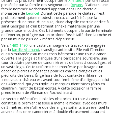
Le site fut probablement occupé dès le
XIIe siècle
par une
rocca
possédée par la famille des seigneurs du
Royans
. D'ailleurs, une
famille nommée Rochehinard apparait dans une charte du
monastère de
Léoncel
. Durant cette période, le château n’est
probablement qu’une modeste
rocca
, caractérisée par la
présence d’une tour, d’une
aula
, d’une chapelle castrale dédiée à
saint Georges et d’un bâtiment annexe matérialisé par une
grande case-encoche. Ces bâtiments occupent la partie terminale
de l’éperon, protégée par un profond fossé taillé dans la roche et
par un mur de plus de 2 mètres d’épaisseur.
Vers
1480
-
1490
, une vaste campagne de travaux est engagée
par la
famille Allemand
, transfigurant le site. Elle voit l’érection
quasi simultanée d’au moins trois bâtiments : une tour à canon
ouverte à la gorge et flanquée d’une barbacane souricière, une
tour circulaire percée de canonnières et de baies à coussièges, et
un vaste logis. Cette uniformité se manifeste par l’usage d’un
décor de pierres à bossages pour les chaînes d’angles et les
piédroits des baies. Érigé hors de tout contexte militaire, ce
« nouveau » château est avant tout l’emblème d’un lignage, celui
des Allemand, qui y multiplie les marques identitaires (écus en
chanfrein, motif de bâton écoté). À cette occasion la famille
prend le nom de Allaman de Rochechinard
Le secteur défensif multiplie les obstacles. La tour à canon
constitue le premier : assisée à même le rocher, avec des murs
de 3 mètres, elle n’offre que des angles saillants à un éventuel tir
adverse. Ses onze canonnières à double ébrasement assurent