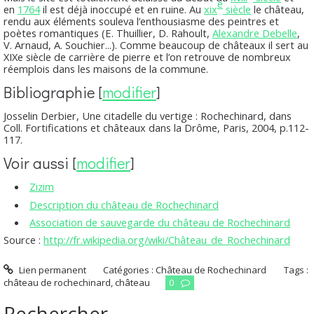
e
en
1764
il est déjà inoccupé et en ruine. Au
xix
siècle
le château,
rendu aux éléments souleva l’enthousiasme des peintres et
poètes romantiques (E. Thuillier, D. Rahoult,
Alexandre Debelle
,
V. Arnaud, A. Souchier...). Comme beaucoup de châteaux il sert au
XIXe siècle de carrière de pierre et l’on retrouve de nombreux
réemplois dans les maisons de la commune.
Bibliographie
[
modifier
]
Josselin Derbier,
Une citadelle du vertige : Rochechinard
, dans
Coll.
Fortifications et châteaux dans la Drôme
, Paris, 2004, p.112-
117.
Voir aussi
[
modifier
]
Zizim
Description du château de Rochechinard
Association de sauvegarde du château de Rochechinard
Source :
http://fr.wikipedia.org/wiki/Château_de_Rochechinard
Lien permanent
Catégories :
Château de Rochechinard
Tags :
château de rochechinard
,
château
0
Rechercher