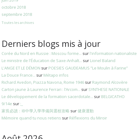
juin 2019
octobre 2018
septembre 2018
Toutes les archives
Derniers blogs mis à jour
Corée du Nord en Russie : Moscou forme...
sur
l'information nationaliste
Le ministre de l'Éducation de Saxe-Anhalt...
sur
Lionel Baland
L'ANGE ET LE DÉMON
sur
POESIES GAUDEAMUS ”Le Moulin à Farine”
La Douce France...
sur
Métapo infos
Richard Avedon, Piazza Navona, Rome 1946
sur
Raymond Alcovère
Carton jaune à Laurence Ferrari : l’Arcom...
sur
SYNTHESE NATIONALE
Le développement de la formation sacerdotale...
sur
BELGICATHO
9/14e
sur
;_
家長必讀：IB中學入學準備與選校攻略
sur
健康運動
Mémoire quand tu nous retiens
sur
Réflexions du Miroir
Août 2026