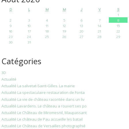
D
L
M
M
J
V
S
1
2
3
4
5
6
7
8
9
10
11
12
13
14
15
16
17
18
19
20
21
22
23
24
25
26
27
28
29
30
31
Catégories
3D
Actualité
Actualité La salvetat-Saint-Gilles. La mairie
Actualité La spectaculaire restauration de Fonta
Actualité La vie de château racontée dans un liv
Actualité Lavardens. Le château a rouvert ses po
Actualité Le Château de Miromesnil, Maupassant
Actualité Le château de Pau accueille les batail
Actualité Le Château de Versailles photographié