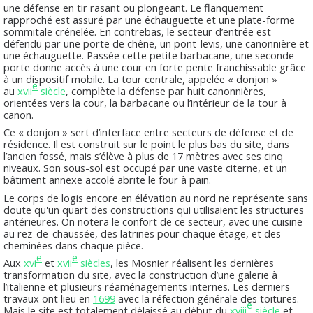
une défense en tir rasant ou plongeant. Le flanquement
rapproché est assuré par une échauguette et une plate-forme
sommitale crénelée. En contrebas, le secteur d’entrée est
défendu par une porte de chêne, un pont-levis, une canonnière et
une échauguette. Passée cette petite barbacane, une seconde
porte donne accès à une cour en forte pente franchissable grâce
à un dispositif mobile. La tour centrale, appelée « donjon »
e
au
xvii
siècle
, complète la défense par huit canonnières,
orientées vers la cour, la barbacane ou l’intérieur de la tour à
canon.
Ce « donjon » sert d’interface entre secteurs de défense et de
résidence. Il est construit sur le point le plus bas du site, dans
l’ancien fossé, mais s’élève à plus de 17 mètres avec ses cinq
niveaux. Son sous-sol est occupé par une vaste citerne, et un
bâtiment annexe accolé abrite le four à pain.
Le corps de logis encore en élévation au nord ne représente sans
doute qu'un quart des constructions qui utilisaient les structures
antérieures. On notera le confort de ce secteur, avec une cuisine
au rez-de-chaussée, des latrines pour chaque étage, et des
cheminées dans chaque pièce.
e
e
Aux
xvi
et
xvii
siècles
, les Mosnier réalisent les dernières
transformation du site, avec la construction d’une galerie à
l’italienne et plusieurs réaménagements internes. Les derniers
travaux ont lieu en
1699
avec la réfection générale des toitures.
e
Mais le site est totalement délaissé au début du
xviii
siècle
et