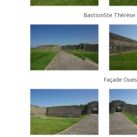
Bastion
Ste Thérèse
Façade Oues