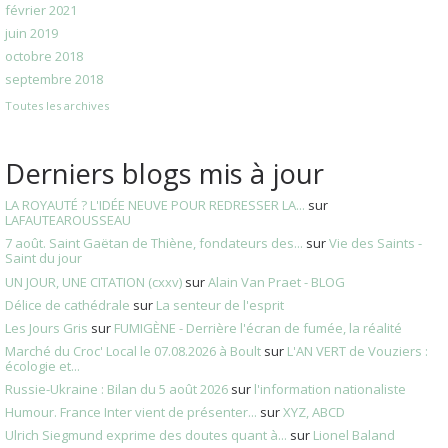
février 2021
juin 2019
octobre 2018
septembre 2018
Toutes les archives
Derniers blogs mis à jour
LA ROYAUTÉ ? L'IDÉE NEUVE POUR REDRESSER LA...
sur
LAFAUTEAROUSSEAU
7 août. Saint Gaëtan de Thiène, fondateurs des...
sur
Vie des Saints -
Saint du jour
UN JOUR, UNE CITATION (cxxv)
sur
Alain Van Praet - BLOG
Délice de cathédrale
sur
La senteur de l'esprit
Les Jours Gris
sur
FUMIGÈNE - Derrière l'écran de fumée, la réalité
Marché du Croc' Local le 07.08.2026 à Boult
sur
L'AN VERT de Vouziers :
écologie et...
Russie-Ukraine : Bilan du 5 août 2026
sur
l'information nationaliste
Humour. France Inter vient de présenter...
sur
XYZ, ABCD
Ulrich Siegmund exprime des doutes quant à...
sur
Lionel Baland