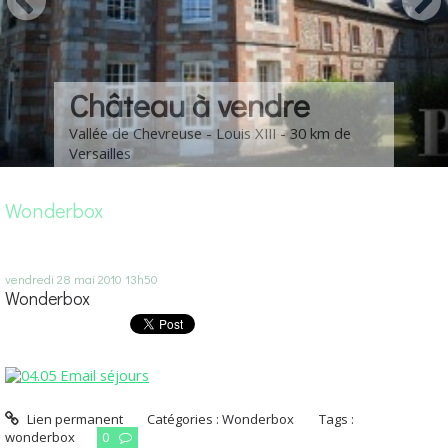
Château à vendre
Vallée de Chevreuse - Louis XIII - 30 km de
Versailles
Wonderbox
vendredi 28
mai 2010
13h50
Wonderbox
Lien permanent
Catégories :
Wonderbox
Tags :
wonderbox
0