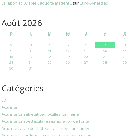
Le Japon et l’Arabie Saoudite mettent...
sur
Euro-Synergies
Août 2026
D
L
M
M
J
V
S
1
2
3
4
5
6
7
8
9
10
11
12
13
14
15
16
17
18
19
20
21
22
23
24
25
26
27
28
29
30
31
Catégories
3D
Actualité
Actualité La salvetat-Saint-Gilles. La mairie
Actualité La spectaculaire restauration de Fonta
Actualité La vie de château racontée dans un liv
Actualité Lavardens. Le château a rouvert ses po