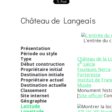
Château de Langeais
L'entrée du c
Présentation
Période ou style
Type
Château de la L
e
Début construction
x
siècle
Propriétaire initial
Foulques Nerra
Destination initiale
Forteresse
Propriétaire actuel
Institut de Fran
Destination actuelle
Musée
Classement
Monument hist
Site internet
[
Site officiel
Cons
Géographie
Latitude
Longitude
47° 19′ 29″ Nord