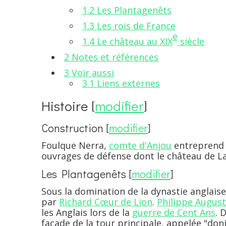
1.2
Les Plantagenêts
1.3
Les rois de France
e
1.4
Le château au XIX
siècle
2
Notes et références
3
Voir aussi
3.1
Liens externes
Histoire
[
modifier
]
Construction
[
modifier
]
Foulque Nerra,
comte d'Anjou
entreprend 
ouvrages de défense dont le château de L
Les Plantagenêts
[
modifier
]
Sous la domination de la dynastie anglais
par
Richard Cœur de Lion
.
Philippe Augus
les Anglais lors de la
guerre de Cent Ans
. 
façade de la tour principale, appelée "don