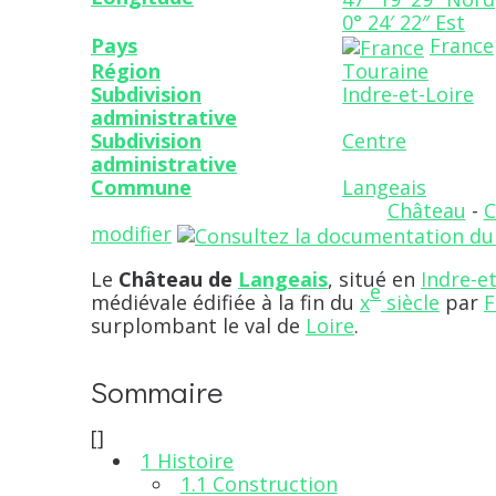
0° 24′ 22″ Est
Pays
France
Région
Touraine
Subdivision
Indre-et-Loire
administrative
Subdivision
Centre
administrative
Commune
Langeais
Château
-
C
modifier
Le
Château de
Langeais
, situé en
Indre-et
e
médiévale édifiée à la fin du
x
siècle
par
F
surplombant le val de
Loire
.
Sommaire
[
]
1
Histoire
1.1
Construction