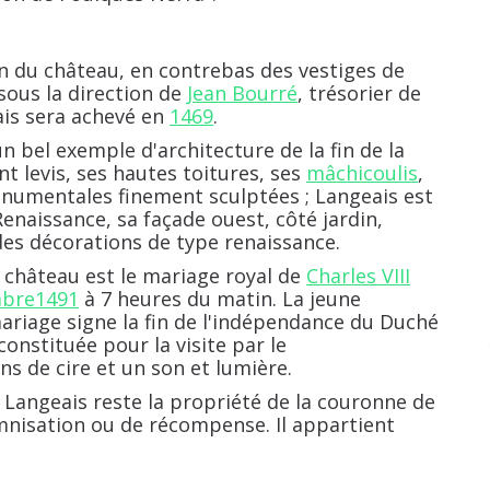
n du château, en contrebas des vestiges de
 sous la direction de
Jean Bourré
, trésorier de
ais sera achevé en
1469
.
n bel exemple d'architecture de la fin de la
t levis, ses hautes toitures, ses
mâchicoulis
,
numentales finement sculptées ; Langeais est
Renaissance, sa façade ouest, côté jardin,
des décorations de type renaissance.
 château est le mariage royal de
Charles VIII
mbre
1491
à 7 heures du matin. La jeune
mariage signe la fin de l'indépendance du Duché
onstituée pour la visite par le
s de cire et un son et lumière.
 Langeais reste la propriété de la couronne de
emnisation ou de récompense. Il appartient