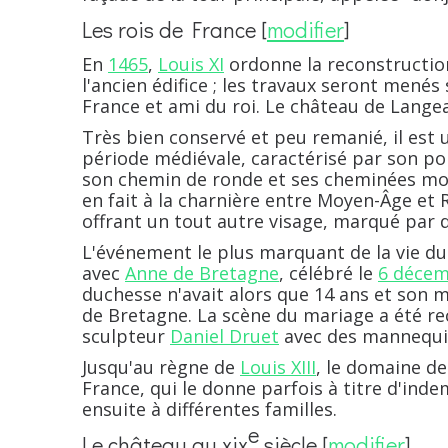
Les rois de France
[
modifier
]
En
1465
,
Louis XI
ordonne la reconstructio
l'ancien édifice ; les travaux seront menés
France et ami du roi. Le château de Lange
Très bien conservé et peu remanié, il est u
période médiévale, caractérisé par son pon
son chemin de ronde et ses cheminées mo
en fait à la charnière entre Moyen-Âge et 
offrant un tout autre visage, marqué par 
L'événement le plus marquant de la vie du
avec
Anne de Bretagne
, célébré le
6 déce
duchesse n'avait alors que 14 ans et son 
de Bretagne. La scène du mariage a été rec
sculpteur
Daniel Druet
avec des mannequin
Jusqu'au règne de
Louis XIII
, le domaine de
France, qui le donne parfois à titre d'ind
ensuite à différentes familles.
e
Le château au
xix
siècle
[
modifier
]