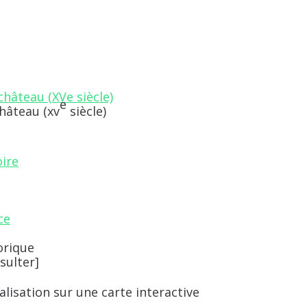
e
hâteau (
xv
siècle)
oire
ce
orique
ulter]