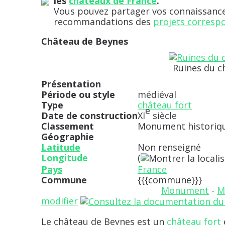
les
châteaux de France
.
Vous pouvez partager vos connaissances
recommandations des
projets corresp
Château de Beynes
Ruines du c
Présentation
Période ou style
médiéval
Type
château fort
e
Date de construction
XI
siècle
Classement
Monument historiq
Géographie
Latitude
Non renseigné
Longitude
(
Pays
France
Commune
{{{commune}}}
Monument
-
M
modifier
Le
château de Beynes
est un
château fort