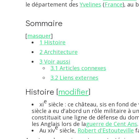
le département des
Yvelines
(
France
), au 
Sommaire
[
masquer
]
1
Histoire
2
Architecture
3
Voir aussi
3.1
Articles connexes
3.2
Liens externes
Histoire
[
modifier
]
e
xi
siècle : ce château, sis en fond d
siècle a eu d'abord un rôle militaire à 
constituait une ligne de défense du do
les Anglais lors de la
guerre de Cent Ans
.
e
Au
xiv
siècle,
Robert d'Estouteville
f