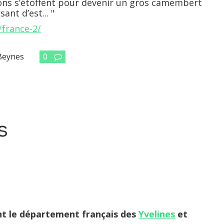
ations s’étoffent pour devenir un gros camembert
ant d’est... "
/france-2/
Beynes
0
s
t le département français des
Yvelines
et