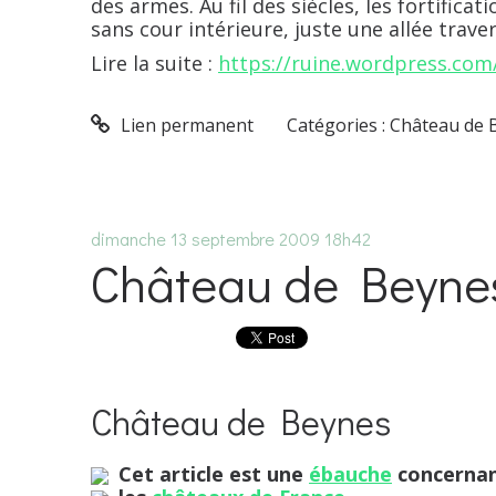
des armes. Au fil des siècles, les fortific
sans cour intérieure, juste une allée travers
Lire la suite :
https://ruine.wordpress.com
Lien permanent
Catégories :
Château de 
dimanche 13
septembre 2009
18h42
Château de Beyne
Château de Beynes
Cet article est une
ébauche
concernan