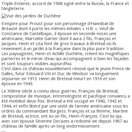
Triple Entente, accord de 1908 signé entre la Russie, la France et
l’Angleterre.
Il inspire pour Proust pour son personnage d’Hannibal de
Bréauté dont il porte les mêmes initiales « H.B. ». Veuf de
Constance de Castelbajac, il épouse en seconde noces une
américaine, Marcelite Garner dont il aura 2 fils, François et
Jacques. Henri et Lita font de gros travaux à Breteuil où ils
reviennent à un jardin à la française dans la plus pure tradition.
Les paysagistes, Henri et Achille Duchêne, créent les magnifiques
parterres et le miroir d’eau qui accompagnent si bien les façades
et sont toujours visibles aujourd’hui.
C’est dans ce château nouvellement rénové que le jeune Prince de
Galles, futur Edouard VIII et Duc de Windsor va longuement
séjourner en 1913. Henri de Breteuil meurt en 1916 et son
épouse en 1943.
Le XXème siècle a connu deux guerres. François de Breteuil,
compositeur de musique, entomologiste et pacifique convaincu a
été mobilisé deux fois. Breteuil a été occupé en 1940, 1942 et
1944, et enfin libéré par une unité de l’armée américaine sous les
ordres du commandant Burgess. François et sa femme, Martine
de Breteuil, actrice, ont eu un fils, Henri-François. C’est lui qui,
avec son épouse Séverine Decazes a redonné vie depuis 1967 au
château de famille après un long endormissement.