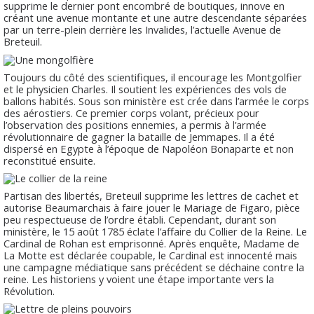
supprime le dernier pont encombré de boutiques, innove en
créant une avenue montante et une autre descendante séparées
par un terre-plein derrière les Invalides, l’actuelle Avenue de
Breteuil.
Toujours du côté des scientifiques, il encourage les Montgolfier
et le physicien Charles. Il soutient les expériences des vols de
ballons habités. Sous son ministère est crée dans l’armée le corps
des aérostiers. Ce premier corps volant, précieux pour
l’observation des positions ennemies, a permis à l’armée
révolutionnaire de gagner la bataille de Jemmapes. Il a été
dispersé en Egypte à l’époque de Napoléon Bonaparte et non
reconstitué ensuite.
Partisan des libertés, Breteuil supprime les lettres de cachet et
autorise Beaumarchais à faire jouer le Mariage de Figaro, pièce
peu respectueuse de l’ordre établi. Cependant, durant son
ministère, le 15 août 1785 éclate l’affaire du Collier de la Reine. Le
Cardinal de Rohan est emprisonné. Après enquête, Madame de
La Motte est déclarée coupable, le Cardinal est innocenté mais
une campagne médiatique sans précédent se déchaine contre la
reine. Les historiens y voient une étape importante vers la
Révolution.