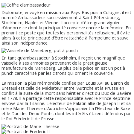
Diplomate, envoyé en mission aux Pays-Bas puis à Cologne, il est
nommé Ambassadeur successivement à Saint Pétersbourg,
Stockholm, Naples et Vienne. Il accepte d’être grand viguier
d’Andorre ce dont la principauté conserve encore la mémoire. En
prenant ce poste que toutes les personnalités refusaient, il évite
alors à cette principauté d’être rattachée à Pampelune et sauve
ainsi son indépendance.
En tant qu’ambassadeur à Stockholm, il reçoit une magnifique
vaisselle à ses armoiries provenant de la prestigieuse
manufacture de Marieberg. La plus belle pièce en est un pot à
punch caractérisé par les citrons qui ornent le couvercle.
La mission la plus mémorable confiée par Louis XVI au Baron de
Breteuil est celle de Médiateur entre l’Autriche et la Prusse en
conflit à la suite de la mort sans héritier direct du Duc de Bavière
en 1778. Il a partagé cette responsabilité avec le Prince Reptnine
envoyé par la Tsarine. L’électeur de Palatin allié de Joseph II et sa
mère Marie-Thérèse d’Autriche s’opposaient à l’Electeur de Saxe
et le Duc des Deux-Ponts, dont les intérêts étaient défendus par
le Roi Frédéric II de Prusse.