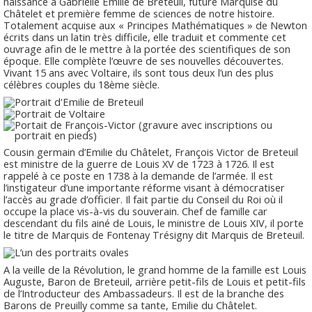
naissance à Gabrielle Emilie de Breteuil, future Marquise du
Châtelet et première femme de sciences de notre histoire.
Totalement acquise aux « Principes Mathématiques » de Newton
écrits dans un latin très difficile, elle traduit et commente cet
ouvrage afin de le mettre à la portée des scientifiques de son
époque. Elle complète l’œuvre de ses nouvelles découvertes.
Vivant 15 ans avec Voltaire, ils sont tous deux l’un des plus
célèbres couples du 18ème siècle.
Cousin germain d’Emilie du Châtelet, François Victor de Breteuil
est ministre de la guerre de Louis XV de 1723 à 1726. Il est
rappelé à ce poste en 1738 à la demande de l’armée. Il est
l’instigateur d’une importante réforme visant à démocratiser
l’accès au grade d’officier. Il fait partie du Conseil du Roi où il
occupe la place vis-à-vis du souverain. Chef de famille car
descendant du fils ainé de Louis, le ministre de Louis XIV, il porte
le titre de Marquis de Fontenay Trésigny dit Marquis de Breteuil.
A la veille de la Révolution, le grand homme de la famille est Louis
Auguste, Baron de Breteuil, arrière petit-fils de Louis et petit-fils
de l’Introducteur des Ambassadeurs. Il est de la branche des
Barons de Preuilly comme sa tante, Emilie du Châtelet.