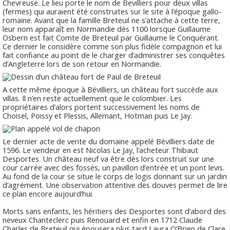
Chevreuse. Le lieu porte le nom de Bevilliers pour deux villas
(fermes) qui auraient été construites sur le site à l’époque gallo-
romaine. Avant que la famille Breteuil ne s’attache à cette terre,
leur nom apparaît en Normandie dès 1100 lorsque Guillaume
Osbern est fait Comte de Breteuil par Guillaume le Conquérant.
Ce dernier le considère comme son plus fidèle compagnon et lui
fait confiance au point de le charger d’administrer ses conquêtes
d’Angleterre lors de son retour en Normandie.
A cette même époque à Bévilliers, un château fort succède aux
villas. Il n’en reste actuellement que le colombier. Les
propriétaires d’alors portent successivement les noms de
Choisel, Poissy et Plessis, Allemant, Hotman puis Le Jay.
Le dernier acte de vente du domaine appelé Bévilliers date de
1596. Le vendeur en est Nicolas Le Jay, l’acheteur Thibaut
Desportes. Un château neuf va être dès lors construit sur une
cour carrée avec des fossés, un pavillon d’entrée et un pont levis.
Au fond de la cour se situe le corps de logis donnant sur un jardin
d’agrément. Une observation attentive des douves permet de lire
ce plan encore aujourd’hui.
Morts sans enfants, les héritiers des Desportes sont d’abord des
neveux Chanteclerc puis Renouard et enfin en 1712 Claude
Charles de Breteuil qui épousera plus tard Laura O’Brien de Clare.