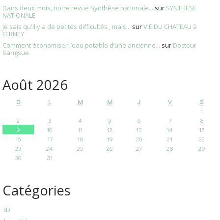
Dans deux mois, notre revue Synthèse nationale...
sur
SYNTHESE
NATIONALE
Je sais qu'il y a de petites difficultés , mais...
sur
VIE DU CHATEAU à
FERNEY
Comment économiser l’eau potable d’une ancienne...
sur
Docteur
Sangsue
Août 2026
D
L
M
M
J
V
S
1
2
3
4
5
6
7
8
9
10
11
12
13
14
15
16
17
18
19
20
21
22
23
24
25
26
27
28
29
30
31
Catégories
3D