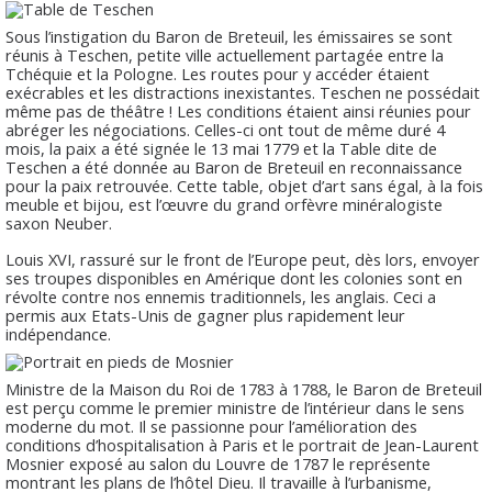
Sous l’instigation du Baron de Breteuil, les émissaires se sont
réunis à Teschen, petite ville actuellement partagée entre la
Tchéquie et la Pologne. Les routes pour y accéder étaient
exécrables et les distractions inexistantes. Teschen ne possédait
même pas de théâtre ! Les conditions étaient ainsi réunies pour
abréger les négociations. Celles-ci ont tout de même duré 4
mois, la paix a été signée le 13 mai 1779 et la Table dite de
Teschen a été donnée au Baron de Breteuil en reconnaissance
pour la paix retrouvée. Cette table, objet d’art sans égal, à la fois
meuble et bijou, est l’œuvre du grand orfèvre minéralogiste
saxon Neuber.
Louis XVI, rassuré sur le front de l’Europe peut, dès lors, envoyer
ses troupes disponibles en Amérique dont les colonies sont en
révolte contre nos ennemis traditionnels, les anglais. Ceci a
permis aux Etats-Unis de gagner plus rapidement leur
indépendance.
Ministre de la Maison du Roi de 1783 à 1788, le Baron de Breteuil
est perçu comme le premier ministre de l’intérieur dans le sens
moderne du mot. Il se passionne pour l’amélioration des
conditions d’hospitalisation à Paris et le portrait de Jean-Laurent
Mosnier exposé au salon du Louvre de 1787 le représente
montrant les plans de l’hôtel Dieu. Il travaille à l’urbanisme,