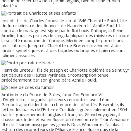
décide de créer un « beau jardin anglais, bien dessiné et bien
planté ».
Joseph, fils de Charles épouse le 4 mai 1846 Charlotte Fould, fille
du futur ministre des finances de Napoléon III, Achille Fould. Le
contrat de mariage est signé par le Roi Louis-Philippe, la Reine
Amélie, tous les princes de sang, la plupart des ministres et toute
la société mondaine de l’époque. Mérimée compte parmi leurs
amis intimes. Joseph et Charlotte de Breteuil reviennent à des
jardins symétriques et à des façades où briques et pierres sont
joliment associés.
Henri de Breteuil, fils de Joseph et Charlotte diplômé de Saint Cyr
est député des Hautes Pyrénées, circonscription tenue
précédemment par son grand père Achille Fould.
Ami intime du Prince de Galles, futur Roi Edouard VII
d’Angleterre, il organise plusieurs rencontres avec Léon
Gambetta, président de la chambre des députés. Ensemble, ils
jettent les bases de l’Entente Cordiale signée seulement en 1904
par les gouvernements anglais et français. Grand voyageur, il
chasse aux Indes et va en Russie où il rencontre le Tsar Alexandre
III et la Tsarine ainsi que les grands Ducs Wladimir et Nicolas. Il
est l’un des promoteurs de l’Alliance Franco-Russe puis de la