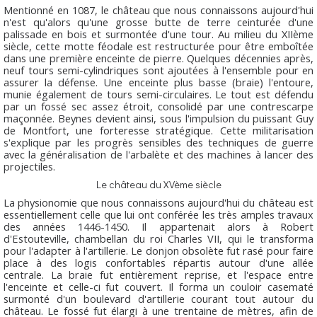
Mentionné en 1087, le château que nous connaissons aujourd'hui
n'est qu'alors qu'une grosse butte de terre ceinturée d'une
palissade en bois et surmontée d'une tour. Au milieu du XIIème
siècle, cette motte féodale est restructurée pour être emboîtée
dans une première enceinte de pierre. Quelques décennies après,
neuf tours semi-cylindriques sont ajoutées à l'ensemble pour en
assurer la défense. Une enceinte plus basse (braie) l'entoure,
munie également de tours semi-circulaires. Le tout est défendu
par un fossé sec assez étroit, consolidé par une contrescarpe
maçonnée. Beynes devient ainsi, sous l'impulsion du puissant Guy
de Montfort, une forteresse stratégique. Cette militarisation
s'explique par les progrès sensibles des techniques de guerre
avec la généralisation de l'arbalète et des machines à lancer des
projectiles.
Le château du XVème siècle
La physionomie que nous connaissons aujourd'hui du château est
essentiellement celle que lui ont conférée les très amples travaux
des années 1446-1450. Il appartenait alors à Robert
d'Estouteville, chambellan du roi Charles VII, qui le transforma
pour l'adapter à l'artillerie. Le donjon obsolète fut rasé pour faire
place à des logis confortables répartis autour d'une allée
centrale. La braie fut entièrement reprise, et l'espace entre
l'enceinte et celle-ci fut couvert. Il forma un couloir casematé
surmonté d'un boulevard d'artillerie courant tout autour du
château. Le fossé fut élargi à une trentaine de mètres, afin de