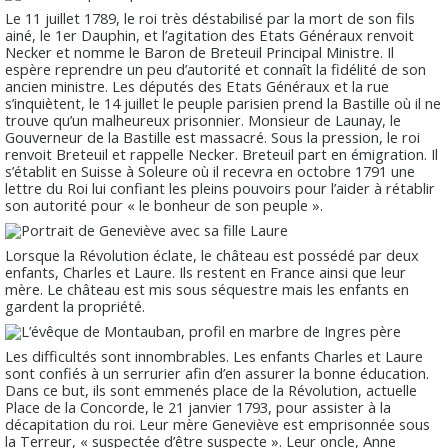
Le 11 juillet 1789, le roi très déstabilisé par la mort de son fils
ainé, le 1er Dauphin, et l’agitation des Etats Généraux renvoit
Necker et nomme le Baron de Breteuil Principal Ministre. Il
espère reprendre un peu d’autorité et connaît la fidélité de son
ancien ministre. Les députés des Etats Généraux et la rue
s’inquiètent, le 14 juillet le peuple parisien prend la Bastille où il ne
trouve qu’un malheureux prisonnier. Monsieur de Launay, le
Gouverneur de la Bastille est massacré. Sous la pression, le roi
renvoit Breteuil et rappelle Necker. Breteuil part en émigration. Il
s’établit en Suisse à Soleure où il recevra en octobre 1791 une
lettre du Roi lui confiant les pleins pouvoirs pour l’aider à rétablir
son autorité pour « le bonheur de son peuple ».
Lorsque la Révolution éclate, le château est possédé par deux
enfants, Charles et Laure. Ils restent en France ainsi que leur
mère. Le château est mis sous séquestre mais les enfants en
gardent la propriété.
Les difficultés sont innombrables. Les enfants Charles et Laure
sont confiés à un serrurier afin d’en assurer la bonne éducation.
Dans ce but, ils sont emmenés place de la Révolution, actuelle
Place de la Concorde, le 21 janvier 1793, pour assister à la
décapitation du roi. Leur mère Geneviève est emprisonnée sous
la Terreur, « suspectée d’être suspecte ». Leur oncle, Anne