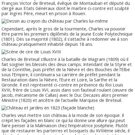
François Victor de Breteuil, évêque de Montauban et député du
clergé aux Etats Généraux dont le marbre ci-contre est sculpté
par Ingres Père, meurt en prison à Rouen.
Cependant, après le gros de la tourmente, Charles va pouvoir
être parmi les premiers diplômés de la jeune Ecole Polytechnique
(1801). Dès sa majorité (1802), il s’attache à redonner vie à son
château pratiquement inhabité depuis 18 ans.
Charles de Breteuil s’illustre à la bataille de Wagram (1809) où il
fait soigner les blessés des deux camps. Intendant de la Styrie et
de la Corinthie, puis préfet de la Nièvre et des Bouches de l’Elbe
sous l’Empire, il continuera sa carrière de préfet pendant la
Restauration dans la Nièvre, l’Eure et Loire, la Sarthe et la
Gironde. Il est représenté ci-contre en présence du Roi Louis
XVIII, frère de Louis XVI, assis dans son fauteuil roulant (œuvre de
Jacob, mécanisme de Callas) avec le Duc Decazes alors premier
Ministre (1820) et ancêtre de l’actuelle Marquise de Breteuil.
Charles veut mettre son château à la mode de son époque. Il
crépit les façades en blanc ce qui lui donne une allure qui peut
faire penser à la Malmaison chez l’impératrice Joséphine. Plutôt
que de restaurer les parterres et bosquets du XVIIIème siècle, il