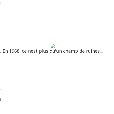
e
-
u
,
En 1968, ce nest plus qu'un champ de ruines...
.
e