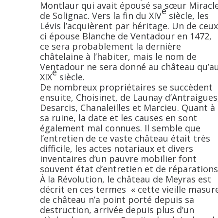
Montlaur qui avait épousé sa sœur Miracl
e
de Solignac. Vers la fin du XIV
siècle, les
Lévis l’acquièrent par héritage. Un de ceux
ci épouse Blanche de Ventadour en 1472,
ce sera probablement la dernière
châtelaine à l’habiter, mais le nom de
Ventadour ne sera donné au château qu’a
e
XIX
siècle.
De nombreux propriétaires se succèdent
ensuite, Choisinet, de Launay d’Antraigues
Desarcis, Chanaleilles et Marcieu. Quant à
sa ruine, la date et les causes en sont
également mal connues. Il semble que
l’entretien de ce vaste château était très
difficile, les actes notariaux et divers
inventaires d’un pauvre mobilier font
souvent état d’entretien et de réparations
À la Révolution, le château de Meyras est
décrit en ces termes « cette vieille masur
de château n’a point porté depuis sa
destruction, arrivée depuis plus d’un