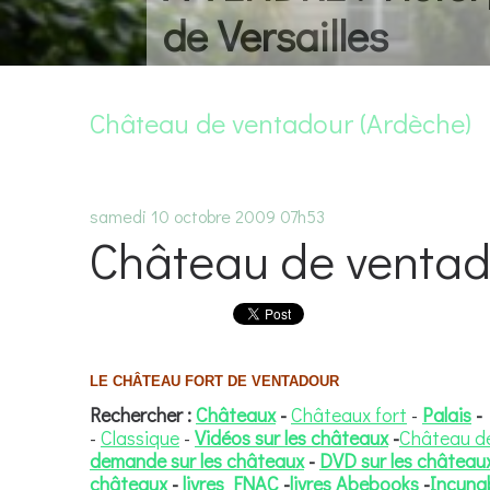
de Versailles
Château de ventadour (Ardèche)
samedi 10
octobre 2009
07h53
Château de ventad
LE CHÂTEAU FORT DE VENTADOUR
Rechercher :
Châteaux
-
Châteaux fort
-
Palais
-
-
Classique
-
Vidéos sur les châteaux
-
Château de
demande sur les châteaux
-
DVD sur les château
châteaux
-
livres FNAC
-
livres Abebooks
-
Incuna