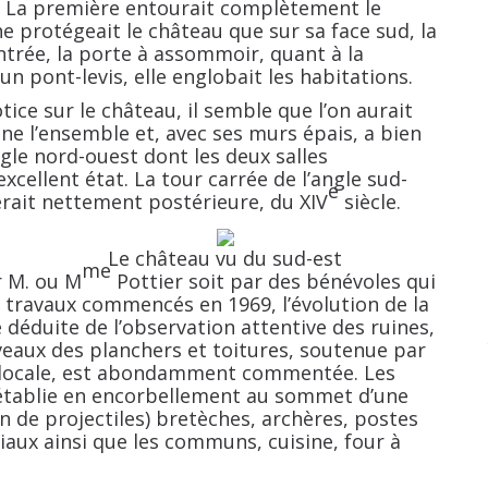
es. La première entourait complètement le
ne protégeait le château que sur sa face sud, la
entrée, la porte à assommoir, quant à la
un pont-levis, elle englobait les habitations.
ice sur le château, il semble que l’on aurait
ne l’ensemble et, avec ses murs épais, a bien
ngle nord-ouest dont les deux salles
cellent état. La tour carrée de l’angle sud-
e
ait nettement postérieure, du XIV
siècle.
Le château vu du sud-est
me
r M. ou M
Pottier soit par des bénévoles qui
x travaux commencés en 1969, l’évolution de la
é déduite de l’observation attentive des ruines,
eaux des planchers et toitures, soutenue par
e locale, est abondamment commentée. Les
 établie en encorbellement au sommet d’une
n de projectiles) bretèches, archères, postes
iaux ainsi que les communs, cuisine, four à