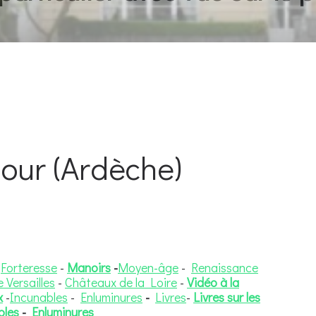
our (Ardèche)
Forteresse
-
Manoirs
-
Moyen-âge
-
Renaissance
 Versailles
-
Châteaux de la Loire
-
Vidéo à la
x
-
Incunables
-
Enluminures
-
Livres
-
Livres sur les
bles
-
Enluminures