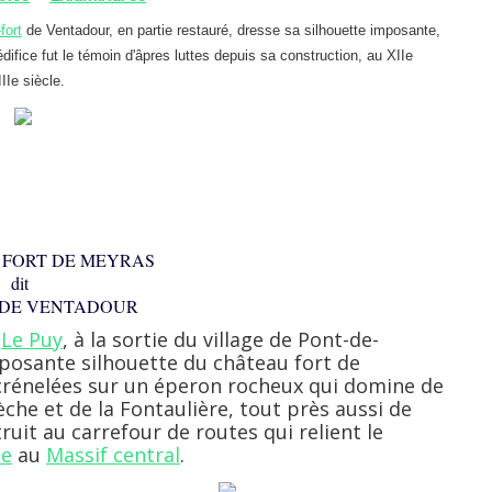
fort
de Ventadour, en partie restauré, dresse sa silhouette imposante,
fice fut le témoin d'âpres luttes depuis sa construction, au XIIe
IIe siècle.
 FORT DE MEYRAS
dit
DE VENTADOUR
s
Le Puy
, à la sortie du village de Pont-de-
osante silhouette du château fort de
 crénelées sur un éperon rocheux qui domine de
èche et de la Fontaulière, tout près aussi de
truit au carrefour de routes qui relient le
ne
au
Massif central
.