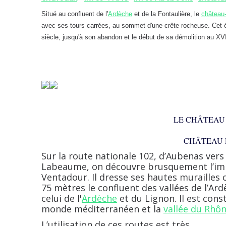
Situé au confluent de l'
Ardèche
et de la Fontaulière, le
château-
avec ses tours carrées, au sommet d'une crête rocheuse. Cet édi
siècle, jusqu'à son abandon et le début de sa démolition au XVI
LE CHÂTEAU
CHÂTEAU 
Sur la route nationale 102, d’Aubenas ver
Labeaume, on découvre brusquement l’imp
Ventadour. Il dresse ses hautes murailles
75 mètres le confluent des vallées de l’Ard
celui de l'
Ardèche
et du Lignon. Il est cons
monde méditerranéen et la
vallée du Rhô
L’utilisation de ces routes est très