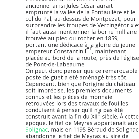
ancienne, ainsi Jules César aurait
emprunté la vallée de la Fontauliére et le
col du Pal, au-dessus de Montpezat, pour
surprendre les troupes de Vercingétorix e
il faut aussi mentionner la borne milliaire
trouvée au pied du rocher en 1859,
portant une dédicace à la gloire du jeune
er
empereur Constantin I
, maintenant
placée au bord de la route, près de l’église
de Pont-de-Labeaume.
On peut donc penser que ce remarquable
poste de guet a été aménagé très tôt.
Cependant, bien que l’origine du château
soit imprécise, les premiers documents
connus et les pièces de monnaie
retrouvées lors des travaux de fouilles
conduisent à penser qu’il n’a pas été
e
construit avant la fin du XII
siècle. À cette
époque, le fief de Meyras appartenait aux
Solignac
, mais en 1195 Béraud de Solignac
abandonne le fief de Meyras au sire de