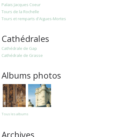
Palais Jacques Coeur
Tours de la Rochelle
Tours et remparts d'Aigues-Mortes
Cathédrales
Cathédrale de Gap
Cathédrale de Grasse
Albums photos
Tous les albums
Archives