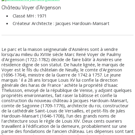
Château Voyer d’Argenson
Classé MH : 1971
Créateur Architecte : Jacques Hardouin-Mansart
Le parc et la maison seigneuriale d'Asnières sont à vendre
lorsqu'au milieu du XVIIIe siècle Marc René Voyer de Paulmy
d'Argenson (1722-1782) décide de faire bâtir à Asnières une
résidence digne de son statut. De haute lignée, le marquis de
Voyer est le fils du châtelain de Neuilly, le comte d'Argenson
(1696-1764), ministre de la Guerre de 1742 à 1757. Le jeune
marquis ' il a 28 ans lorsque Louis XV lui confie la direction
générale des haras de France ' achète la propriété d'Isaac
Thelusson, envoyé de la république de Venise, y adjoint quelques
propriétés environnantes, fait raser la bâtisse et confie la
construction du nouveau château à Jacques Hardouin-Mansart,
comte de Sagonne (1709-1776), architecte du roi, constructeur
de la cathédrale Saint-Louis de Versailles, et petit-fils de Jules
Hardouin-Mansart (1646-1708), l'un des grands noms de
l'architecture sous le règle de Louis XIV. Deux cents ouvriers
travaillent à l'édification de la demeure, probablement sur une
partie des fondations de l'ancien château. Les dépenses sont tant