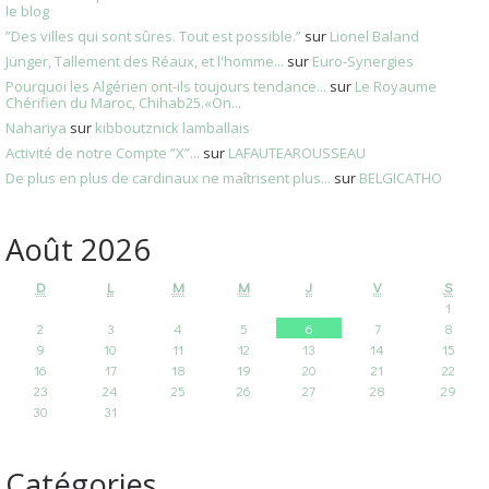
le blog
”Des villes qui sont sûres. Tout est possible.”
sur
Lionel Baland
Jünger, Tallement des Réaux, et l'homme...
sur
Euro-Synergies
Pourquoi les Algérien ont-ils toujours tendance...
sur
Le Royaume
Chérifien du Maroc, Chihab25.«On...
Nahariya
sur
kibboutznick lamballais
Activité de notre Compte ”X”...
sur
LAFAUTEAROUSSEAU
De plus en plus de cardinaux ne maîtrisent plus...
sur
BELGICATHO
Août 2026
D
L
M
M
J
V
S
1
2
3
4
5
6
7
8
9
10
11
12
13
14
15
16
17
18
19
20
21
22
23
24
25
26
27
28
29
30
31
Catégories