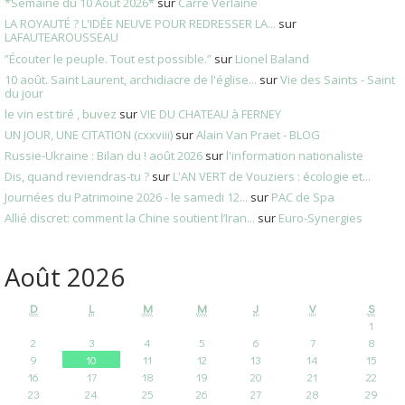
*Semaine du 10 Août 2026*
sur
Carré Verlaine
LA ROYAUTÉ ? L'IDÉE NEUVE POUR REDRESSER LA...
sur
LAFAUTEAROUSSEAU
”Écouter le peuple. Tout est possible.”
sur
Lionel Baland
10 août. Saint Laurent, archidiacre de l'église...
sur
Vie des Saints - Saint
du jour
le vin est tiré , buvez
sur
VIE DU CHATEAU à FERNEY
UN JOUR, UNE CITATION (cxxviii)
sur
Alain Van Praet - BLOG
Russie-Ukraine : Bilan du ! août 2026
sur
l'information nationaliste
Dis, quand reviendras-tu ?
sur
L'AN VERT de Vouziers : écologie et...
Journées du Patrimoine 2026 - le samedi 12...
sur
PAC de Spa
Allié discret: comment la Chine soutient l’Iran...
sur
Euro-Synergies
Août 2026
D
L
M
M
J
V
S
1
2
3
4
5
6
7
8
9
10
11
12
13
14
15
16
17
18
19
20
21
22
23
24
25
26
27
28
29