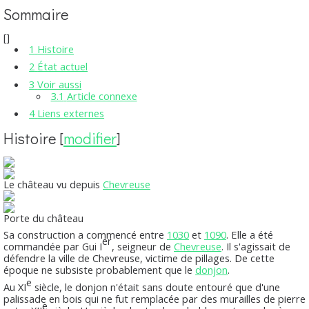
Sommaire
[
]
1
Histoire
2
État actuel
3
Voir aussi
3.1
Article connexe
4
Liens externes
Histoire
[
modifier
]
Le château vu depuis
Chevreuse
Porte du château
Sa construction a commencé entre
1030
et
1090
. Elle a été
er
commandée par Gui I
, seigneur de
Chevreuse
. Il s'agissait de
défendre la ville de Chevreuse, victime de pillages. De cette
époque ne subsiste probablement que le
donjon
.
e
Au XI
siècle, le donjon n'était sans doute entouré que d'une
palissade en bois qui ne fut remplacée par des murailles de pierre
e