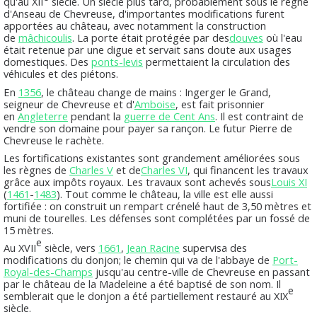
qu'au XII
siècle. Un siècle plus tard, probablement sous le règne
d'Anseau de Chevreuse, d'importantes modifications furent
apportées au château, avec notamment la construction
de
mâchicoulis
. La porte était protégée par des
douves
où l'eau
était retenue par une digue et servait sans doute aux usages
domestiques. Des
ponts-levis
permettaient la circulation des
véhicules et des piétons.
En
1356
, le château change de mains : Ingerger le Grand,
seigneur de Chevreuse et d'
Amboise
, est fait prisonnier
en
Angleterre
pendant la
guerre de Cent Ans
. Il est contraint de
vendre son domaine pour payer sa rançon. Le futur Pierre de
Chevreuse le rachète.
Les fortifications existantes sont grandement améliorées sous
les règnes de
Charles V
et de
Charles VI
, qui financent les travaux
grâce aux impôts royaux. Les travaux sont achevés sous
Louis XI
(
1461
-
1483
). Tout comme le château, la ville est elle aussi
fortifiée : on construit un rempart crénelé haut de 3,50 mètres et
muni de tourelles. Les défenses sont complétées par un fossé de
15 mètres.
e
Au XVII
siècle, vers
1661
,
Jean Racine
supervisa des
modifications du donjon; le chemin qui va de l'abbaye de
Port-
Royal-des-Champs
jusqu'au centre-ville de Chevreuse en passant
par le château de la Madeleine a été baptisé de son nom. Il
e
semblerait que le donjon a été partiellement restauré au XIX
siècle.