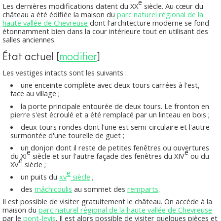
e
Les dernières modifications datent du XX
siècle. Au cœur du
château a été édifiée la maison du
parc naturel régional de la
haute vallée de Chevreuse
dont l'architecture moderne se fond
étonnamment bien dans la cour intérieure tout en utilisant des
salles anciennes.
État actuel
[
modifier
]
Les vestiges intacts sont les suivants :
une enceinte complète avec deux tours carrées à l'est,
face au village ;
la porte principale entourée de deux tours. Le fronton en
pierre s'est écroulé et a été remplacé par un linteau en bois ;
deux tours rondes dont l'une est semi-circulaire et l'autre
surmontée d'une tourelle de guet ;
un donjon dont il reste de petites fenêtres ou ouvertures
e
e
du XI
siècle et sur l'autre façade des fenêtres du XIV
ou du
e
XV
siècle ;
e
un puits du
xv
siècle
;
des
mâchicoulis
au sommet des
remparts
.
Il est possible de visiter gratuitement le château. On accède à la
maison du
parc naturel régional de la haute vallée de Chevreuse
par le
pont-levis
. Il est alors possible de visiter quelques pièces et