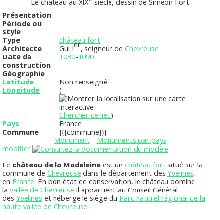
Le château au XIX
siècle, dessin de Siméon Fort
Présentation
Période ou
style
Type
château fort
er
Architecte
Gui I
, seigneur de
Chevreuse
Date de
1030
-
1090
construction
Géographie
Latitude
Non renseigné
Longitude
(
Chercher ce lieu
)
Pays
France
Commune
{{{commune}}}
Monument
-
Monuments par pays
modifier
Le
château de la Madeleine
est un
château fort
situé sur la
commune de
Chevreuse
dans le département des
Yvelines
,
en
France
. En bon état de conservation, le château domine
la
vallée de Chevreuse
.Il appartient au Conseil Général
des
Yvelines
et héberge le siège du
Parc naturel régional de la
haute vallée de Chevreuse
.