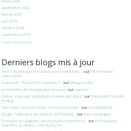
mars 2024
septembre 2022
février 2021
juin 2019
octobre 2018
septembre 2018
Toutes les archives
Derniers blogs mis à jour
Avec l'argent que l'Occident a envoyé à Kiev,...
sur
l'information
nationaliste
Insécurité : l'Etat est-il coupable ?...
sur
Métapo infos
Le bénéfice de l'immigration massive
sur
Lapinos
Climat : ceux qui ”rabâchent comme des ânes”
sur
Patrice de Plunkett :
le blog
”Des villes qui sont sûres. Tout est possible.”
sur
Lionel Baland
Jünger, Tallement des Réaux, et l'homme...
sur
Euro-Synergies
Pourquoi les Algérien ont-ils toujours tendance...
sur
Le Royaume
Chérifien du Maroc, Chihab25.«On...