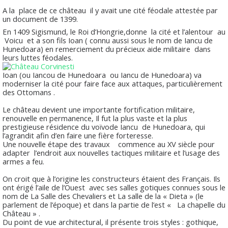
A la place de ce château il y avait une cité féodale attestée par
un document de 1399.
En 1409 Sigismund, le Roi d’Hongrie,donne la cité et l’alentour au
Voicu et a son fils Ioan ( connu aussi sous le nom de Iancu de
Hunedoara) en remerciement du précieux aide militaire dans
leurs luttes féodales.
Ioan (ou Iancou de Hunedoara ou Iancu de Hunedoara) va
moderniser la cité pour faire face aux attaques, particulièrement
des Ottomans .
Le château devient une importante fortification militaire,
renouvelle en permanence, Il fut la plus vaste et la plus
prestigieuse résidence du voïvode Iancu de Hunedoara, qui
l’agrandit afin d’en faire une fière forteresse.
Une nouvelle étape des travaux commence au XV siècle pour
adapter l’endroit aux nouvelles tactiques militaire et l’usage des
armes a feu.
On croit que à l’origine les constructeurs étaient des Français. Ils
ont érigé l’aile de l’Ouest avec ses salles gotiques connues sous le
nom de La Salle des Chevaliers et La salle de la « Dieta » (le
parlement de l’époque) et dans la partie de l’est « La chapelle du
Château » .
Du point de vue architectural, il présente trois styles : gothique,