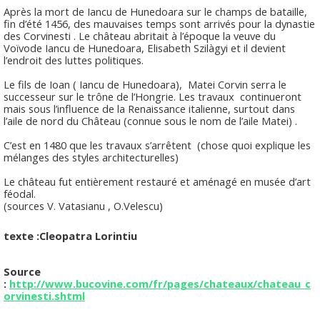
Après la mort de Iancu de Hunedoara sur le champs de bataille,
fin d’été 1456, des mauvaises temps sont arrivés pour la dynastie
des Corvinesti . Le château abritait à l’époque la veuve du
Voïvode Iancu de Hunedoara, Elisabeth Szilàgyi et il devient
l’endroit des luttes politiques.
Le fils de Ioan ( Iancu de Hunedoara), Matei Corvin serra le
successeur sur le trône de l’Hongrie. Les travaux continueront
mais sous l’influence de la Renaissance italienne, surtout dans
l’aile de nord du Château (connue sous le nom de l’aile Matei) .
C’est en 1480 que les travaux s’arrêtent (chose quoi explique les
mélanges des styles architecturelles)
Le château fut entièrement restauré et aménagé en musée d’art
féodal.
(sources V. Vatasianu , O.Velescu)
texte :Cleopatra Lorintiu
Source
:
http://www.bucovine.com/fr/pages/chateaux/chateau_c
orvinesti.shtml