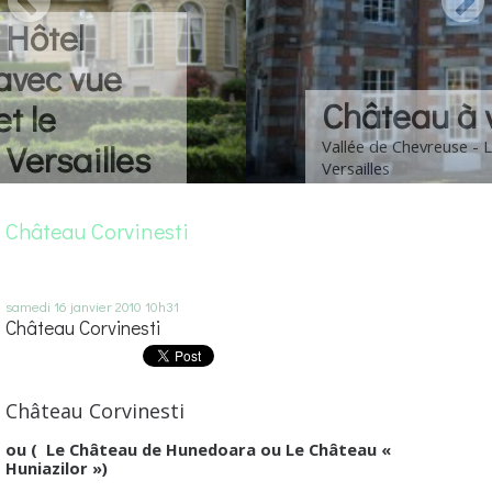
Château à vendre
Vallée de Chevreuse - Louis XIII - 30 km de
Versailles
Château Corvinesti
samedi 16
janvier 2010
10h31
Château Corvinesti
Château Corvinesti
ou ( Le Château de Hunedoara ou Le Château «
Huniazilor »)