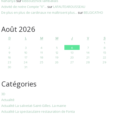
Nahariya
sur
kibboutznick lamballais
Activité de notre Compte ”X”...
sur
LAFAUTEAROUSSEAU
De plus en plus de cardinaux ne maîtrisent plus...
sur
BELGICATHO
Août 2026
D
L
M
M
J
V
S
1
2
3
4
5
6
7
8
9
10
11
12
13
14
15
16
17
18
19
20
21
22
23
24
25
26
27
28
29
30
31
Catégories
3D
Actualité
Actualité La salvetat-Saint-Gilles. La mairie
Actualité La spectaculaire restauration de Fonta