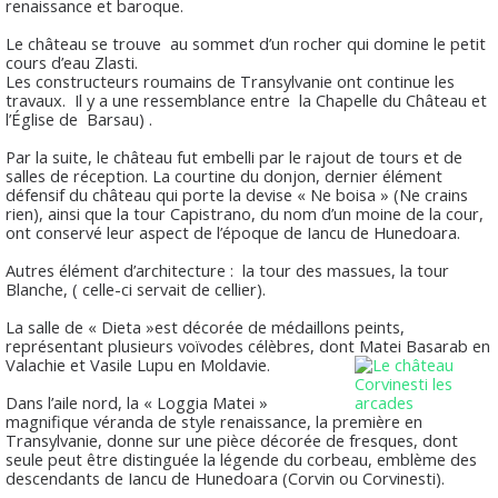
renaissance et baroque.
Le château se trouve au sommet d’un rocher qui domine le petit
cours d’eau Zlasti.
Les constructeurs roumains de Transylvanie ont continue les
travaux. Il y a une ressemblance entre la Chapelle du Château et
l’Église de Barsau) .
Par la suite, le château fut embelli par le rajout de tours et de
salles de réception. La courtine du donjon, dernier élément
défensif du château qui porte la devise « Ne boisa » (Ne crains
rien), ainsi que la tour Capistrano, du nom d’un moine de la cour,
ont conservé leur aspect de l’époque de Iancu de Hunedoara.
Autres élément d’architecture : la tour des massues, la tour
Blanche, ( celle-ci servait de cellier).
La salle de « Dieta »est décorée de médaillons peints,
représentant plusieurs voïvodes célèbres, dont Matei Basarab en
Valachie et Vasile Lupu en Moldavie.
Dans l’aile nord, la « Loggia Matei »
magnifique véranda de style renaissance, la première en
Transylvanie, donne sur une pièce décorée de fresques, dont
seule peut être distinguée la légende du corbeau, emblème des
descendants de Iancu de Hunedoara (Corvin ou Corvinesti).