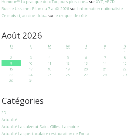
Humour²²² La pratique du « Toujours plus » ne...
sur
XYZ, ABCD
Russie Ukraine : Bilan du 7 août 2026
sur
l'information nationaliste
Ce mois-ci, au ciné-club...
sur
le croquis de côté
Août 2026
D
L
M
M
J
V
S
1
2
3
4
5
6
7
8
9
10
11
12
13
14
15
16
17
18
19
20
21
22
23
24
25
26
27
28
29
30
31
Catégories
3D
Actualité
Actualité La salvetat-Saint-Gilles. La mairie
Actualité La spectaculaire restauration de Fonta