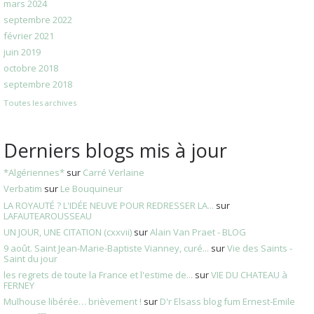
mars 2024
septembre 2022
février 2021
juin 2019
octobre 2018
septembre 2018
Toutes les archives
Derniers blogs mis à jour
*Algériennes*
sur
Carré Verlaine
Verbatim
sur
Le Bouquineur
LA ROYAUTÉ ? L'IDÉE NEUVE POUR REDRESSER LA...
sur
LAFAUTEAROUSSEAU
UN JOUR, UNE CITATION (cxxvii)
sur
Alain Van Praet - BLOG
9 août. Saint Jean-Marie-Baptiste Vianney, curé...
sur
Vie des Saints -
Saint du jour
les regrets de toute la France et l'estime de...
sur
VIE DU CHATEAU à
FERNEY
Mulhouse libérée… brièvement !
sur
D'r Elsass blog fum Ernest-Emile