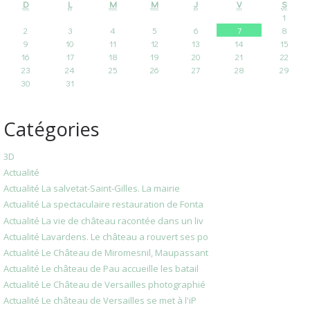
D
L
M
M
J
V
S
1
2
3
4
5
6
7
8
9
10
11
12
13
14
15
16
17
18
19
20
21
22
23
24
25
26
27
28
29
30
31
Catégories
3D
Actualité
Actualité La salvetat-Saint-Gilles. La mairie
Actualité La spectaculaire restauration de Fonta
Actualité La vie de château racontée dans un liv
Actualité Lavardens. Le château a rouvert ses po
Actualité Le Château de Miromesnil, Maupassant
Actualité Le château de Pau accueille les batail
Actualité Le Château de Versailles photographié
Actualité Le château de Versailles se met à l'iP