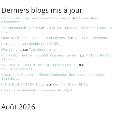
Derniers blogs mis à jour
Pourquoi les juges ne s’intéressent-ils pas à...
sur
l'information
nationaliste
Championnat de France
sur
ECHIQUIER LEMPDAIS - Fédération Française
des...
Étude n°7 le don de l’Amour 1 Corinthiens...
sur
Bible et vie chretienne
recruter un agent double
sur
BLOGJFV
Meuglements
sur
Touraine sereine
Un mot d’un seul homme suffit pour déranger les...
sur
VIE DU CHATEAU
à FERNEY
LA ROYAUTÉ ? L'IDÉE NEUVE POUR REDRESSER LA...
sur
LAFAUTEAROUSSEAU
7 août. Saint Gaëtan de Thiène, fondateurs des...
sur
Vie des Saints -
Saint du jour
UN JOUR, UNE CITATION (cxxv)
sur
Alain Van Praet - BLOG
Délice de cathédrale
sur
La senteur de l'esprit
Août 2026