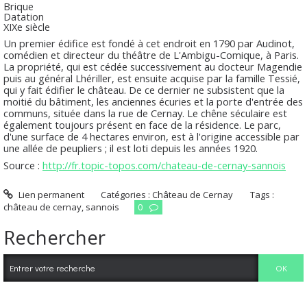
Brique
Datation
XIXe siècle
Un premier édifice est fondé à cet endroit en 1790 par Audinot,
comédien et directeur du théâtre de L'Ambigu-Comique, à Paris.
La propriété, qui est cédée successivement au docteur Magendie
puis au général Lhériller, est ensuite acquise par la famille Tessié,
qui y fait édifier le château. De ce dernier ne subsistent que la
moitié du bâtiment, les anciennes écuries et la porte d'entrée des
communs, située dans la rue de Cernay. Le chêne séculaire est
également toujours présent en face de la résidence. Le parc,
d'une surface de 4 hectares environ, est à l'origine accessible par
une allée de peupliers ; il est loti depuis les années 1920.
Source :
http://fr.topic-topos.com/chateau-de-cernay-sannois
Lien permanent
Catégories :
Château de Cernay
Tags :
château de cernay
,
sannois
0
Rechercher