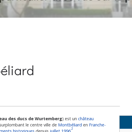
éliard
eau des ducs de Wurtemberg
) est un
château
surplombant le centre ville de
Montbéliard
en
Franche-
2
ents historiques
depuis
juillet
1996
.