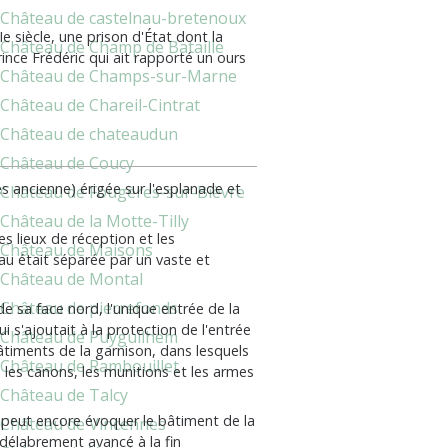
Château de castelnau-bretenoux
Ie siècle, une prison d'État dont la
Château de Champ de Bataille
ince Frédéric qui ait rapporté un ours
Château de Champs-sur-Marne
Château de Chareil-Cintrat
Château de chateaudun
Château de Coucy
ès ancienne) érigée sur l'esplanade et
Château de Fougères-sur-Bièvre
Château de la Motte-Tilly
es lieux de réception et les
Château de Maisons
au était séparée par un vaste et
Château de Montal
Château de pierrefonds
de sa face nord, l'unique entrée de la
qui s'ajoutait à la protection de l'entrée
Château de Puyguilhem
âtiments de la garnison, dans lesquels
Château de Rambouillet
s les canons, les munitions et les armes
Château de Talcy
peut encore évoquer le bâtiment de la
Château de Vincennes
 délabrement avancé à la fin