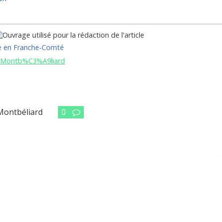
ce en Franche-Comté
de_Montb%C3%A9liard
Montbéliard
0