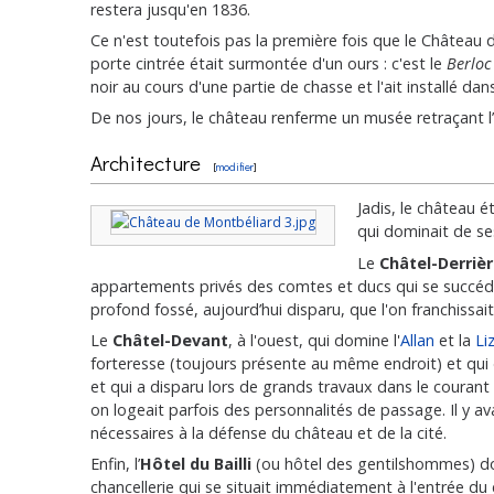
restera jusqu'en 1836.
Ce n'est toutefois pas la première fois que le Château de 
porte cintrée était surmontée d'un ours : c'est le
Berloc
noir au cours d'une partie de chasse et l'ait installé 
De nos jours, le château renferme un musée retraçant l’
Architecture
[
modifier
]
Jadis, le château é
qui dominait de ses
Le
Châtel-Derriè
appartements privés des comtes et ducs qui se succédèr
profond fossé, aujourd’hui disparu, que l'on franchissai
Le
Châtel-Devant
, à l'ouest, qui domine l'
Allan
et la
Li
forteresse (toujours présente au même endroit) et qui 
et qui a disparu lors de grands travaux dans le courant
on logeait parfois des personnalités de passage. Il y ava
nécessaires à la défense du château et de la cité.
Enfin, l’
Hôtel du Bailli
(ou hôtel des gentilshommes) do
chancellerie qui se situait immédiatement à l'entrée du 