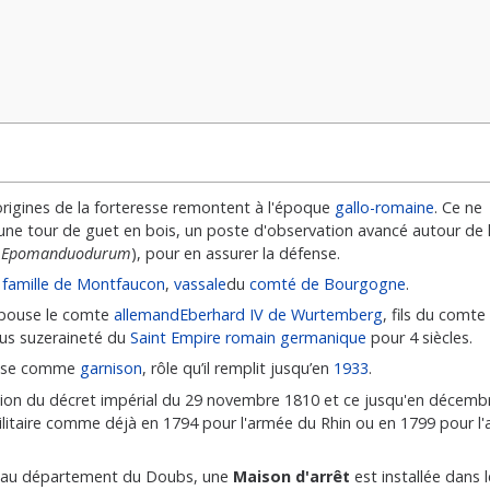
rigines de la forteresse remontent à l'époque
gallo-romaine
. Ce ne
une tour de guet en bois, un poste d'observation avancé autour de 
(
Epomanduodurum
), pour en assurer la défense.
a
famille de Montfaucon
,
vassale
du
comté de Bourgogne
.
pouse le comte
allemand
Eberhard IV de Wurtemberg
, fils du comte
ous suzeraineté du
Saint Empire romain germanique
pour 4 siècles.
çaise comme
garnison
, rôle qu’il remplit jusqu’en
1933
.
ion du décret impérial du 29 novembre 1810 et ce jusqu'en décembre
l militaire comme déjà en 1794 pour l'armée du Rhin ou en 1799 pour
d au département du Doubs, une
Maison d'arrêt
est installée dans l