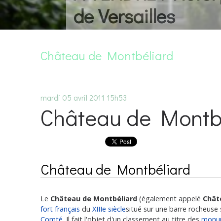
de Versailles
Château de Montbéliard
mardi 05
avril 2011
15h53
Château de Montb
Château de Montbéliard
Le
Château de Montbéliard
(également appelé
Chât
fort
français
du
XIIIe siècle
situé sur une barre rocheuse 
Comté
. Il fait l'objet d'un classement au titre des
monum