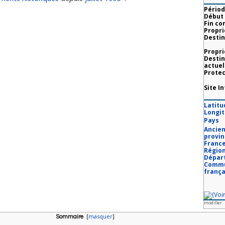
Périod
Début 
Fin co
Propri
Destin
Propri
Destin
actuel
Protec
Site I
Latitu
Longi
Pays
Ancie
provin
Franc
Régio
Dépar
Comm
frança
modifier
Sommaire
[
masquer
]