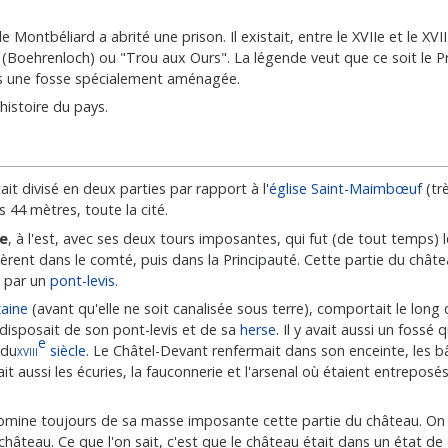
Montbéliard a abrité une prison. Il existait, entre le XVIIe et le XVII
(Boehrenloch) ou "Trou aux Ours". La légende veut que ce soit le Pr
dans une fosse spécialement aménagée.
histoire du pays.
tait divisé en deux parties par rapport à l'
église Saint-Maimbœuf
(tr
 44 mètres, toute la cité.
re
, à l'est, avec ses deux tours imposantes, qui fut (de tout temps) l
ent dans le comté, puis dans la Principauté. Cette partie du châte
t par un
pont-levis
.
zaine
(avant qu'elle ne soit canalisée sous terre), comportait le long 
disposait de son pont-levis et de sa
herse
. Il y avait aussi un fossé 
e
 du
xviii
siècle
. Le Châtel-Devant renfermait dans son enceinte, les b
it aussi les écuries, la fauconnerie et l'arsenal où étaient entreposé
mine toujours de sa masse imposante cette partie du château. On 
château. Ce que l'on sait, c'est que le château était dans un état de