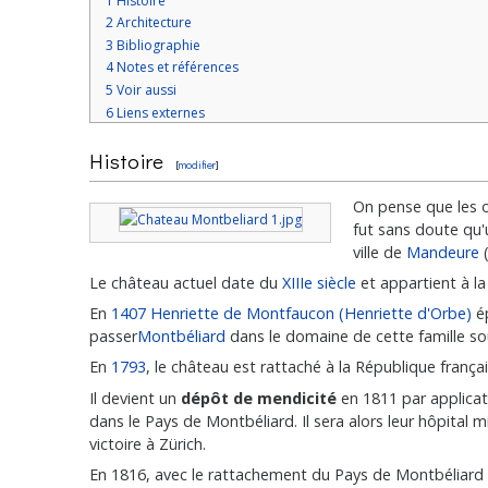
1
Histoire
2
Architecture
3
Bibliographie
4
Notes et références
5
Voir aussi
6
Liens externes
Histoire
[
modifier
]
On pense que les o
fut sans doute qu'
ville de
Mandeure
Le château actuel date du
XIIIe siècle
et appartient à l
En
1407
Henriette de Montfaucon (Henriette d'Orbe)
é
passer
Montbéliard
dans le domaine de cette famille s
En
1793
, le château est rattaché à la République fran
Il devient un
dépôt de mendicité
en 1811 par applicat
dans le Pays de Montbéliard. Il sera alors leur hôpita
victoire à Zürich.
En 1816, avec le rattachement du Pays de Montbéliar