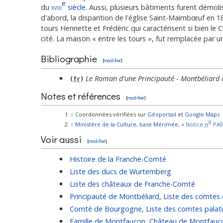
e
du
xviii
siècle
. Aussi, plusieurs bâtiments furent démol
d'abord, la disparition de l'église Saint-Maimbœuf en 18
tours Henriette et Frédéric qui caractérisent si bien le
cité. La maison « entre les tours », fut remplacée par 
Bibliographie
[
modifier
]
Le Roman d'une Principauté - Montbéliard
(
fr
)
Notes et références
[
modifier
]
↑
Coordonnées vérifiées sur
Géoportail
et
Google Maps
o
↑
Ministère de la Culture
,
base Mérimée
, «
Notice
n
PA0
Voir aussi
[
modifier
]
Histoire de la Franche-Comté
Liste des ducs de Wurtemberg
Liste des châteaux de Franche-Comté
Principauté de Montbéliard
,
Liste des comtes
Comté de Bourgogne
,
Liste des comtes pala
Famille de Montfaucon
,
Château de Montfauc