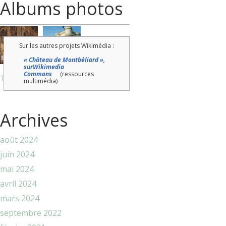
Albums photos
Sur les autres projets Wikimédia :
« Château de Montbéliard »,
sur
Wikimedia
Commons
(ressources
Tous les albums
multimédia)
Archives
août 2024
juin 2024
mai 2024
avril 2024
mars 2024
septembre 2022