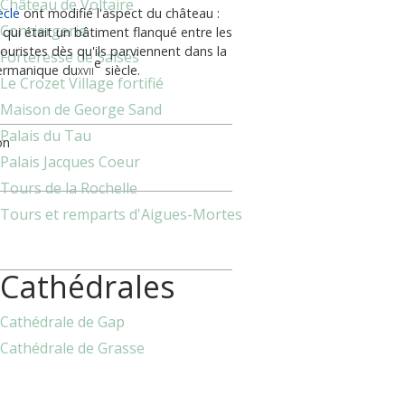
Château de Voltaire
ècle
ont modifié l'aspect du château :
Conciergerie
 qui était un bâtiment flanqué entre les
ouristes dès qu'ils parviennent dans la
Forteresse de Salses
e
germanique du
xvii
siècle.
Le Crozet Village fortifié
Maison de George Sand
Palais du Tau
on
Palais Jacques Coeur
Tours de la Rochelle
Tours et remparts d'Aigues-Mortes
Cathédrales
Cathédrale de Gap
Cathédrale de Grasse