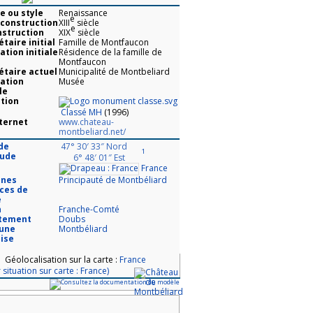
e ou style
Renaissance
e
construction
XIII
siècle
e
nstruction
XIX
siècle
étaire initial
Famille de Montfaucon
ation initiale
Résidence de la famille de
Montfaucon
étaire actuel
Municipalité de Montbeliard
ation
Musée
le
tion
Classé MH
(1996)
nternet
www.chateau-
montbeliard.net/
de
47° 30′ 33″ Nord
1
tude
6° 48′ 01″ Est
France
nnes
Principauté de Montbéliard
ces de
e
n
Franche-Comté
tement
Doubs
une
Montbéliard
ise
Géolocalisation sur la carte :
France