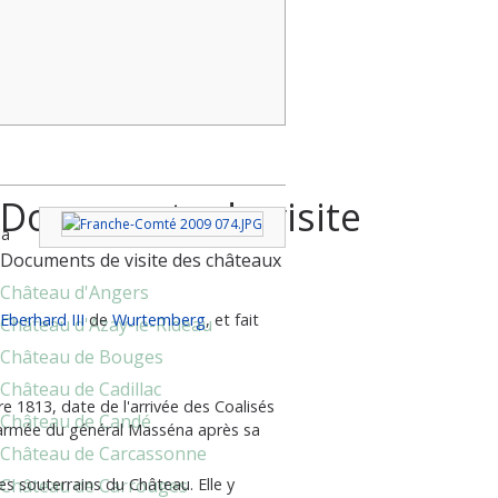
Carte
Documents de visite
la
Documents de visite des châteaux
Château d'Angers
Eberhard III
de
Wurtemberg
, et fait
Château d'Azay-le-Rideau
Château de Bouges
Château de Cadillac
 1813, date de l'arrivée des Coalisés
Château de Candé
 l'armée du général Masséna après sa
Château de Carcassonne
Château de Carrouges
es souterrains du Château. Elle y