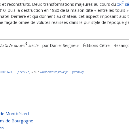
e
is et reconstruits. Deux transformations majeures au cours du
xix
si
10, puis la destruction en 1880 de la maison dite « entre les tours »
 Châtel-Derrière et qui donnent au château cet aspect imposant aux t
une façade ornée de volutes réalisées dans le pur style de l'époque 
e
 du XIVe au
xviii
siècle
- par Daniel Seigneur - Éditions Cêtre - Besanç
0101673
[
archive
]
» sur
www.culture.gouv.fr
[
archive
]
.
 de Montbéliard
tins de Bourgogne
on