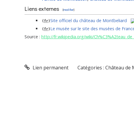
Liens externes
[
modifier
]
Site officiel du château de Montbeliard
(
fr
)
Le musée sur le site des musées de Fran
(
fr
)
Source :
http://fr.wikipedia.org/wiki/Ch%C3%A2teau_
Lien permanent
Catégories :
Château de 