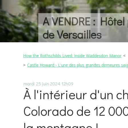
A VENDRE : Hôtel p
de Versailles
How the Rothschilds Lived: Inside Waddesdon Manor
Castle Howard - L'une des plus grandes demeures seig
mardi 25
juin 2024
12h09
À l'intérieur d'un
Colorado de 12 000
la montagne !