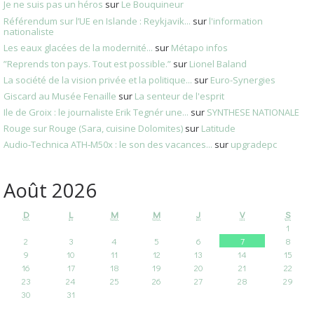
Je ne suis pas un héros
sur
Le Bouquineur
Référendum sur l’UE en Islande : Reykjavik...
sur
l'information
nationaliste
Les eaux glacées de la modernité...
sur
Métapo infos
”Reprends ton pays. Tout est possible.”
sur
Lionel Baland
La société de la vision privée et la politique...
sur
Euro-Synergies
Giscard au Musée Fenaille
sur
La senteur de l'esprit
Ile de Groix : le journaliste Erik Tegnér une...
sur
SYNTHESE NATIONALE
Rouge sur Rouge (Sara, cuisine Dolomites)
sur
Latitude
Audio‑Technica ATH‑M50x : le son des vacances...
sur
upgradepc
Août 2026
D
L
M
M
J
V
S
1
2
3
4
5
6
7
8
9
10
11
12
13
14
15
16
17
18
19
20
21
22
23
24
25
26
27
28
29
30
31