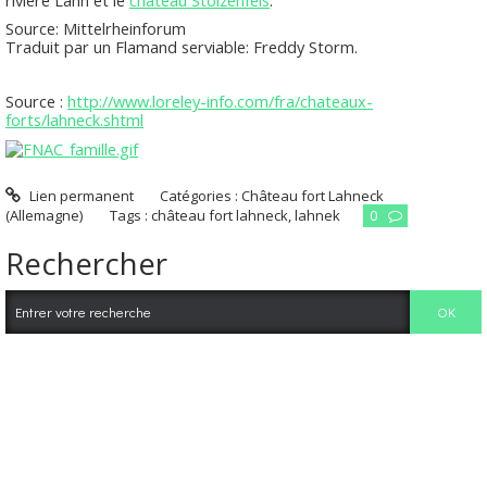
rivière Lahn et le
château Stolzenfels
.
Source: Mittelrheinforum
Traduit par un Flamand serviable: Freddy Storm.
Source :
http://www.loreley-info.com/fra/chateaux-
forts/lahneck.shtml
Lien permanent
Catégories :
Château fort Lahneck
(Allemagne)
Tags :
château fort lahneck
,
lahnek
0
Rechercher