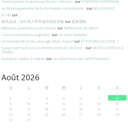
Carton jaune à Laurence Ferrari : l’Arcom...
sur
SYNTHESE NATIONALE
Le développement de la formation sacerdotale...
sur
BELGICATHO
9/14e
sur
;_
家長必讀：IB中學入學準備與選校攻略
sur
健康運動
Mémoire quand tu nous retiens
sur
Réflexions du Miroir
Coucou revoilà les cagoulés.
sur
Le vieux templier
Le manuel de la vie sauvage (Alain Saury)
sur
ET POURQUOI DONC ?
supposant que nous sommes instruits de tout,...
sur
VIE DU CHATEAU à
FERNEY
Quelques dates à retenir
sur
Les Marcheux de Saint-Plantaire
Août 2026
D
L
M
M
J
V
S
1
2
3
4
5
6
7
8
9
10
11
12
13
14
15
16
17
18
19
20
21
22
23
24
25
26
27
28
29
30
31