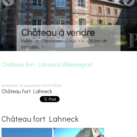
Château à vendre
Vallée de Chevreuse - Louis XIII - 30 km de
Versailles
Château fort Lahneck (Allemagne)
dimanche 15
novembre 2009
07h08
Château fort Lahneck
Château fort Lahneck