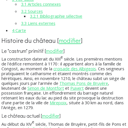
3.1
Articles connexes
3.2
Sources
3.2.1
Bibliographie sélective
3.3
Liens externes
4
Carte
Histoire du château
[
modifier
]
Le "castrum" primitif
[
modifier
]
e
La construction daterait du XIII
siècle. Les premières mentions
de l'édifice remontent à 1170 : il appartient alors à la famille de
Congost, au moment de la
croisade des Albigeois
. Ces seigneurs
pratiquaient le catharisme et étaient montrés comme des
hérétiques. Ainsi, en novembre 1210, le château subit un siège de
quelques jours par l'armée de
Thomas Pons de Bruyère
,
lieutenant de
Simon de Montfort
et
Puivert
devient une
possession française. Un effondrement du barrage naturel
retenant les eaux du lac au pied du site provoque la destruction
d'une partie de la ville de
Mirepoix
, située à 30 km au nord, dans
l'Ariège, en 1279.
Le château actuel
[
modifier
]
e
Au début du XIV
siècle, Thomas de Bruyère, petit-fils de Pons et