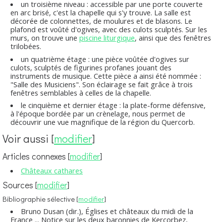
un troisième niveau : accessible par une porte couverte
en arc brisé, c'est la chapelle qui s'y trouve. La salle est
décorée de colonnettes, de moulures et de blasons. Le
plafond est voûté d'ogives, avec des culots sculptés. Sur les
murs, on trouve une
piscine liturgique
, ainsi que des fenêtres
trilobées.
un quatrième étage : une pièce voûtée d'ogives sur
culots, sculptés de figurines profanes jouant des
instruments de musique. Cette pièce a ainsi été nommée :
"Salle des Musiciens". Son éclairage se fait grâce à trois
fenêtres semblables à celles de la chapelle.
le cinquième et dernier étage : la plate-forme défensive,
à l'époque bordée par un crènelage, nous permet de
découvrir une vue magnifique de la région du Quercorb.
Voir aussi
[
modifier
]
Articles connexes
[
modifier
]
Châteaux cathares
Sources
[
modifier
]
Bibliographie sélective
[
modifier
]
Bruno Dusan (dir.),
Églises et châteaux du midi de la
France ... Notice sur les deux baronnies de Kercorbez,