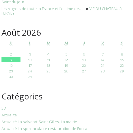
Saint du jour
les regrets de toute la France et l'estime de...
sur
VIE DU CHATEAU à
FERNEY
Août 2026
D
L
M
M
J
V
S
1
2
3
4
5
6
7
8
9
10
11
12
13
14
15
16
17
18
19
20
21
22
23
24
25
26
27
28
29
30
31
Catégories
3D
Actualité
Actualité La salvetat-Saint-Gilles. La mairie
Actualité La spectaculaire restauration de Fonta