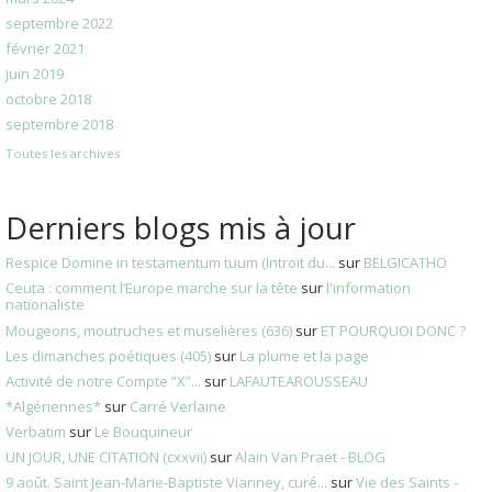
septembre 2022
février 2021
juin 2019
octobre 2018
septembre 2018
Toutes les archives
Derniers blogs mis à jour
Respice Domine in testamentum tuum (Introit du...
sur
BELGICATHO
Ceuta : comment l’Europe marche sur la tête
sur
l'information
nationaliste
Mougeons, moutruches et muselières (636)
sur
ET POURQUOI DONC ?
Les dimanches poétiques (405)
sur
La plume et la page
Activité de notre Compte ”X”...
sur
LAFAUTEAROUSSEAU
*Algériennes*
sur
Carré Verlaine
Verbatim
sur
Le Bouquineur
UN JOUR, UNE CITATION (cxxvii)
sur
Alain Van Praet - BLOG
9 août. Saint Jean-Marie-Baptiste Vianney, curé...
sur
Vie des Saints -