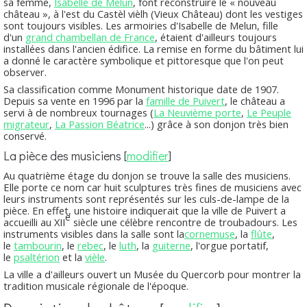
sa femme,
Isabelle de Melun
, font reconstruire le « nouveau
château », à l'est du
Castèl vièlh
(Vieux Château) dont les vestiges
sont toujours visibles. Les armoiries d'Isabelle de Melun, fille
d'un
grand chambellan de France
, étaient d'ailleurs toujours
installées dans l'ancien édifice. La remise en forme du bâtiment lui
a donné le caractère symbolique et pittoresque que l'on peut
observer.
Sa classification comme
Monument historique
date de 1907.
Depuis sa vente en 1996 par la
famille de Puivert
, le château a
servi à de nombreux tournages (
La Neuvième porte
,
Le Peuple
migrateur
,
La Passion Béatrice
...) grâce à son donjon très bien
conservé.
La pièce des musiciens
[
modifier
]
Au quatrième étage du donjon se trouve la salle des musiciens.
Elle porte ce nom car huit sculptures très fines de musiciens avec
leurs instruments sont représentés sur les culs-de-lampe de la
pièce. En effet, une histoire indiquerait que la ville de Puivert a
e
accueilli au XII
siècle une célèbre rencontre de troubadours. Les
instruments visibles dans la salle sont la
cornemuse
, la
flûte
,
le
tambourin
, le
rebec
, le
luth
, la
guiterne
, l'orgue portatif,
le
psaltérion
et la
vièle
.
La ville a d'ailleurs ouvert un
Musée du Quercorb
pour montrer la
tradition musicale régionale de l'époque.