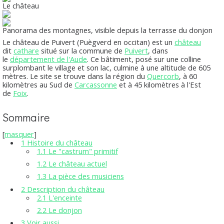
Le château
Panorama des montagnes, visible depuis la terrasse du donjon
Le
château de Puivert
(Puègverd en occitan) est un
château
dit
cathare
situé sur la commune de
Puivert
, dans
le
département de l'Aude
. Ce bâtiment, posé sur une colline
surplombant le village et son lac, culmine à une altitude de 605
mètres. Le site se trouve dans la région du
Quercorb
, à 60
kilomètres au Sud de
Carcassonne
et à 45 kilomètres à l'Est
de
Foix
.
Sommaire
[
masquer
]
1
Histoire du château
1.1
Le "castrum" primitif
1.2
Le château actuel
1.3
La pièce des musiciens
2
Description du château
2.1
L'enceinte
2.2
Le donjon
3
Voir aussi