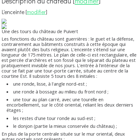
Description du château
[
modifier
]
L'enceinte
[
modifier
]
Une des tours du château de Puivert
Les fonctions du château sont guerrières : le guet et la défense,
contrairement aux bâtiments construits à cette époque qui
avaient plutôt des buts religieux. L'enceinte s'étend sur une
longueur de 175 mètres. Le plan de celle-ci est rectangulaire, elle
est percée d'archères et son fossé qui le séparait du plateau est
pratiquement invisible de nos jours. L'entrée à l'intérieur de la
cour se fait par une tour-porte carrée, située au centre de la
courtine Est. Il subsiste 5 tours des 8 initiales :
une ronde, lisse, à l'angle nord-est ;
une ronde à bossage au milieu du front nord ;
une tour au plan carré, avec une tourelle en
encorbellement, sur le côté oriental, reliant les deux derniers
étages ;
les restes d'une tour ronde au sud-est ;
le donjon (partie la mieux conservée du château) ;
En plus de la porte centrale située sur le mur oriental, deux
autres portails sont présents :