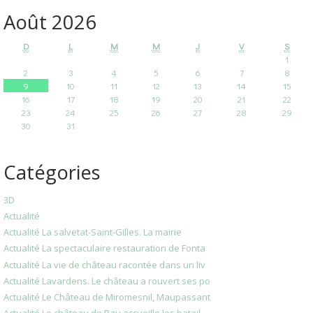
Août 2026
D
L
M
M
J
V
S
1
2
3
4
5
6
7
8
9
10
11
12
13
14
15
16
17
18
19
20
21
22
23
24
25
26
27
28
29
30
31
Catégories
3D
Actualité
Actualité La salvetat-Saint-Gilles. La mairie
Actualité La spectaculaire restauration de Fonta
Actualité La vie de château racontée dans un liv
Actualité Lavardens. Le château a rouvert ses po
Actualité Le Château de Miromesnil, Maupassant
Actualité Le château de Pau accueille les batail