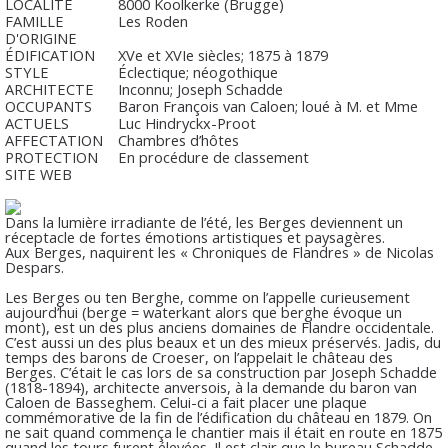
LOCALITÉ
8000 Koolkerke (Brugge)
FAMILLE
Les Roden
D'ORIGINE
ÉDIFICATION
XVe et XVIe siècles; 1875 à 1879
STYLE
Éclectique; néogothique
ARCHITECTE
Inconnu; Joseph Schadde
OCCUPANTS
Baron François van Caloen; loué à M. et Mme
ACTUELS
Luc Hindryckx-Proot
AFFECTATION
Chambres d’hôtes
PROTECTION
En procédure de classement
SITE WEB
Dans la lumière irradiante de l’été, les Berges deviennent un
réceptacle de fortes émotions artistiques et paysagères.
Aux Berges, naquirent les « Chroniques de Flandres » de Nicolas
Despars.
Les Berges ou ten Berghe, comme on l’appelle curieusement
aujourd’hui (berge = waterkant alors que berghe évoque un
mont), est un des plus anciens domaines de Flandre occidentale.
C’est aussi un des plus beaux et un des mieux préservés. Jadis, du
temps des barons de Croeser, on l’appelait le château des
Berges. C’était le cas lors de sa construction par Joseph Schadde
(1818-1894), architecte anversois, à la demande du baron van
Caloen de Basseghem. Celui-ci a fait placer une plaque
commémorative de la fin de l’édification du château en 1879. On
ne sait quand commença le chantier mais il était en route en 1875
quand les tours furent élevées. Il est clair que le bureau Schadde