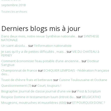
septembre 2018
Toutes les archives
Derniers blogs mis à jour
Dans deux mois, notre revue Synthèse nationale...
sur
SYNTHESE
NATIONALE
Un saint absolu…
sur
l'information nationaliste
Je sais qu'il y a de petites difficultés , mais...
sur
VIE DU CHATEAU à
FERNEY
Comment économiser l’eau potable d’une ancienne...
sur
Docteur
Sangsue
Championnat de France
sur
ECHIQUIER LEMPDAIS - Fédération Française
des...
Toast de chèvre frais et betterave
sur
Cuisine Toulousaine et Occitane
Questionnement (7)
sur
Court, toujours !
Biographie: Journal de classe journal d'une vie
sur
Post & Scriptum
Respice Domine in testamentum tuum (Introit du...
sur
BELGICATHO
Mougeons, moutruches et muselières (636)
sur
ET POURQUOI DONC ?