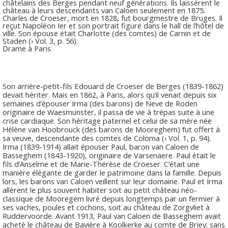
châtelains des Berges pendant neuf générations. Ils laissèrent le
château à leurs descendants van Caloen seulement en 1875.
Charles de Croeser, mort en 1828, fut bourgmestre de Bruges. Il
reçut Napoléon Ier et son portrait figure dans le hall de l’hôtel de
ville. Son épouse était Charlotte (des comtes) de Carnin et de
Staden (› Vol. 3, p. 56).
Drame à Paris
Son arrière-petit-fils Edouard de Croeser de Berges (1839-1862)
devait hériter. Mais en 1862, à Paris, alors qu’il venait depuis six
semaines d’épouser Irma (des barons) de Neve de Roden
originaire de Waesmunster, il passa de vie à trépas suite à une
crise cardiaque. Son héritage paternel et celui de sa mère née
Hélène van Hoobrouck (des barons de Mooreghem) fut offert à
sa veuve, descendante des comtes de Coloma (› Vol. 1, p. 94).
Irma (1839-1914) allait épouser Paul, baron van Caloen de
Basseghem (1843-1920), originaire de Varsenaere. Paul était le
fils d’Anselme et de Marie-Thérèse de Croeser. C’était une
manière élégante de garder le patrimoine dans la famille. Depuis
lors, les barons van Caloen veillent sur leur domaine. Paul et Irma
allèrent le plus souvent habiter soit au petit château néo-
classique de Mooregem livré depuis longtemps par un fermier à
ses vaches, poules et cochons, soit au château de Zorgvliet à
Ruddervoorde. Avant 1913, Paul van Caloen de Basseghem avait
acheté le château de Bavière à Koolkerke au comte de Briey; sans