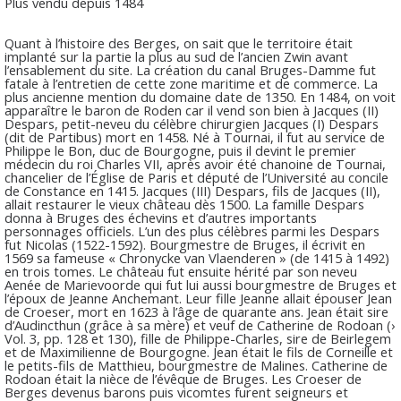
Plus vendu depuis 1484
Quant à l’histoire des Berges, on sait que le territoire était
implanté sur la partie la plus au sud de l’ancien Zwin avant
l’ensablement du site. La création du canal Bruges-Damme fut
fatale à l’entretien de cette zone maritime et de commerce. La
plus ancienne mention du domaine date de 1350. En 1484, on voit
apparaître le baron de Roden car il vend son bien à Jacques (II)
Despars, petit-neveu du célèbre chirurgien Jacques (I) Despars
(dit de Partibus) mort en 1458. Né à Tournai, il fut au service de
Philippe le Bon, duc de Bourgogne, puis il devint le premier
médecin du roi Charles VII, après avoir été chanoine de Tournai,
chancelier de l’Église de Paris et député de l’Université au concile
de Constance en 1415. Jacques (III) Despars, fils de Jacques (II),
allait restaurer le vieux château dès 1500. La famille Despars
donna à Bruges des échevins et d’autres importants
personnages officiels. L’un des plus célèbres parmi les Despars
fut Nicolas (1522-1592). Bourgmestre de Bruges, il écrivit en
1569 sa fameuse « Chronycke van Vlaenderen » (de 1415 à 1492)
en trois tomes. Le château fut ensuite hérité par son neveu
Aenée de Marievoorde qui fut lui aussi bourgmestre de Bruges et
l’époux de Jeanne Anchemant. Leur fille Jeanne allait épouser Jean
de Croeser, mort en 1623 à l’âge de quarante ans. Jean était sire
d’Audincthun (grâce à sa mère) et veuf de Catherine de Rodoan (›
Vol. 3, pp. 128 et 130), fille de Philippe-Charles, sire de Beirlegem
et de Maximilienne de Bourgogne. Jean était le fils de Corneille et
le petits-fils de Matthieu, bourgmestre de Malines. Catherine de
Rodoan était la nièce de l’évêque de Bruges. Les Croeser de
Berges devenus barons puis vicomtes furent seigneurs et