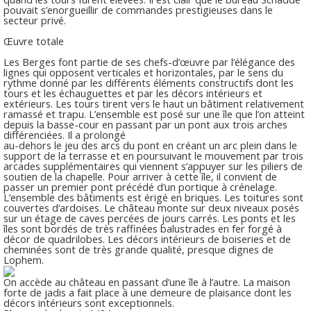
pouvait s’enorgueillir de commandes prestigieuses dans le
secteur privé.
Œuvre totale
Les Berges font partie de ses chefs-d’œuvre par l’élégance des
lignes qui opposent verticales et horizontales, par le sens du
rythme donné par les différents éléments constructifs dont les
tours et les échauguettes et par les décors intérieurs et
extérieurs. Les tours tirent vers le haut un bâtiment relativement
ramassé et trapu. L’ensemble est posé sur une île que l’on atteint
depuis la basse-cour en passant par un pont aux trois arches
différenciées. Il a prolongé
au-dehors le jeu des arcs du pont en créant un arc plein dans le
support de la terrasse et en poursuivant le mouvement par trois
arcades supplémentaires qui viennent s’appuyer sur les piliers de
soutien de la chapelle. Pour arriver à cette île, il convient de
passer un premier pont précédé d’un portique à crénelage.
L’ensemble des bâtiments est érigé en briques. Les toitures sont
couvertes d’ardoises. Le château monte sur deux niveaux posés
sur un étage de caves percées de jours carrés. Les ponts et les
îles sont bordés de très raffinées balustrades en fer forgé à
décor de quadrilobes. Les décors intérieurs de boiseries et de
cheminées sont de très grande qualité, presque dignes de
Lophem.
On accède au château en passant d’une île à l’autre. La maison
forte de jadis a fait place à une demeure de plaisance dont les
décors intérieurs sont exceptionnels.