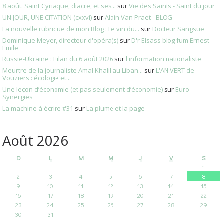
8 août. Saint Cyriaque, diacre, et ses...
sur
Vie des Saints - Saint du jour
UN JOUR, UNE CITATION (cxxvi)
sur
Alain Van Praet - BLOG
La nouvelle rubrique de mon Blog : Le vin du...
sur
Docteur Sangsue
Dominique Meyer, directeur d'opéra(s)
sur
D'r Elsass blog fum Ernest-
Emile
Russie-Ukraine : Bilan du 6 août 2026
sur
l'information nationaliste
Meurtre de la journaliste Amal Khalil au Liban...
sur
L'AN VERT de
Vouziers : écologie et...
Une leçon d’économie (et pas seulement d’économie)
sur
Euro-
Synergies
La machine à écrire #31
sur
La plume et la page
Août 2026
D
L
M
M
J
V
S
1
2
3
4
5
6
7
8
9
10
11
12
13
14
15
16
17
18
19
20
21
22
23
24
25
26
27
28
29
30
31