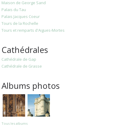
Maison de George Sand
Palais du Tau
Palais Jacques Coeur
Tours de la Rochelle
Tours et remparts d'Aigues-Mortes
Cathédrales
Cathédrale de Gap
Cathédrale de Grasse
Albums photos
Tous les albums