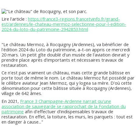
Lire l'article :
https://france3-regions.francetvinfo.fr/grand-
est/ardennes/le-chateau-mermoz-selectionne-pour-l-edition-
2024-du-loto-du-patrimoine-2942853.html
"Le château Mermoz, à Rocquigny (Ardennes), va bénéficier de
l'édition 2024 du Loto du patrimoine, a-t-on appris ce mercredi
20 mars. Un petit gîte doublé d'un musée de l'aviation devrait y
prendre place après d'importants et nécessaires travaux de
restauration.
Ce n'est pas vraiment un château, mais cette grande bâtisse en
porte tout de même le nom. Le château Mermoz fut possédé par
le célèbre aviateur Jean Mermoz, qui y logea sa mère. D'où cette
dénomination pour cette bâtisse située à Rocquigny (Ardennes),
village de 642 âmes.
En 2021,
France 3 Champagne-Ardenne narrait qu'une
association de sauvegarde se rapprochait de la Fondation du
patrimoine
afin d'effectuer d'indispensables travaux de
restauration. En effet, la toiture, les murs, les parquets : tout est
en danger à cause..."