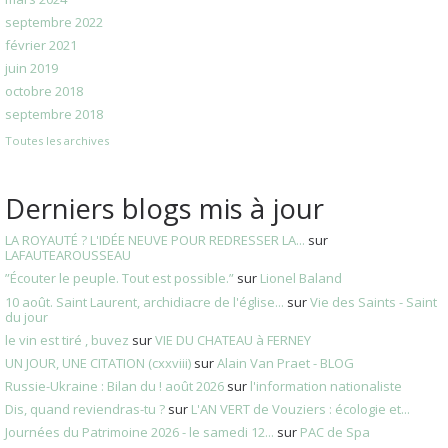
septembre 2022
février 2021
juin 2019
octobre 2018
septembre 2018
Toutes les archives
Derniers blogs mis à jour
LA ROYAUTÉ ? L'IDÉE NEUVE POUR REDRESSER LA...
sur
LAFAUTEAROUSSEAU
”Écouter le peuple. Tout est possible.”
sur
Lionel Baland
10 août. Saint Laurent, archidiacre de l'église...
sur
Vie des Saints - Saint
du jour
le vin est tiré , buvez
sur
VIE DU CHATEAU à FERNEY
UN JOUR, UNE CITATION (cxxviii)
sur
Alain Van Praet - BLOG
Russie-Ukraine : Bilan du ! août 2026
sur
l'information nationaliste
Dis, quand reviendras-tu ?
sur
L'AN VERT de Vouziers : écologie et...
Journées du Patrimoine 2026 - le samedi 12...
sur
PAC de Spa