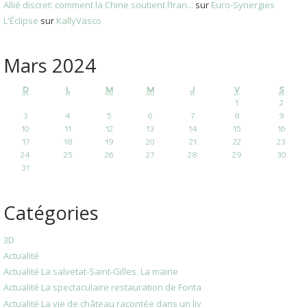
Allié discret: comment la Chine soutient l’Iran...
sur
Euro-Synergies
L'Éclipse
sur
KallyVasco
Mars 2024
D
L
M
M
J
V
S
1
2
3
4
5
6
7
8
9
10
11
12
13
14
15
16
17
18
19
20
21
22
23
24
25
26
27
28
29
30
31
Catégories
3D
Actualité
Actualité La salvetat-Saint-Gilles. La mairie
Actualité La spectaculaire restauration de Fonta
Actualité La vie de château racontée dans un liv