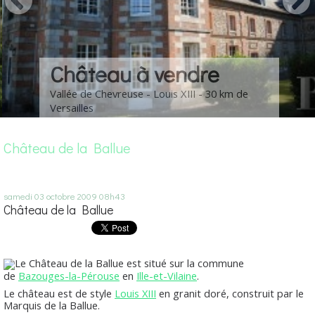
Château à vendre
Vallée de Chevreuse - Louis XIII - 30 km de
Versailles
Château de la Ballue
samedi 03
octobre 2009
08h43
Château de la Ballue
Le
Château de la Ballue
est situé sur la commune
de
Bazouges-la-Pérouse
en
Ille-et-Vilaine
.
Le château est de style
Louis XIII
en granit doré, construit par le
Marquis de la Ballue.