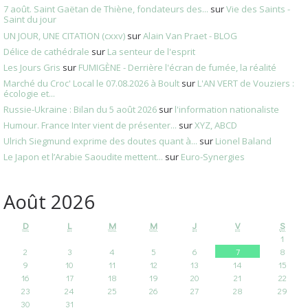
7 août. Saint Gaëtan de Thiène, fondateurs des...
sur
Vie des Saints -
Saint du jour
UN JOUR, UNE CITATION (cxxv)
sur
Alain Van Praet - BLOG
Délice de cathédrale
sur
La senteur de l'esprit
Les Jours Gris
sur
FUMIGÈNE - Derrière l'écran de fumée, la réalité
Marché du Croc' Local le 07.08.2026 à Boult
sur
L'AN VERT de Vouziers :
écologie et...
Russie-Ukraine : Bilan du 5 août 2026
sur
l'information nationaliste
Humour. France Inter vient de présenter...
sur
XYZ, ABCD
Ulrich Siegmund exprime des doutes quant à...
sur
Lionel Baland
Le Japon et l’Arabie Saoudite mettent...
sur
Euro-Synergies
Août 2026
D
L
M
M
J
V
S
1
2
3
4
5
6
7
8
9
10
11
12
13
14
15
16
17
18
19
20
21
22
23
24
25
26
27
28
29
30
31