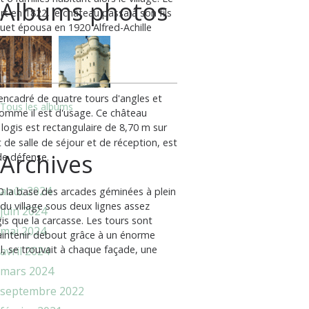
Albums photos
rt en 1822, le château passa à son fils
quet épousa en 1920 Alfred-Achille
 encadré de quatre tours d'angles et
Tous les albums
 comme il est d'usage. Ce château
 logis est rectangulaire de 8,70 m sur
 de salle de séjour et de réception, est
Archives
de défense.
août 2024
60 la base des arcades géminées à plein
 du village sous deux lignes assez
juin 2024
is que la carcasse. Les tours sont
mai 2024
maintenir debout grâce à un énorme
al, se trouvait à chaque façade, une
avril 2024
mars 2024
septembre 2022