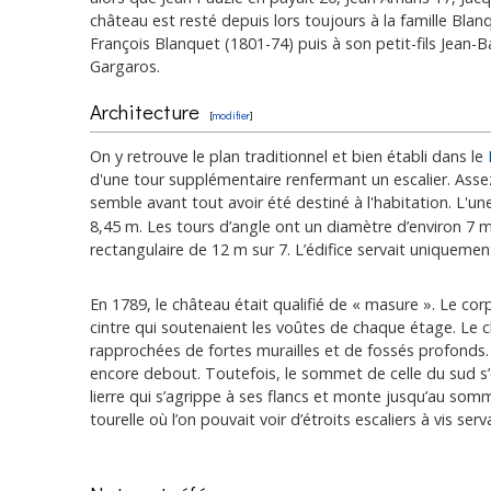
château est resté depuis lors toujours à la famille Blan
François Blanquet (1801-74) puis à son petit-fils Jean-
Gargaros.
Architecture
[
modifier
]
On y retrouve le plan traditionnel et bien établi dans le
d'une tour supplémentaire renfermant un escalier. Assez
semble avant tout avoir été destiné à l'habitation. L'u
8,45 m. Les tours d’angle ont un diamètre d’environ 7 m
rectangulaire de 12 m sur 7. L’édifice servait uniqueme
En 1789, le château était qualifié de « masure ». Le c
cintre qui soutenaient les voûtes de chaque étage. Le c
rapprochées de fortes murailles et de fossés profonds. 
encore debout. Toutefois, le sommet de celle du sud s
lierre qui s’agrippe à ses flancs et monte jusqu’au somm
tourelle où l’on pouvait voir d’étroits escaliers à vis s