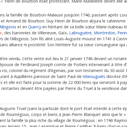
. Henri de Bourbon était protestant. Marie-Madeleine devint elle
ns la famille de Bourbon-Malause jusqu’en 1746, passant après Loui
e et Armand de Bourbon. Guy-Henri de Bourbon abjura le calvinisme
Albigeois
et en
Quercy
en héritant de sa belle-sœur Marie-Isabeau 
c
, des baronnies de Villeneuve, Gaïx,
Labruguière
,
Montredon
,
Penn
eurs de l’Albigeois. Son fils aîné Louis-Auguste mourut en 1741 à Cast
ans alliance ni postérité. Son héritière fut sa sœur consanguine qui
 être vendu. Cette vente eut lieu le 21 janvier 1746 devant un notair
ouse de Ferdinand Joseph comte de Poitiers intervenant à titre d
 roi, colonel du régiment d’Agenais, par son testament du 30 août 1
rant à Aupillières paroisse de Saint-Paul-de-
Massuguiès
diocèse d’A
 elle est faite pour la somme de 22 000 livres qui serviront à pa
 restantes devant être payées par Pierre du Truel à la vendeuse dans
e-Auguste Truel (sans la particule dont le port était interdit à cet
 de Roumégous, corps et biens à Jean-Pierre Blanquet ainsi que le «
nt la famille la plus riche du village de Roumégous : en 1746 Raymon
s Amans 15 , Jean Lagarrigue et Pierre Cadilhac 8 livres chacun soit 