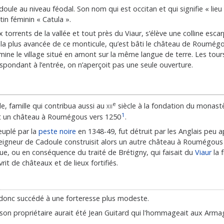
e au niveau féodal. Son nom qui est occitan et qui signifie « lieu c
tin féminin « Catula ».
 torrents de la vallée et tout près du Viaur, s’élève une colline e
nte la plus avancée de ce monticule, qu’est bâti le château de Roumé
domine le village situé en amont sur la même langue de terre. Les to
espondant à l’entrée, on n’aperçoit pas une seule ouverture.
e
, famille qui contribua aussi au
xii
siècle à la fondation du monas
1
it un château à Roumégous vers 1250
.
euplé par la
peste noire
en 1348-49, fut détruit par les Anglais peu a
seigneur de Cadoule construisit alors un autre château à Roumégous (m
que, ou en conséquence du traité de Brétigny, qui faisait du
Viaur
la 
vrit de châteaux et de lieux fortifiés.
donc succédé à une forteresse plus modeste.
2 son propriétaire aurait été Jean Guitard qui l'hommageait aux A
.