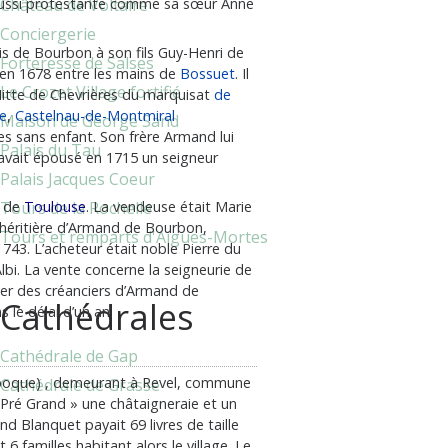
Château de Voltaire
 aussi protestante comme sa sœur Anne
Conciergerie
s de Bourbon à son fils Guy-Henri de
Forteresse de Salses
 en 1678 entre les mains de
Bossuet
. Il
Le Crozet Village fortifié
Mitte de Chevrières du marquisat
de
e
,
Castelnau-de-Montmiral
Maison de George Sand
res sans enfant. Son frère Armand lui
Palais du Tau
 avait épousé en 1715 un seigneur
Palais Jacques Coeur
Tours de la Rochelle
e de
Toulouse
. La vendeuse était Marie
’héritière d’Armand de Bourbon,
Tours et remparts d'Aigues-Mortes
743. L’acheteur était noble Pierre du
lbi. La vente concerne la seigneurie de
yer des créanciers d’Armand de
Cathédrales
 le délai d’un an.
Cathédrale de Gap
te époque) , demeurant à Revel, commune
Cathédrale de Grasse
 Pré Grand » une châtaigneraie et un
d Blanquet payait 69 livres de taille
6 familles habitant alors le village. Le