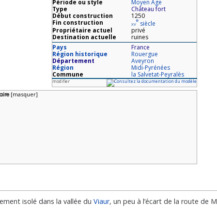
Période ou style
Moyen Âge
Type
Château fort
Début construction
1250
e
Fin construction
xv
siècle
Propriétaire actuel
privé
Destination actuelle
ruines
Pays
France
Région historique
Rouergue
Département
Aveyron
Région
Midi-Pyrénées
Commune
la Salvetat-Peyralès
modifier
ire
[
masquer]
ment isolé dans la vallée du
Viaur
, un peu à l’écart de la route de