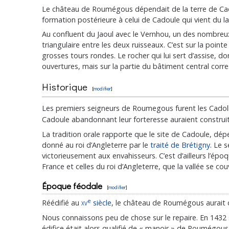
Le château de Roumégous dépendait de la terre de Cadoul
formation postérieure à celui de Cadoule qui vient du la
Au confluent du Jaoul avec le Vernhou, un des nombreux
triangulaire entre les deux ruisseaux. C’est sur la poi
grosses tours rondes. Le rocher qui lui sert d’assise, 
ouvertures, mais sur la partie du bâtiment central corr
Historique
[
modifier
]
Les premiers seigneurs de Roumegous furent les Cadolle
Cadoule abandonnant leur forteresse auraient constru
La tradition orale rapporte que le site de Cadoule, dép
donné au roi d’Angleterre par le
traité de Brétigny
. Le 
victorieusement aux envahisseurs. C’est d’ailleurs l’épo
France et celles du roi d’Angleterre, que la vallée se cou
Époque féodale
[
modifier
]
e
Réédifié au
xv
siècle
, le château de Roumégous aurait 
Nous connaissons peu de chose sur le repaire. En 143
édifice était alors qualifié de « manoir » de Roumégous