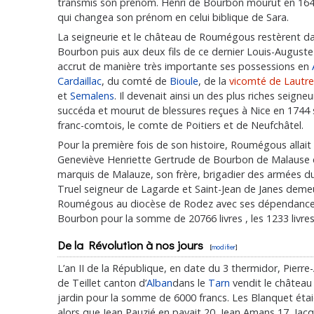
transmis son prénom. Henri de Bourbon mourut en 1647
qui changea son prénom en celui biblique de Sara.
La seigneurie et le château de Roumégous restèrent da
Bourbon puis aux deux fils de ce dernier Louis-August
accrut de manière très importante ses possessions en
Cardaillac
, du comté de
Bioule
, de la
vicomté de Lautre
et
Semalens
. Il devenait ainsi un des plus riches seign
succéda et mourut de blessures reçues à Nice en 1744 s
franc-comtois, le comte de Poitiers et de Neufchâtel.
Pour la première fois de son histoire, Roumégous allait
Geneviève Henriette Gertrude de Bourbon de Malause ép
marquis de Malauze, son frère, brigadier des armées du
Truel seigneur de Lagarde et Saint-Jean de Janes demeu
Roumégous au diocèse de Rodez avec ses dépendances et
Bourbon pour la somme de 20766 livres , les 1233 livres
De la Révolution à nos jours
[
modifier
]
L’an II de la République, en date du 3 thermidor, Pierr
de Teillet canton d’
Alban
dans le
Tarn
vendit le château
jardin pour la somme de 6000 francs. Les Blanquet étaie
alors que Jean Pauzié en payait 20, Jean Amans 17, Jacque