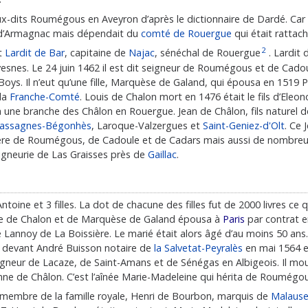
eux-dits Roumégous en Aveyron d’après le dictionnaire de Dardé. Car
d’Armagnac mais dépendait du
comté de Rouergue
qui était rattac
2
t
Lardit de Bar
, capitaine de
Najac
, sénéchal de Rouergue
. Lardit
vesnes. Le 24 juin 1462 il est dit seigneur de Roumégous et de Cado
oys. Il n’eut qu’une fille, Marquèse de Galand, qui épousa en 1519 P
la
Franche-Comté
. Louis de Chalon mort en 1476 était le fils d’Ele
tira une branche des Châlon en Rouergue. Jean de Châlon, fils naturel 
assagnes-Bégonhès
, Laroque-Valzergues et
Saint-Geniez-d'Olt
. Ce 
ère de Roumégous, de Cadoule et de Cadars mais aussi de nombreux 
igneurie de Las Graisses près de
Gaillac
.
toine et 3 filles. La dot de chacune des filles fut de 2000 livres ce
erre de Chalon et de Marquèse de Galand épousa à
Paris
par contrat e
Lannoy de La Boissière. Le marié était alors âgé d’au moins 50 ans.
evant André Buisson notaire de
la Salvetat-Peyralès
en mai 1564 et
gneur de Lacaze, de Saint-Amans et de Sénégas en Albigeois. Il mou
Anne de Châlon. C’est l’aînée Marie-Madeleine qui hérita de Roumégou
membre de la famille royale, Henri de Bourbon, marquis de
Malaus