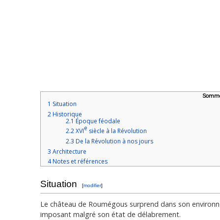
Somma
1
Situation
2
Historique
2.1
Époque féodale
e
2.2
XVI
siècle à la Révolution
2.3
De la Révolution à nos jours
3
Architecture
4
Notes et références
Situation
[
modifier
]
Le château de Roumégous surprend dans son environne
imposant malgré son état de délabrement.