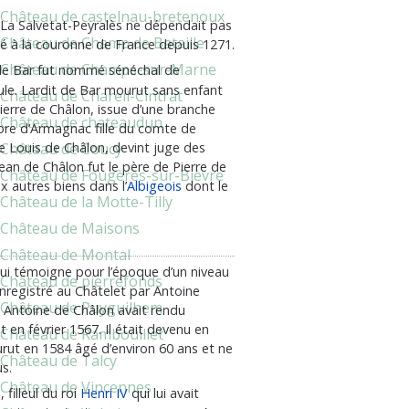
Château de castelnau-bretenoux
 La Salvetat-Peyralès ne dépendait pas
Château de Champ de Bataille
hé à la couronne de France depuis 1271.
Château de Champs-sur-Marne
 de Bar fut nommé sénéchal de
ule. Lardit de Bar mourut sans enfant
Château de Chareil-Cintrat
ierre de Châlon, issue d’une branche
Château de chateaudun
onore d’Armagnac fille du comte de
Château de Coucy
de Louis de Châlon, devint juge des
Jean de Châlon fut le père de Pierre de
Château de Fougères-sur-Bièvre
autres biens dans l’
Albigeois
dont le
Château de la Motte-Tilly
Château de Maisons
Château de Montal
 qui témoigne pour l’époque d’un niveau
Château de pierrefonds
nregistré au Châtelet par Antoine
Château de Puyguilhem
 Antoine de Châlon avait rendu
 en février 1567. Il était devenu en
Château de Rambouillet
rut en 1584 âgé d’environ 60 ans et ne
Château de Talcy
s.
Château de Vincennes
e
, filleul du roi
Henri IV
qui lui avait