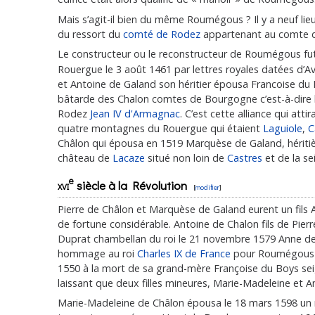
Mais s’agit-il bien du même Roumégous ? Il y a neuf li
du ressort du
comté de Rodez
appartenant au comte 
Le constructeur ou le reconstructeur de Roumégous fu
Rouergue le 3 août 1461 par lettres royales datées d’A
et Antoine de Galand son héritier épousa Francoise du B
bâtarde des Chalon comtes de Bourgogne c’est-à-dire 
Rodez
Jean IV d'Armagnac
. C’est cette alliance qui at
quatre montagnes du Rouergue qui étaient
Laguiole
,
C
Châlon qui épousa en 1519 Marquèse de Galand, hériti
château de
Lacaze
situé non loin de
Castres
et de la se
e
xvi
siècle à la Révolution
[
modifier
]
Pierre de Châlon et Marquèse de Galand eurent un fils An
de fortune considérable. Antoine de Chalon fils de Pi
Duprat chambellan du roi le 21 novembre 1579 Anne de 
hommage au roi
Charles IX de France
pour Roumégous d
1550 à la mort de sa grand-mère Françoise du Boys sei
laissant que deux filles mineures, Marie-Madeleine et 
Marie-Madeleine de Châlon épousa le 18 mars 1598 un 