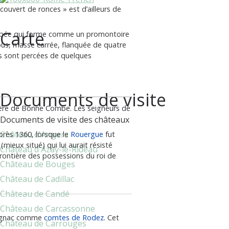
ouvert de ronces » est d’ailleurs de
Carte
scarpée qui forme comme un promontoire
gous, masse carrée, flanquée de quatre
urs sont percées de quelques
Documents de visite
tère de Bonne Combe. Les seigneurs de
Documents de visite des châteaux
Château d'Angers
près 1360, lorsque le
Rouergue
fut
ieux situé) qui lui aurait résisté
Château d'Azay-le-Rideau
frontière des possessions du roi de
Château de Bouges
Château de Cadillac
Château de Candé
Château de Carcassonne
rmagnac comme
comtes de Rodez
. Cet
Château de Carrouges