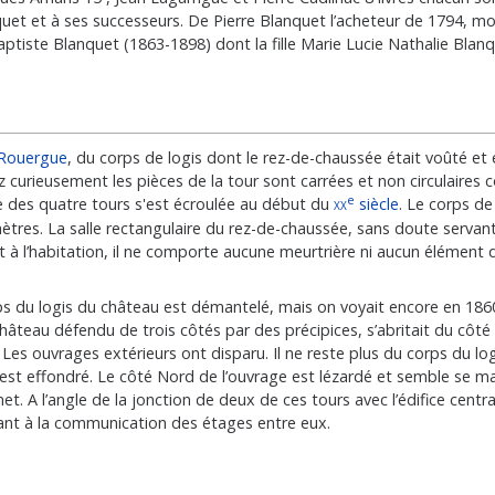
quet et à ses successeurs. De Pierre Blanquet l’acheteur de 1794, mo
Baptiste Blanquet (1863-1898) dont la fille Marie Lucie Nathalie Blan
Rouergue
, du corps de logis dont le rez-de-chaussée était voûté et
 curieusement les pièces de la tour sont carrées et non circulaires
e
ne des quatre tours s'est écroulée au début du
xx
siècle
. Le corps de
ètres. La salle rectangulaire du rez-de-chaussée, sans doute servant
nt à l’habitation, il ne comporte aucune meurtrière ni aucun élément 
orps du logis du château est démantelé, mais on voyait encore en 18
hâteau défendu de trois côtés par des précipices, s’abritait du côté
Les ouvrages extérieurs ont disparu. Il ne reste plus du corps du log
’est effondré. Le côté Nord de l’ouvrage est lézardé et semble se 
et. A l’angle de la jonction de deux de ces tours avec l’édifice centr
ervant à la communication des étages entre eux.