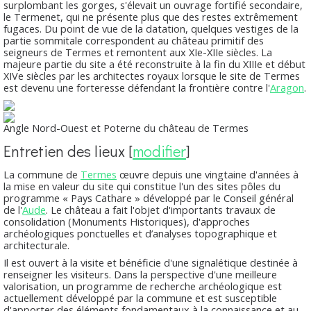
surplombant les gorges, s'élevait un ouvrage fortifié secondaire,
le Termenet, qui ne présente plus que des restes extrêmement
fugaces. Du point de vue de la datation, quelques vestiges de la
partie sommitale correspondent au château primitif des
seigneurs de Termes et remontent aux XIe-XIIe siècles. La
majeure partie du site a été reconstruite à la fin du XIIIe et début
XIVe siècles par les architectes royaux lorsque le site de Termes
est devenu une forteresse défendant la frontière contre l'
Aragon
.
Angle Nord-Ouest et Poterne du château de Termes
Entretien des lieux
[
modifier
]
La commune de
Termes
œuvre depuis une vingtaine d'années à
la mise en valeur du site qui constitue l'un des sites pôles du
programme « Pays Cathare » développé par le Conseil général
de l'
Aude
. Le château a fait l'objet d'importants travaux de
consolidation (Monuments Historiques), d'approches
archéologiques ponctuelles et d’analyses topographique et
architecturale.
Il est ouvert à la visite et bénéficie d'une signalétique destinée à
renseigner les visiteurs. Dans la perspective d'une meilleure
valorisation, un programme de recherche archéologique est
actuellement développé par la commune et est susceptible
d'apporter des éléments fondamentaux à la connaissance et au