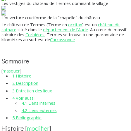
Les vestiges du château de Termes dominant le village
L'ouverture cruciforme de la "chapelle" du château
Le
château de Termes
(Tèrme en
occitan
) est un
château dit
cathare
situé dans le
département de l'Aude
. Au cœur du massif
calcaire des
Corbières
, Termes se trouve à une quarantaine de
kilomètres au sud-est de
Carcassonne
.
Sommaire
[
masquer
]
1
Histoire
2
Description
3
Entretien des lieux
4
Voir aussi
4.1
Liens internes
4.2
Liens externes
5
Bibliographie
Histoire
[
modifier
]