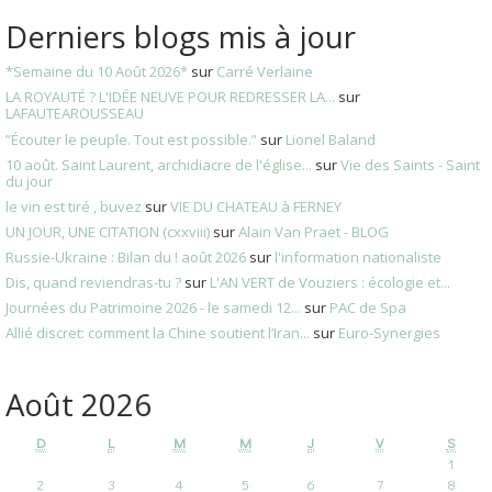
Derniers blogs mis à jour
*Semaine du 10 Août 2026*
sur
Carré Verlaine
LA ROYAUTÉ ? L'IDÉE NEUVE POUR REDRESSER LA...
sur
LAFAUTEAROUSSEAU
”Écouter le peuple. Tout est possible.”
sur
Lionel Baland
10 août. Saint Laurent, archidiacre de l'église...
sur
Vie des Saints - Saint
du jour
le vin est tiré , buvez
sur
VIE DU CHATEAU à FERNEY
UN JOUR, UNE CITATION (cxxviii)
sur
Alain Van Praet - BLOG
Russie-Ukraine : Bilan du ! août 2026
sur
l'information nationaliste
Dis, quand reviendras-tu ?
sur
L'AN VERT de Vouziers : écologie et...
Journées du Patrimoine 2026 - le samedi 12...
sur
PAC de Spa
Allié discret: comment la Chine soutient l’Iran...
sur
Euro-Synergies
Août 2026
D
L
M
M
J
V
S
1
2
3
4
5
6
7
8