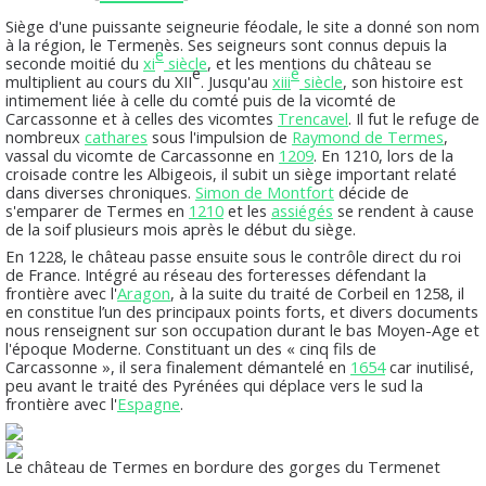
Siège d'une puissante seigneurie féodale, le site a donné son nom
à la région, le
Termenès
. Ses seigneurs sont connus depuis la
e
seconde moitié du
xi
siècle
, et les mentions du château se
e
e
multiplient au cours du
XII
. Jusqu'au
xiii
siècle
, son histoire est
intimement liée à celle du comté puis de la vicomté de
Carcassonne et à celles des vicomtes
Trencavel
. Il fut le refuge de
nombreux
cathares
sous l'impulsion de
Raymond de Termes
,
vassal du vicomte de Carcassonne en
1209
. En 1210, lors de la
croisade contre les Albigeois, il subit un siège important relaté
dans diverses chroniques.
Simon de Montfort
décide de
s'emparer de Termes en
1210
et les
assiégés
se rendent à cause
de la soif plusieurs mois après le début du siège.
En 1228, le château passe ensuite sous le contrôle direct du roi
de France. Intégré au réseau des forteresses défendant la
frontière avec l'
Aragon
, à la suite du traité de Corbeil en 1258, il
en constitue l’un des principaux points forts, et divers documents
nous renseignent sur son occupation durant le bas Moyen-Age et
l'époque Moderne. Constituant un des « cinq fils de
Carcassonne », il sera finalement démantelé en
1654
car inutilisé,
peu avant le traité des Pyrénées qui déplace vers le sud la
frontière avec l'
Espagne
.
Le château de Termes en bordure des gorges du Termenet