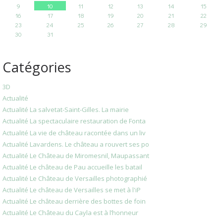
9
10
11
12
13
14
15
16
17
18
19
20
21
22
23
24
25
26
27
28
29
30
31
Catégories
3D
Actualité
Actualité La salvetat-Saint-Gilles. La mairie
Actualité La spectaculaire restauration de Fonta
Actualité La vie de château racontée dans un liv
Actualité Lavardens. Le château a rouvert ses po
Actualité Le Château de Miromesnil, Maupassant
Actualité Le château de Pau accueille les batail
Actualité Le Château de Versailles photographié
Actualité Le château de Versailles se met à l'iP
Actualité Le château derrière des bottes de foin
Actualité Le Château du Cayla est à l’honneur