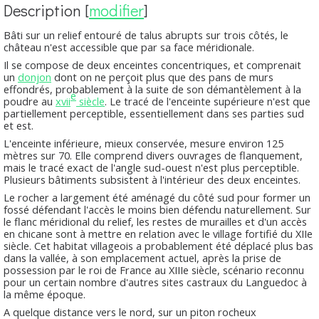
Description
[
modifier
]
Bâti sur un relief entouré de talus abrupts sur trois côtés, le
château n'est accessible que par sa face méridionale.
Il se compose de deux enceintes concentriques, et comprenait
un
donjon
dont on ne perçoit plus que des pans de murs
effondrés, probablement à la suite de son démantèlement à la
e
poudre au
xvii
siècle
. Le tracé de l'enceinte supérieure n'est que
partiellement perceptible, essentiellement dans ses parties sud
et est.
L'enceinte inférieure, mieux conservée, mesure environ 125
mètres sur 70. Elle comprend divers ouvrages de flanquement,
mais le tracé exact de l'angle sud-ouest n'est plus perceptible.
Plusieurs bâtiments subsistent à l'intérieur des deux enceintes.
Le rocher a largement été aménagé du côté sud pour former un
fossé défendant l'accès le moins bien défendu naturellement. Sur
le flanc méridional du relief, les restes de murailles et d'un accès
en chicane sont à mettre en relation avec le village fortifié du XIIe
siècle. Cet habitat villageois a probablement été déplacé plus bas
dans la vallée, à son emplacement actuel, après la prise de
possession par le roi de France au XIIIe siècle, scénario reconnu
pour un certain nombre d'autres sites castraux du Languedoc à
la même époque.
A quelque distance vers le nord, sur un piton rocheux