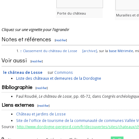
Porte du château
Murailles et 
Cliquez sur une vignette pour l’agrandir
Notes et références
[
modifier
]
↑
Classement du château de Losse
[
archive
]
, sur la
base Mérimée
, m
Voir aussi
[
modifier
]
le château de Losse
sur
Commons
Liste des châteaux et demeures de la Dordogne
Bibliographie
[
modifier
]
Paul Roudié,
Le château de Losse
, pp. 65-72, dans
Congrès archéologique
Liens externes
[
modifier
]
Château et jardins de Losse
Site de l'office de tourisme de la communauté de communes Vallée 
Source :
http://www.dordogne-perigord.com/fr/decouvertes/sites/chateaux/c