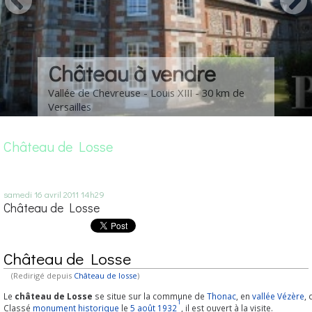
Château à vendre
Vallée de Chevreuse - Louis XIII - 30 km de
Versailles
Château de Losse
samedi 16
avril 2011
14h29
Château de Losse
Château de Losse
(Redirigé depuis
Château de losse
)
Le
château de Losse
se situe sur la commune de
Thonac
, en
vallée Vézère
,
1
Classé
monument historique
le
5 août
1932
, il est ouvert à la visite.