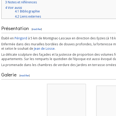
3
Notes et références
4
Voir aussi
4.1
Bibliographie
4.2
Liens externes
Présentation
[
modifier
]
Établi en
Périgord
à 5 km de Montignac-Lascaux en direction des Eyzies (à 18 
Enfermée dans des murailles bordées de douves profondes, la forteresse médié
et selon le souhait de
Jean de Losse
.
La délicate sculpture des façades et la justesse de proportion des volumes 
appartements. Sur les remparts le quotidien de l’époque est aussi évoqué dan
La promenade dans les chambres de verdure des Jardins en terrasse ornées d
Galerie
[
modifier
]