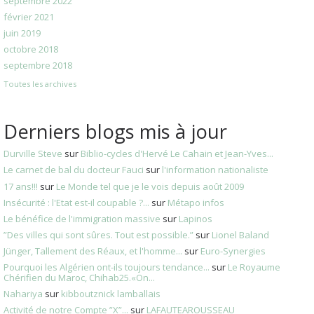
septembre 2022
février 2021
juin 2019
octobre 2018
septembre 2018
Toutes les archives
Derniers blogs mis à jour
Durville Steve
sur
Biblio-cycles d'Hervé Le Cahain et Jean-Yves...
Le carnet de bal du docteur Fauci
sur
l'information nationaliste
17 ans!!!
sur
Le Monde tel que je le vois depuis août 2009
Insécurité : l'Etat est-il coupable ?...
sur
Métapo infos
Le bénéfice de l'immigration massive
sur
Lapinos
”Des villes qui sont sûres. Tout est possible.”
sur
Lionel Baland
Jünger, Tallement des Réaux, et l'homme...
sur
Euro-Synergies
Pourquoi les Algérien ont-ils toujours tendance...
sur
Le Royaume
Chérifien du Maroc, Chihab25.«On...
Nahariya
sur
kibboutznick lamballais
Activité de notre Compte ”X”...
sur
LAFAUTEAROUSSEAU