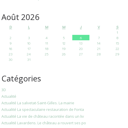
Août 2026
D
L
M
M
J
V
S
1
2
3
4
5
6
7
8
9
10
11
12
13
14
15
16
17
18
19
20
21
22
23
24
25
26
27
28
29
30
31
Catégories
3D
Actualité
Actualité La salvetat-Saint-Gilles. La mairie
Actualité La spectaculaire restauration de Fonta
Actualité La vie de château racontée dans un liv
Actualité Lavardens. Le château a rouvert ses po