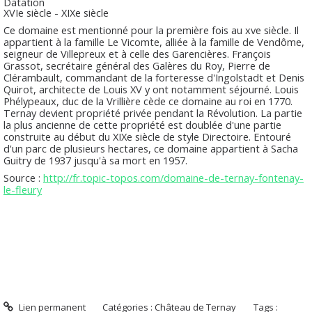
Datation
XVIe siècle - XIXe siècle
Ce domaine est mentionné pour la première fois au xve siècle. Il
appartient à la famille Le Vicomte, alliée à la famille de Vendôme,
seigneur de Villepreux et à celle des Garencières. François
Grassot, secrétaire général des Galères du Roy, Pierre de
Clérambault, commandant de la forteresse d'Ingolstadt et Denis
Quirot, architecte de Louis XV y ont notamment séjourné. Louis
Phélypeaux, duc de la Vrillière cède ce domaine au roi en 1770.
Ternay devient propriété privée pendant la Révolution. La partie
la plus ancienne de cette propriété est doublée d'une partie
construite au début du XIXe siècle de style Directoire. Entouré
d'un parc de plusieurs hectares, ce domaine appartient à Sacha
Guitry de 1937 jusqu'à sa mort en 1957.
Source :
http://fr.topic-topos.com/domaine-de-ternay-fontenay-
le-fleury
Lien permanent
Catégories :
Château de Ternay
Tags :