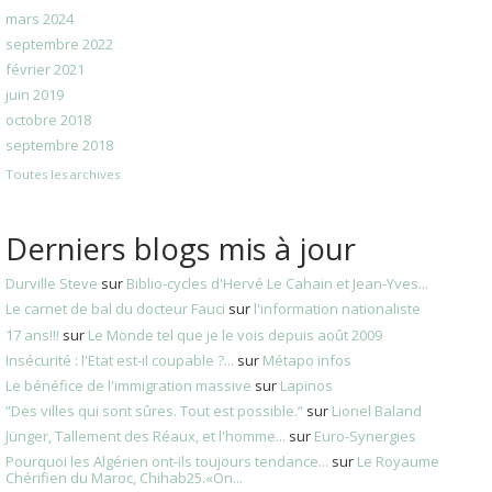
mars 2024
septembre 2022
février 2021
juin 2019
octobre 2018
septembre 2018
Toutes les archives
Derniers blogs mis à jour
Durville Steve
sur
Biblio-cycles d'Hervé Le Cahain et Jean-Yves...
Le carnet de bal du docteur Fauci
sur
l'information nationaliste
17 ans!!!
sur
Le Monde tel que je le vois depuis août 2009
Insécurité : l'Etat est-il coupable ?...
sur
Métapo infos
Le bénéfice de l'immigration massive
sur
Lapinos
”Des villes qui sont sûres. Tout est possible.”
sur
Lionel Baland
Jünger, Tallement des Réaux, et l'homme...
sur
Euro-Synergies
Pourquoi les Algérien ont-ils toujours tendance...
sur
Le Royaume
Chérifien du Maroc, Chihab25.«On...