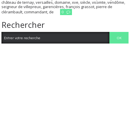
château de ternay
,
versailles
,
domaine
,
xve
,
siècle
,
vicomte
,
vendôme
,
seigneur de villepreux
,
garencières
,
françois grassot
,
pierre de
clérambault
,
commandant
,
de
0
Rechercher