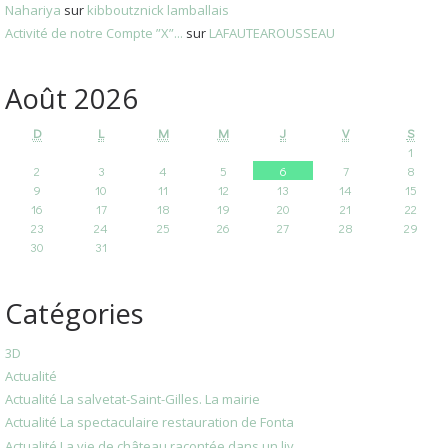
Nahariya
sur
kibboutznick lamballais
Activité de notre Compte ”X”...
sur
LAFAUTEAROUSSEAU
Août 2026
D
L
M
M
J
V
S
1
2
3
4
5
6
7
8
9
10
11
12
13
14
15
16
17
18
19
20
21
22
23
24
25
26
27
28
29
30
31
Catégories
3D
Actualité
Actualité La salvetat-Saint-Gilles. La mairie
Actualité La spectaculaire restauration de Fonta
Actualité La vie de château racontée dans un liv