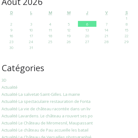
Août 2026
D
L
M
M
J
V
S
1
2
3
4
5
6
7
8
9
10
11
12
13
14
15
16
17
18
19
20
21
22
23
24
25
26
27
28
29
30
31
Catégories
3D
Actualité
Actualité La salvetat-Saint-Gilles. La mairie
Actualité La spectaculaire restauration de Fonta
Actualité La vie de château racontée dans un liv
Actualité Lavardens. Le château a rouvert ses po
Actualité Le Château de Miromesnil, Maupassant
Actualité Le château de Pau accueille les batail
Actualité Le Château de Versailles photographié