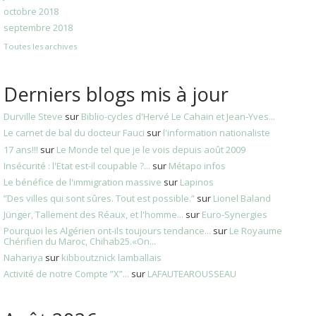
octobre 2018
septembre 2018
Toutes les archives
Derniers blogs mis à jour
Durville Steve
sur
Biblio-cycles d'Hervé Le Cahain et Jean-Yves...
Le carnet de bal du docteur Fauci
sur
l'information nationaliste
17 ans!!!
sur
Le Monde tel que je le vois depuis août 2009
Insécurité : l'Etat est-il coupable ?...
sur
Métapo infos
Le bénéfice de l'immigration massive
sur
Lapinos
”Des villes qui sont sûres. Tout est possible.”
sur
Lionel Baland
Jünger, Tallement des Réaux, et l'homme...
sur
Euro-Synergies
Pourquoi les Algérien ont-ils toujours tendance...
sur
Le Royaume
Chérifien du Maroc, Chihab25.«On...
Nahariya
sur
kibboutznick lamballais
Activité de notre Compte ”X”...
sur
LAFAUTEAROUSSEAU