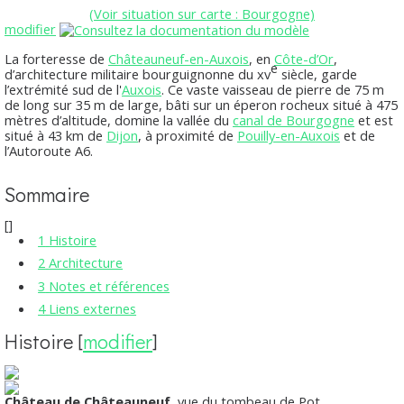
(Voir situation sur carte : Bourgogne)
modifier
La forteresse de
Châteauneuf-en-Auxois
, en
Côte-d’Or
,
e
d’architecture militaire bourguignonne du
xv
siècle, garde
l’extrémité sud de l'
Auxois
. Ce vaste vaisseau de pierre de
75 m
de long sur
35 m
de large, bâti sur un éperon rocheux situé à 475
mètres d’altitude, domine la vallée du
canal de Bourgogne
et est
situé à
43 km
de
Dijon
, à proximité de
Pouilly-en-Auxois
et de
l’Autoroute A6.
Sommaire
[
]
1
Histoire
2
Architecture
3
Notes et références
4
Liens externes
Histoire
[
modifier
]
Château de Châteauneuf
, vue du tombeau de Pot