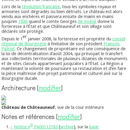
Lors de la
révolution française
, tous les symboles royaux et
armoiries sont dégradés ou bien détruits. Le château est alors
vendu aux enchères et passera ensuite de mains en mains
jusqu’en
1936
quand le comte Georges
de Vogüé
donne la
forteresse à l’État et que Châteauneuf et son village sont
déclarés site protégé.
er
Depuis le 1
janvier 2008, la forteresse est propriété du
conseil
régional de Bourgogne
à l’initiative de son président
François
Patriat
. Ce changement de propriétaire est une conséquence de
la loi de décentralisation d’août 2004, qui prévoyait le transfert
aux collectivités territoriales de plusieurs dizaines de monuments
et de sites classés appartenant jusqu’alors à l’État. La Région a
maintenant la volonté de poursuivre sa restauration et d’en faire
la pièce maîtresse d’un projet patrimonial et culturel axé sur la
Bourgogne ducale.
Architecture
[
modifier
]
Château de Châteauneuf
, vue de la cour intérieure
Notes et références
[
modifier
]
o
↑
Notice
n
PA00112183
[
archive
]
, sur la
base