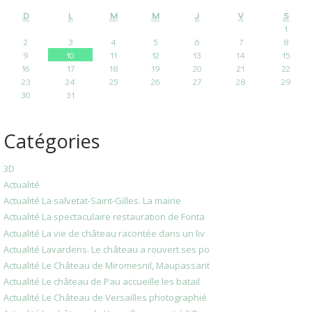
D
L
M
M
J
V
S
1
2
3
4
5
6
7
8
9
10
11
12
13
14
15
16
17
18
19
20
21
22
23
24
25
26
27
28
29
30
31
Catégories
3D
Actualité
Actualité La salvetat-Saint-Gilles. La mairie
Actualité La spectaculaire restauration de Fonta
Actualité La vie de château racontée dans un liv
Actualité Lavardens. Le château a rouvert ses po
Actualité Le Château de Miromesnil, Maupassant
Actualité Le château de Pau accueille les batail
Actualité Le Château de Versailles photographié