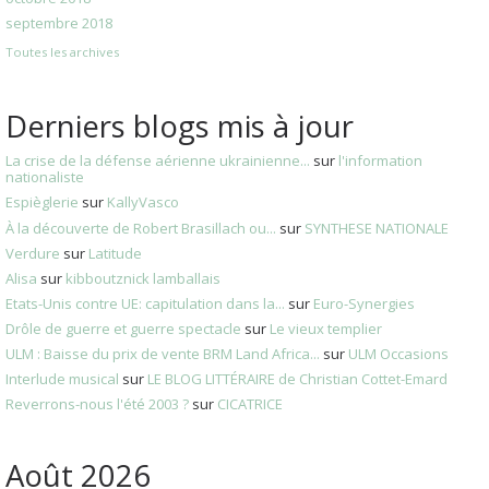
septembre 2018
Toutes les archives
Derniers blogs mis à jour
La crise de la défense aérienne ukrainienne...
sur
l'information
nationaliste
Espièglerie
sur
KallyVasco
À la découverte de Robert Brasillach ou...
sur
SYNTHESE NATIONALE
Verdure
sur
Latitude
Alisa
sur
kibboutznick lamballais
Etats-Unis contre UE: capitulation dans la...
sur
Euro-Synergies
Drôle de guerre et guerre spectacle
sur
Le vieux templier
ULM : Baisse du prix de vente BRM Land Africa...
sur
ULM Occasions
Interlude musical
sur
LE BLOG LITTÉRAIRE de Christian Cottet-Emard
Reverrons-nous l'été 2003 ?
sur
CICATRICE
Août 2026