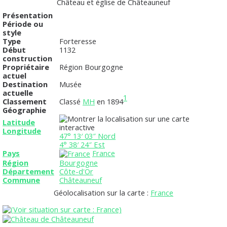
Château et église de Châteauneuf
Présentation
Période ou
style
Type
Forteresse
Début
1132
construction
Propriétaire
Région Bourgogne
actuel
Destination
Musée
actuelle
1
Classement
Classé
MH
en 1894
Géographie
Latitude
Longitude
47° 13′ 03″ Nord
4° 38′ 24″ Est
Pays
France
Région
Bourgogne
Département
Côte-d'Or
Commune
Châteauneuf
Géolocalisation sur la carte :
France