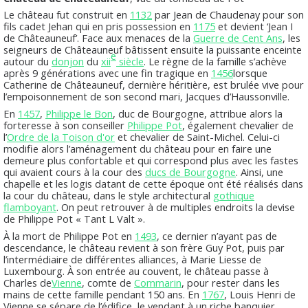
Le château fut construit en
1132
par Jean de Chaudenay pour son
fils cadet Jehan qui en pris possession en
1175
et devient ‘Jean I
de Châteauneuf’. Face aux menaces de la
Guerre de Cent Ans
, les
seigneurs de Châteauneuf bâtissent ensuite la puissante enceinte
e
autour du
donjon
du
xii
siècle
. Le règne de la famille s’achève
après 9 générations avec une fin tragique en
1456
lorsque
Catherine de Châteauneuf, dernière héritière, est brulée vive pour
l’empoisonnement de son second mari, Jacques d’Haussonville.
En
1457
,
Philippe le Bon
, duc de Bourgogne, attribue alors la
forteresse à son conseiller
Philippe Pot
, également chevalier de
l’
Ordre de la Toison d'or
et chevalier de Saint-Michel. Celui-ci
modifie alors l’aménagement du château pour en faire une
demeure plus confortable et qui correspond plus avec les fastes
qui avaient cours à la cour des
ducs de Bourgogne
. Ainsi, une
chapelle et les logis datant de cette époque ont été réalisés dans
la cour du château, dans le style architectural
gothique
flamboyant
. On peut retrouver à de multiples endroits la devise
de Philippe Pot « Tant L Valt ».
À la mort de Philippe Pot en
1493
, ce dernier n’ayant pas de
descendance, le château revient à son frère Guy Pot, puis par
l’intermédiaire de différentes alliances, à Marie Liesse de
Luxembourg. À son entrée au couvent, le château passe à
Charles de
Vienne
, comte de
Commarin
, pour rester dans les
mains de cette famille pendant 150 ans. En
1767
, Louis Henri de
Vienne se sépare de l’édifice, le vendant à un riche banquier.