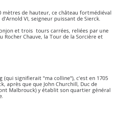
10 mètres de hauteur, ce
château fort
médiéval
 d'
Arnold VI
, seigneur puissant de
Sierck
.
onjon et trois tours carrées, reliées par une
u Rocher Chauve
, la
Tour de la Sorcière
et
g
(qui signifierait "ma colline"), c'est en 1705
ck
, après que que
John Churchill
,
Duc de
nt Malbrouck) y établit son quartier général
e.