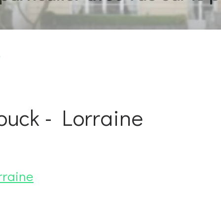
e
uck - Lorraine
rraine